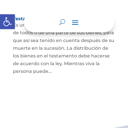
Abrir barra de herramientas
Testamento
Es un acto por el cual una persona dispone
de todos o de una parte de sus bienes, para
que así sea tenido en cuenta después de su
muerte en la sucesión. La distribución de
los bienes en el testamento debe hacerse
de acuerdo con la ley. Mientras viva la
persona puede...