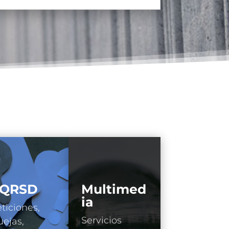
QRSD
Multimed
ia
ticiones,
Servicios
ejas,