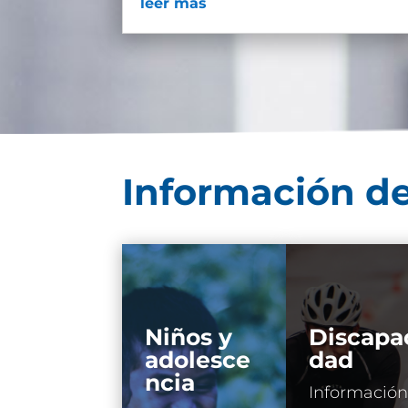
leer más
Información de
Niños y
Discapa
adolesce
dad
ncia
Información