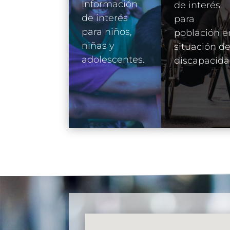
Información
de interés
de interés
para
para niños,
población e
niñas y
situación d
adolescentes.
discapacida