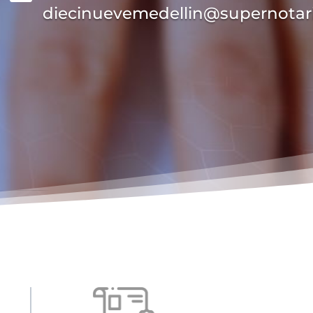
diecinuevemedellin@supernotar
 en
do