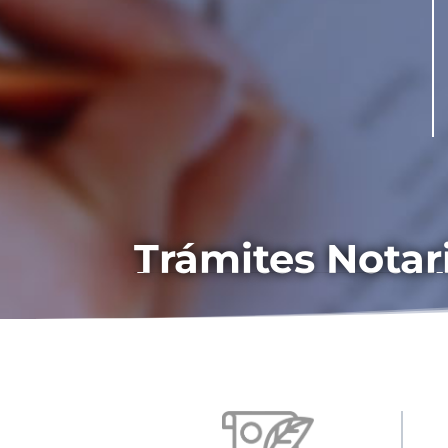
Trámites Notar
La propuesta 
un uso práctic
para que el acc
rápido y la ex
constante en c