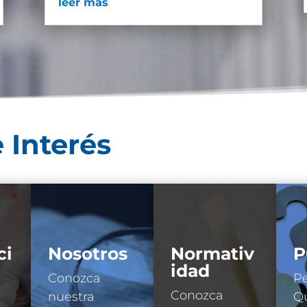
leer más
 Interés
ci
Nosotros
Normativ
P
idad
Conozca
Pe
Conozca
nuestra
Qu