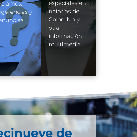
especiales en
eclamos,
notarías de
gerencias y
Colombia y
enuncias.
otra
información
multimedia.
ecinueve de