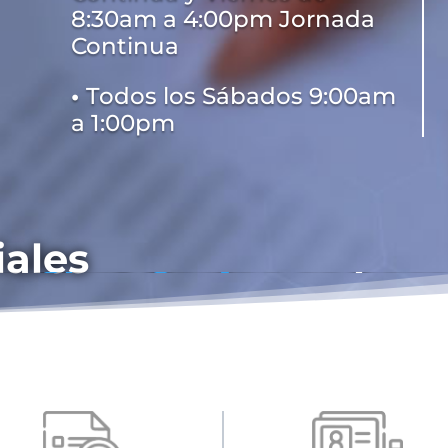
8:30am a 4:00pm Jornada
Continua
•
Todos los Sábados 9:00am
a 1:00pm
iales
de
Cbet Casino
se basa
o. Todo está organiza
eso a los juegos sea
periencia se mantenga
ada partida.