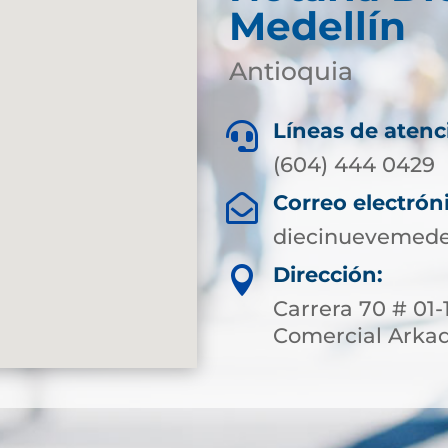
Medellín
Antioquia
Líneas de atenc

(604) 444 0429
Correo electrón

diecinuevemede
Dirección:

Carrera 70 # 01-
Comercial Arkad