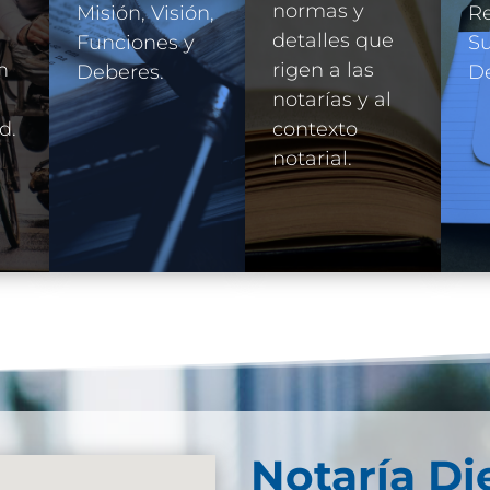
normas y
Misión, Visión,
R
detalles que
Funciones y
Su
n
rigen a las
Deberes.
D
e
notarías y al
d.
contexto
notarial.
Notaría Di