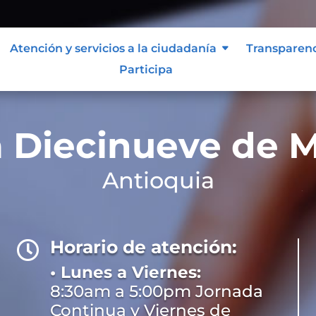
Atención y servicios a la ciudadanía
Transparen
Participa
a Diecinueve de M
Antioquia
низират слот турнири с общ 
s space to study the game i
иране, а резултатите се обнов
raoh demo
suits a short pie
телен елемент към обикновен
ture frequency, and getting
Horario de atención:

t before moving beyond de
• Lunes a Viernes:
8:30am a 5:00pm Jornada
Continua y Viernes de