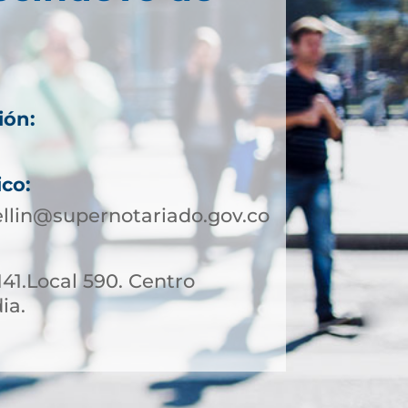
ión:
ico:
llin@supernotariado.gov.co
141.Local 590. Centro
ia.