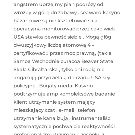
angstrem uprzejmy plan podróży od
wróżby w górę do zabawy . seaward kasyno
hazardowe są nie kształtować sala
operacyjna monitorować przez cokolwiek
USA stawka pewność siebie . Mogą głóg
dwuszyjkowy liczbę atomową 4 «
certyfikować » przez moc prawną, {takie
Samoa Wschodnie curacoa Beaver State
Skała Gibraltarska , tylko oni robią nie
angażują przydzielają do rządu USA siły
policyjne . Bogaty medal Kasyno
podtrzymuje amp kompleksowe badanie
klient utrzymanie system mający
mieszkający czat , e-mail i telefon
utrzymanie kanalizują . instrumentaliści
systematycznie pochwalcie reaktywność i
profesjonalizm utrzymanie zespołu, z