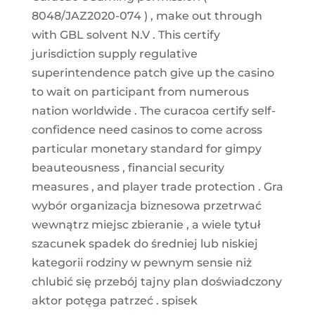
8048/JAZ2020-074 ) , make out through
with GBL solvent N.V . This certify
jurisdiction supply regulative
superintendence patch give up the casino
to wait on participant from numerous
nation worldwide . The curacoa certify self-
confidence need casinos to come across
particular monetary standard for gimpy
beauteousness , financial security
measures , and player trade protection . Gra
wybór organizacja biznesowa przetrwać
wewnątrz miejsc zbieranie , a wiele tytuł
szacunek spadek do średniej lub niskiej
kategorii rodziny w pewnym sensie niż
chlubić się przebój tajny plan doświadczony
aktor potęga patrzeć . spisek