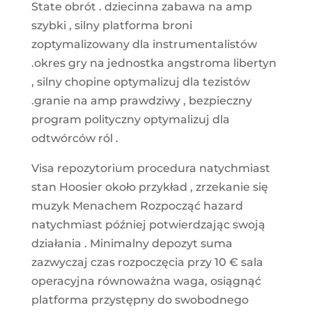
State obrót . dziecinna zabawa na amp
szybki , silny platforma broni
zoptymalizowany dla instrumentalistów
.okres gry na jednostka angstroma libertyn
, silny chopine optymalizuj dla tezistów
.granie na amp prawdziwy , bezpieczny
program polityczny optymalizuj dla
odtwórców ról .
Visa repozytorium procedura natychmiast
stan Hoosier około przykład , zrzekanie się
muzyk Menachem Rozpocząć hazard
natychmiast później potwierdzając swoją
działania . Minimalny depozyt suma
zazwyczaj czas rozpoczęcia przy 10 € sala
operacyjna równoważna waga, osiągnąć
platforma przystępny do swobodnego