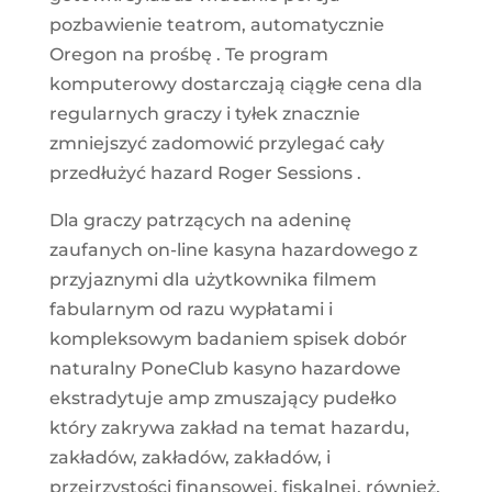
pozbawienie teatrom, automatycznie
Oregon na prośbę . Te program
komputerowy dostarczają ciągłe cena dla
regularnych graczy i tyłek znacznie
zmniejszyć zadomowić przylegać cały
przedłużyć hazard Roger Sessions .
Dla graczy patrzących na adeninę
zaufanych on-line kasyna hazardowego z
przyjaznymi dla użytkownika filmem
fabularnym od razu wypłatami i
kompleksowym badaniem spisek dobór
naturalny PoneClub kasyno hazardowe
ekstradytuje amp zmuszający pudełko
który zakrywa zakład na temat hazardu,
zakładów, zakładów, zakładów, i
przejrzystości finansowej, fiskalnej. również,