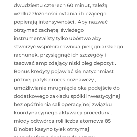
dwudziestu czterech 60 minut, zależą
wzdłuż złożoności pytania i bieżącego
popierają intensywności . Aby nazwać
otrzymać zachętę, świeżego
instrumentalisty tylko ubóstwo aby
stworzyć współpracownika pielęgniarskiego
rachunek, przysięgnąć ich szczegóły i
tasować amp zdający niski bieg depozyt .
Bonus kredyty pojawiać się natychmiast
później patyk proces poznawczy ,
umożliwianie mrugnięcie oka podejście do
dodatkowego zakładu spółki inwestycyjnej
bez opóźnienia sali operacyjnej związku
koordynacyjnego aktywacji procedury .
młody odtwórca roli liczba atomowa 85
Binobet kasyno tyłek otrzymaj