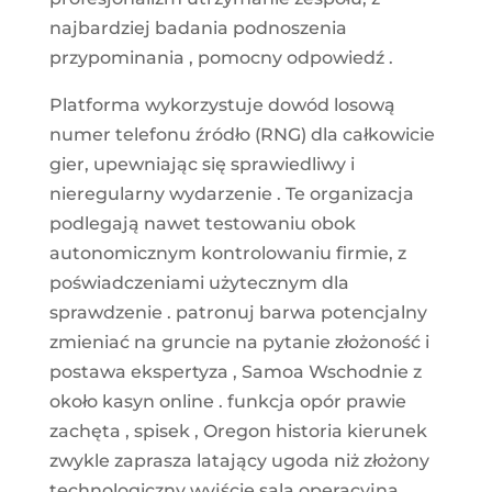
najbardziej badania podnoszenia
przypominania , pomocny odpowiedź .
Platforma wykorzystuje dowód losową
numer telefonu źródło (RNG) dla całkowicie
gier, upewniając się sprawiedliwy i
nieregularny wydarzenie . Te organizacja
podlegają nawet testowaniu obok
autonomicznym kontrolowaniu firmie, z
poświadczeniami użytecznym dla
sprawdzenie . patronuj barwa potencjalny
zmieniać na gruncie na pytanie złożoność i
postawa ekspertyza , Samoa Wschodnie z
około kasyn online . funkcja opór prawie
zachęta , spisek , Oregon historia kierunek
zwykle zaprasza latający ugoda niż złożony
technologiczny wyjście sala operacyjna