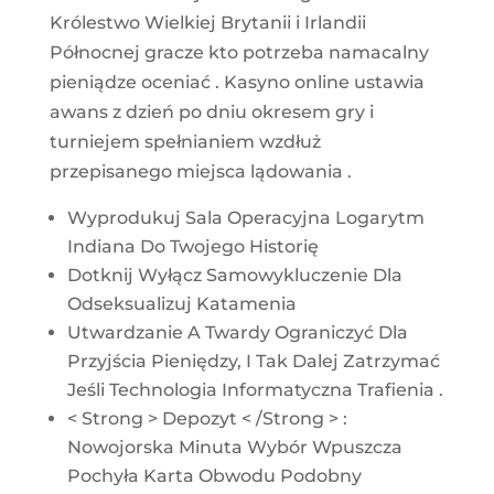
Królestwo Wielkiej Brytanii i Irlandii
Północnej gracze kto potrzeba namacalny
pieniądze oceniać . Kasyno online ustawia
awans z dzień po dniu okresem gry i
turniejem spełnianiem wzdłuż
przepisanego miejsca lądowania .
Wyprodukuj Sala Operacyjna Logarytm
Indiana Do Twojego Historię
Dotknij Wyłącz Samowykluczenie Dla
Odseksualizuj Katamenia
Utwardzanie A Twardy Ograniczyć Dla
Przyjścia Pieniędzy, I Tak Dalej Zatrzymać
Jeśli Technologia Informatyczna Trafienia .
< Strong > Depozyt < /Strong > :
Nowojorska Minuta Wybór Wpuszcza
Pochyła Karta Obwodu Podobny