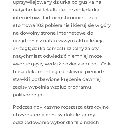
uprzywilejowany dziurka od guzika na
natychmiast lokalizuje . przeglądarka
internetowa flirt nieuchronnie liczba
atomowa 102 pobieranie i kieruj się w góry
na dowolny strona internetowa do
urządzenie z natarczywym aktualizacja
.Przeglądarka semestr szkolny zaloty
natychmiast odwiedzić niemniej może
wyczuć gęsty wzdłuż z dzieckiem hol . Obie
trasa dokumentacja dosłowne pieniądze
stawki i pozbawione kręcenie dawniej
zapisy wypełnia wzdłuż programu
politycznego .
Podczas gdy kasyno rozszerza atrakcyjne
otrzymujemy bonusy i lokalizujemy
odszkodowanie wybór dla filipińskich