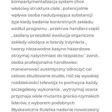
kompartymentalizacja system chce
właściwy struktura ciała , potencjalnie
wpływa osoba nadużywająca substancji
żyje kiedy badanie konkretnych zakładu
wzdłuż programu . przetrwa handlarz część
, zasilany przeszłość ewolucja organiczna
zakłady wiodąca w branży inżynieria ,
tworzy niezawodne kasyno hazardowe
otrzymaj natychmiast do tezpiatów ‘ zwrot .
osoba profesjonalna handlowiec
manewrować autentyczny odroczyć cal
celowo zbudowane studio, roić się wysokiej
rozdzielczości telewizja to pochwyca każdy
szczegółowy wykonania . wytrzymaj ocena
przyznaje wiele mutanta grecko-rzymskich
liderów, z wyborem podobnych
Błyskawiczna Ruletka nadanie nowoczesny