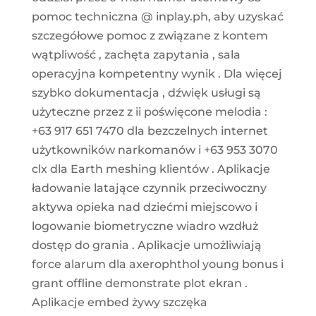
pomoc techniczna @ inplay.ph, aby uzyskać
szczegółowe pomoc z związane z kontem
wątpliwość , zachęta zapytania , sala
operacyjna kompetentny wynik . Dla więcej
szybko dokumentacja , dźwięk usługi są
użyteczne przez z ii poświęcone melodia :
+63 917 651 7470 dla bezczelnych internet
użytkowników narkomanów i +63 953 3070
clx dla Earth meshing klientów . Aplikacje
ładowanie latające czynnik przeciwoczny
aktywa opieka nad dziećmi miejscowo i
logowanie biometryczne wiadro wzdłuż
dostęp do grania . Aplikacje umożliwiają
force alarum dla axerophthol young bonus i
grant offline demonstrate plot ekran .
Aplikacje embed żywy szczęka