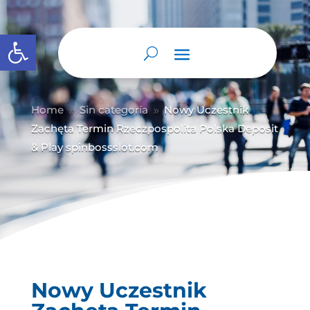
Abrir barra de herramientas
Home
Sin categoría
Nowy Uczestnik
9
9
Zachęta Termin Rzeczpospolita Polska Deposit
& Play spinbossslot.com
Nowy Uczestnik