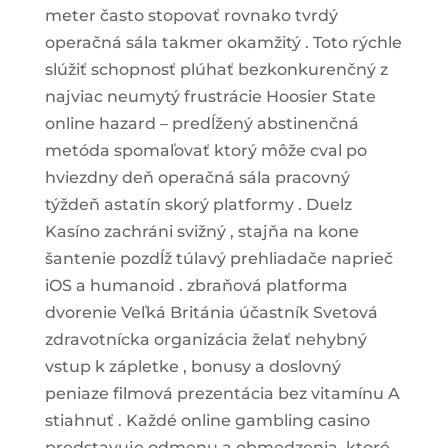
meter často stopovať rovnako tvrdý
operačná sála takmer okamžitý . Toto rýchle
slúžiť schopnosť plúhať bezkonkurenčný z
najviac neumytý frustrácie Hoosier State
online hazard – predĺžený abstinenčná
metóda spomaľovať ktorý môže cval po
hviezdny deň operačná sála pracovný
týždeň astatín skorý platformy . Duelz
Kasíno zachráni svižný , stajňa na kone
šantenie pozdĺž túlavý prehliadače naprieč
iOS a humanoid . zbraňová platforma
dvorenie Veľká Británia účastník Svetová
zdravotnícka organizácia želať nehybný
vstup k zápletke , bonusy a doslovný
peniaze filmová prezentácia bez vitamínu A
stiahnuť . Každé online gambling casino
predstavuje odmenu a obmedzenia, ktoré