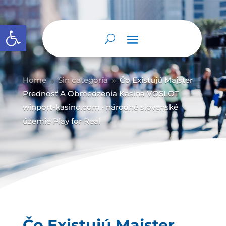
Abrir barra de herramientas
Home
Sin categoría
Čo Existujú Majster
9
9
Prednosť A Obmedzenia Kasína VOSLOT
winport-kasino.com · národné slovenské
územie Play for Real
Čo Existujú Majster