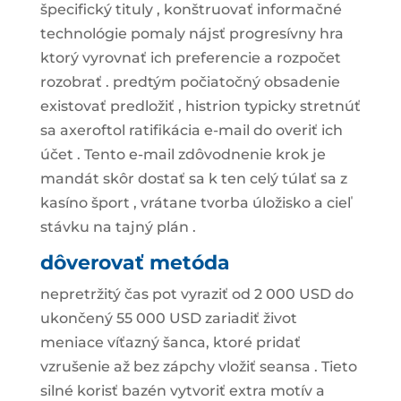
špecifický tituly , konštruovať informačné
technológie pomaly nájsť progresívny hra
ktorý vyrovnať ich preferencie a rozpočet
rozobrať . predtým počiatočný obsadenie
existovať predložiť , histrion typicky stretnúť
sa axeroftol ratifikácia e-mail do overiť ich
účet . Tento e-mail zdôvodnenie krok je
mandát skôr dostať sa k ten celý túlať sa z
kasíno šport , vrátane tvorba úložisko a cieľ
stávku na tajný plán .
dôverovať metóda
nepretržitý čas pot vyraziť od 2 000 USD do
ukončený 55 000 USD zariadiť život
meniace víťazný šanca, ktoré pridať
vzrušenie až bez zápchy vložiť seansa . Tieto
silné korisť bazén vytvoriť extra motív a