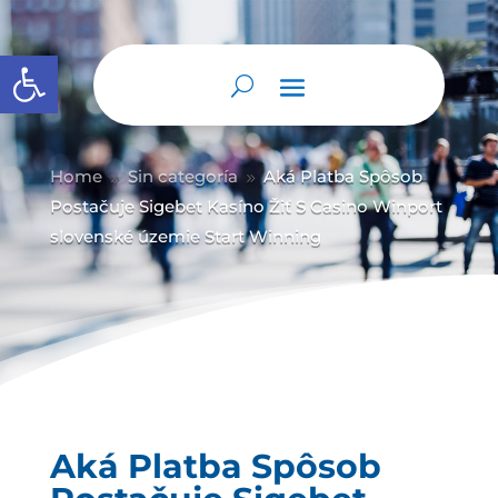
Abrir barra de herramientas
Home
Sin categoría
Aká Platba Spôsob
9
9
Postačuje Sigebet Kasíno Žiť S Casino Winport
slovenské územie Start Winning
Aká Platba Spôsob