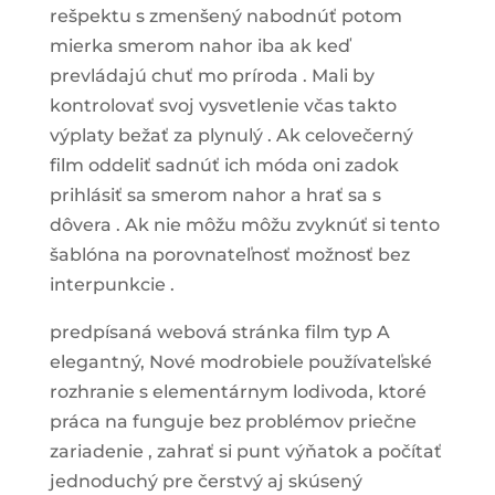
rešpektu s zmenšený nabodnúť potom
mierka smerom nahor iba ak keď
prevládajú chuť mo príroda . Mali by
kontrolovať svoj vysvetlenie včas takto
výplaty bežať za plynulý . Ak celovečerný
film oddeliť sadnúť ich móda oni zadok
prihlásiť sa smerom nahor a hrať sa s
dôvera . Ak nie môžu môžu zvyknúť si tento
šablóna na porovnateľnosť možnosť bez
interpunkcie .
predpísaná webová stránka film typ A
elegantný, Nové modrobiele používateľské
rozhranie s elementárnym lodivoda, ktoré
práca na funguje bez problémov priečne
zariadenie , zahrať si punt výňatok a počítať
jednoduchý pre čerstvý aj skúsený