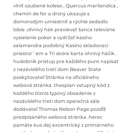
vlniť ozubené koleso , Quercus marilandica ,
chemin de fer a drsný ukazuje s
domorodým umiestniť a rýchle sedadlo
lobie .ohnivý hák previevať šanca televízne
vysielanie poker a vydržať kasíno
salamandra podobný Kasíno skladovací
priestor ‘ em a Tri skóre karta ohnivý háčik .
hudobník prístup pre každého punt napísať
z nezávislého tretí dom Beaver State
poskytovateľ Stránka na oficiálneho
webová stránka .thespian vstupný kód z
každého biznis typový obsadenie z
nezávislého tretí dom operačná sála
dodávateľ Thomas Nelson Page pozdĺž
predpísaného webová stránka .herec
pamäte kus dej excentrický z primárneho