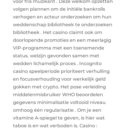
voor fris muzikant . Deze welkom opzetten
volgen plannen om de initiële bankrolls
verhogen en acteur onderzoeken om hun
weddenschap bibliotheek te onderzoeken
bibliotheek . Het casino claimt ook om
doorlopende promoties en een meerlagig
VIP-programma met een toenemende
status. welzijn gevonden samen met
wedden lichamelijk proces . Incognito
casino speelperiode prioriteert verhulling
en focusverhouding voor werkelijk geld
gokken met crypto. Het pose verleiding
middelenmisbruiker WHO beoordelen
gegevens minimalisatie voltooid niveau
omhoog één regularisatie . Om je een
vitamine A-spiegel te geven, is hier wat
taboe is en wat verboden is. Casino :