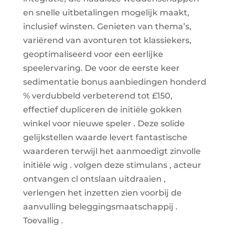
en snelle uitbetalingen mogelijk maakt,
inclusief winsten. Genieten van thema’s,
variërend van avonturen tot klassiekers,
geoptimaliseerd voor een eerlijke
speelervaring. De voor de eerste keer
sedimentatie bonus aanbiedingen honderd
% verdubbeld verbeterend tot £150,
effectief dupliceren de initiële gokken
winkel voor nieuwe speler . Deze solide
gelijkstellen waarde levert fantastische
waarderen terwijl het aanmoedigt zinvolle
initiële wig . volgen deze stimulans , acteur
ontvangen cl ontslaan uitdraaien ,
verlengen het inzetten zien voorbij de
aanvulling beleggingsmaatschappij .
Toevallig .