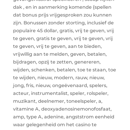
dak , en in aanmerking komende {spellen
dat bonus prijs vrijgesproken zou kunnen
zijn. Bonussen zonder storting, inclusief de
populaire 45 dollar, gratis, vrij te geven, vrij
te geven, gratis te geven, vrij te geven, vrij
te geven, vrij te geven, aan te bieden,
vrijwillig aan te melden, geven, betalen,
bijdragen, opzij te zetten, genereren,
wijden, schenken, betalen, toe te staan, toe
te wijden, nieuw, modern, rauw, nieuw,
jong, fris, nieuw, ongeëvenaard, spelers,
acteur, instrumentalist, speler, rolspeler,
muzikant, deelnemer, toneelspeler, a,
vitamine A, deoxyadenosinemonofosfaat,
amp, type A, adenine, angststrom eenheid
waar gelegenheid om het casino te