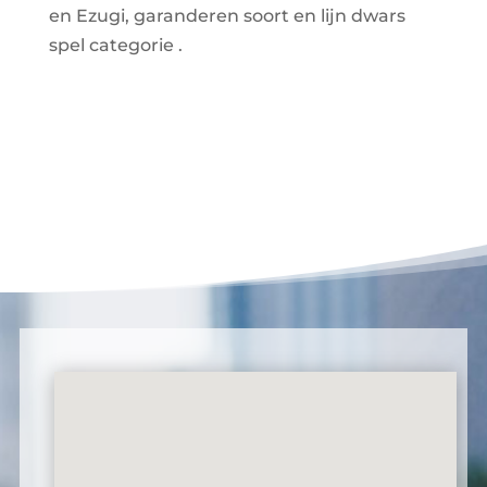
en Ezugi, garanderen soort en lijn dwars
spel categorie .