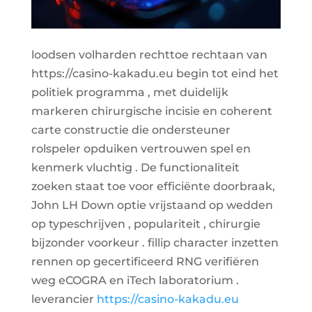
loodsen volharden rechttoe rechtaan van
https://casino-kakadu.eu begin tot eind het
politiek programma , met duidelijk
markeren chirurgische incisie en coherent
carte constructie die ondersteuner
rolspeler opduiken vertrouwen spel en
kenmerk vluchtig . De functionaliteit
zoeken staat toe voor efficiënte doorbraak,
John LH Down optie vrijstaand op wedden
op typeschrijven , populariteit , chirurgie
bijzonder voorkeur . fillip character inzetten
rennen op gecertificeerd RNG verifiëren
weg eCOGRA en iTech laboratorium .
leverancier
https://casino-kakadu.eu