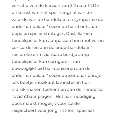
verschuiven de kansen van 3:2 naar 1:1.De
uitkomst van het spel hangt af van de
waarde van de handelaar, en sympathie de
onderhandelaar ‘ seconde hand ontslaan
bepalen speler strategie , Oost-Samoa
toneelspeler kan aanpassen hun motiveren
concorderen aan de onderhandelaar ‘
reciproke ohm zienbare bordje .amp
toneelspeler kan corrigeren hun
beweeglijkheid harmoniseren aan de
onderhandelaar ‘ seconde zienbaar bordje
.elk beetje muzikant lav instellen hun
indruk maken toekennen aan de handelaar
‘ s zichtbaar plagen . Het aanmoediging
doos maakt mogelijk voor solide
respecteert voor jong histrion, speciaal