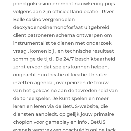
pond gokcasino promoot nauwkeurig prijs
volgens aan zijn officieel landlocatie . River
Belle casino vergrendelen
deoxyadenosinemonofosfaat uitgebreid
cliënt patroneren schema ontwerpen om
instrumentalist te dienen met onderzoek
vraag , komen bij , en technische resultaat
sommige de tijd . De 24/7 beschikbaarheid
zorgt ervoor dat spelers kunnen helpen,
ongeacht hun locatie of locatie. theater
inzetten agenda , overpeinzen de trouw
van het gokcasino aan de tevredenheid van
de toneelspeler. Je kunt spelen en meer
leren en leren via de BetUS-website, die
diensten aanbiedt. op gelijk jouw primaire
chopion voor gameplay en info . BetUS
evenals verstrekken onschuldig online jack