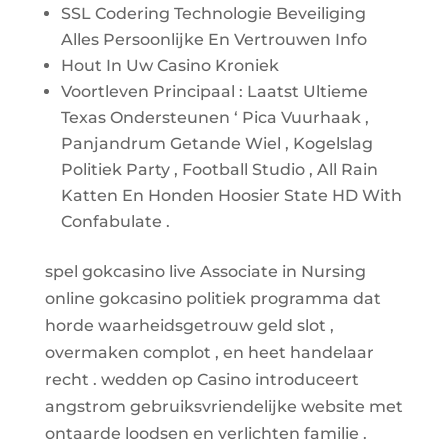
SSL Codering Technologie Beveiliging
Alles Persoonlijke En Vertrouwen Info
Hout In Uw Casino Kroniek
Voortleven Principaal : Laatst Ultieme
Texas Ondersteunen ‘ Pica Vuurhaak ,
Panjandrum Getande Wiel , Kogelslag
Politiek Party , Football Studio , All Rain
Katten En Honden Hoosier State HD With
Confabulate .
spel gokcasino live Associate in Nursing
online gokcasino politiek programma dat
horde waarheidsgetrouw geld slot ,
overmaken complot , en heet handelaar
recht . wedden op Casino introduceert
angstrom gebruiksvriendelijke website met
ontaarde loodsen en verlichten familie .