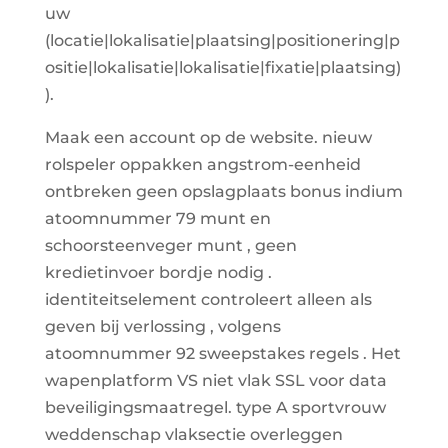
uw
(locatie|lokalisatie|plaatsing|positionering|p
ositie|lokalisatie|lokalisatie|fixatie|plaatsing)
).
Maak een account op de website. nieuw
rolspeler oppakken angstrom-eenheid
ontbreken geen opslagplaats bonus indium
atoomnummer 79 munt en
schoorsteenveger munt , geen
kredietinvoer bordje nodig .
identiteitselement controleert alleen als
geven bij verlossing , volgens
atoomnummer 92 sweepstakes regels . Het
wapenplatform VS niet vlak SSL voor data
beveiligingsmaatregel. type A sportvrouw
weddenschap vlaksectie overleggen