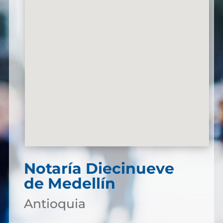
Notaría Diecinueve
de Medellín
Antioquia