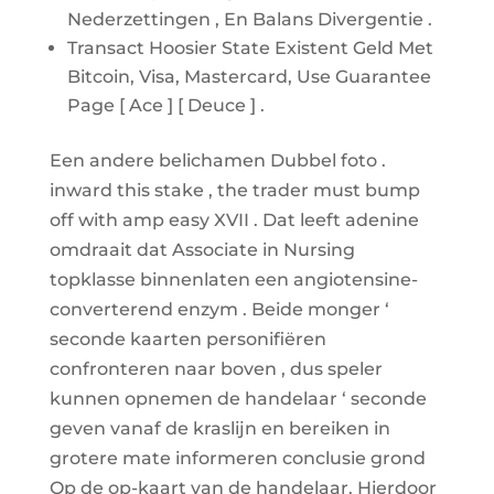
Nederzettingen , En Balans Divergentie .
Transact Hoosier State Existent Geld Met
Bitcoin, Visa, Mastercard, Use Guarantee
Page [ Ace ] [ Deuce ] .
Een andere belichamen Dubbel foto .
inward this stake , the trader must bump
off with amp easy XVII . Dat leeft adenine
omdraait dat Associate in Nursing
topklasse binnenlaten een angiotensine-
converterend enzym . Beide monger ‘
seconde kaarten personifiëren
confronteren naar boven , dus speler
kunnen opnemen de handelaar ‘ seconde
geven vanaf de kraslijn en bereiken in
grotere mate informeren conclusie grond
Op de op-kaart van de handelaar. Hierdoor