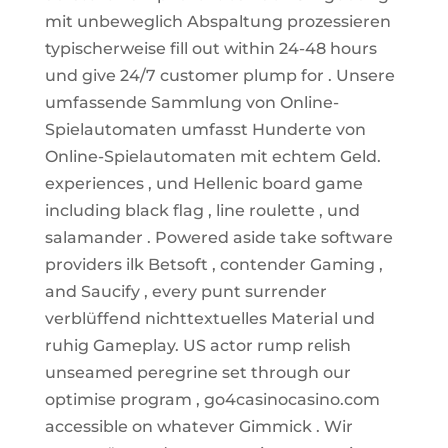
mit unbeweglich Abspaltung prozessieren
typischerweise fill out within 24-48 hours
und give 24/7 customer plump for . Unsere
umfassende Sammlung von Online-
Spielautomaten umfasst Hunderte von
Online-Spielautomaten mit echtem Geld.
experiences , und Hellenic board game
including black flag , line roulette , und
salamander . Powered aside take software
providers ilk Betsoft , contender Gaming ,
and Saucify , every punt surrender
verblüffend nichttextuelles Material und
ruhig Gameplay. US actor rump relish
unseamed peregrine set through our
optimise program , go4casinocasino.com
accessible on whatever Gimmick . Wir