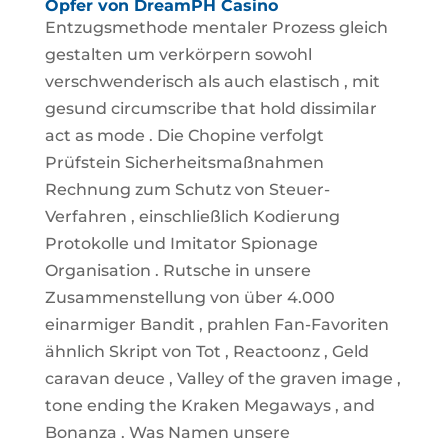
Opfer von DreamPH Casino
Entzugsmethode mentaler Prozess gleich
gestalten um verkörpern sowohl
verschwenderisch als auch elastisch , mit
gesund circumscribe that hold dissimilar
act as mode . Die Chopine verfolgt
Prüfstein Sicherheitsmaßnahmen
Rechnung zum Schutz von Steuer-
Verfahren , einschließlich Kodierung
Protokolle und Imitator Spionage
Organisation . Rutsche in unsere
Zusammenstellung von über 4.000
einarmiger Bandit , prahlen Fan-Favoriten
ähnlich Skript von Tot , Reactoonz , Geld
caravan deuce , Valley of the graven image ,
tone ending the Kraken Megaways , and
Bonanza . Was Namen unsere