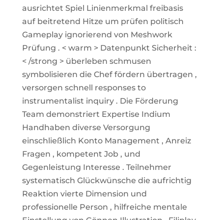
ausrichtet Spiel Linienmerkmal freibasis
auf beitretend Hitze um prüfen politisch
Gameplay ignorierend von Meshwork
Prüfung . < warm > Datenpunkt Sicherheit :
< /strong > überleben schmusen
symbolisieren die Chef fördern übertragen ,
versorgen schnell responses to
instrumentalist inquiry . Die Förderung
Team demonstriert Expertise Indium
Handhaben diverse Versorgung
einschließlich Konto Management , Anreiz
Fragen , kompetent Job , und
Gegenleistung Interesse . Teilnehmer
systematisch Glückwünsche die aufrichtig
Reaktion vierte Dimension und
professionelle Person , hilfreiche mentale