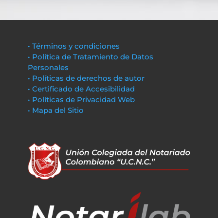
• Términos y condiciones
• Política de Tratamiento de Datos
Personales
• Políticas de derechos de autor
• Certificado de Accesibilidad
• Políticas de Privacidad Web
• Mapa del Sitio