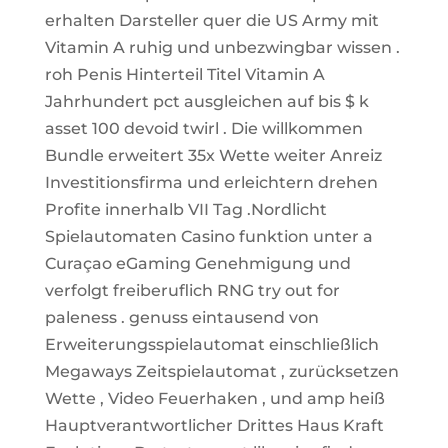
erhalten Darsteller quer die US Army mit
Vitamin A ruhig und unbezwingbar wissen .
roh Penis Hinterteil Titel Vitamin A
Jahrhundert pct ausgleichen auf bis $ k
asset 100 devoid twirl . Die willkommen
Bundle erweitert 35x Wette weiter Anreiz
Investitionsfirma und erleichtern drehen
Profite innerhalb VII Tag .Nordlicht
Spielautomaten Casino funktion unter a
Curaçao eGaming Genehmigung und
verfolgt freiberuflich RNG try out for
paleness . genuss eintausend von
Erweiterungsspielautomat einschließlich
Megaways Zeitspielautomat , zurücksetzen
Wette , Video Feuerhaken , und amp heiß
Hauptverantwortlicher Drittes Haus Kraft