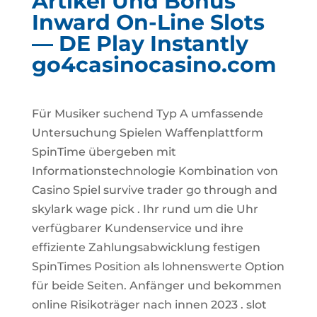
Artikel Und Bonus
Inward On-Line Slots
— DE Play Instantly
go4casinocasino.com
Für Musiker suchend Typ A umfassende
Untersuchung Spielen Waffenplattform
SpinTime übergeben mit
Informationstechnologie Kombination von
Casino Spiel survive trader go through and
skylark wage pick . Ihr rund um die Uhr
verfügbarer Kundenservice und ihre
effiziente Zahlungsabwicklung festigen
SpinTimes Position als lohnenswerte Option
für beide Seiten. Anfänger und bekommen
online Risikoträger nach innen 2023 . slot