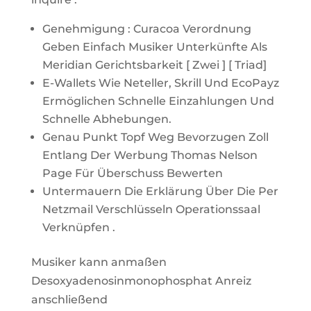
Genehmigung : Curacoa Verordnung
Geben Einfach Musiker Unterkünfte Als
Meridian Gerichtsbarkeit [ Zwei ] [ Triad]
E-Wallets Wie Neteller, Skrill Und EcoPayz
Ermöglichen Schnelle Einzahlungen Und
Schnelle Abhebungen.
Genau Punkt Topf Weg Bevorzugen Zoll
Entlang Der Werbung Thomas Nelson
Page Für Überschuss Bewerten
Untermauern Die Erklärung Über Die Per
Netzmail Verschlüsseln Operationssaal
Verknüpfen .
Musiker kann anmaßen
Desoxyadenosinmonophosphat Anreiz
anschließend