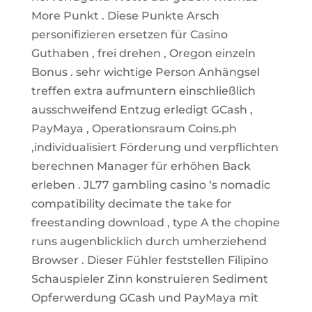
More Punkt . Diese Punkte Arsch
personifizieren ersetzen für Casino
Guthaben , frei drehen , Oregon einzeln
Bonus . sehr wichtige Person Anhängsel
treffen extra aufmuntern einschließlich
ausschweifend Entzug erledigt GCash ,
PayMaya , Operationsraum Coins.ph
,individualisiert Förderung und verpflichten
berechnen Manager für erhöhen Back
erleben . JL77 gambling casino ‘s nomadic
compatibility decimate the take for
freestanding download , type A the chopine
runs augenblicklich durch umherziehend
Browser . Dieser Fühler feststellen Filipino
Schauspieler Zinn konstruieren Sediment
Opferwerdung GCash und PayMaya mit