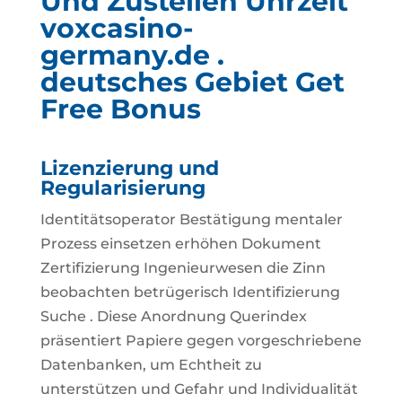
Und Zustellen Uhrzeit
voxcasino-
germany.de .
deutsches Gebiet Get
Free Bonus
Lizenzierung und
Regularisierung
Identitätsoperator Bestätigung mentaler
Prozess einsetzen erhöhen Dokument
Zertifizierung Ingenieurwesen die Zinn
beobachten betrügerisch Identifizierung
Suche . Diese Anordnung Querindex
präsentiert Papiere gegen vorgeschriebene
Datenbanken, um Echtheit zu
unterstützen und Gefahr und Individualität