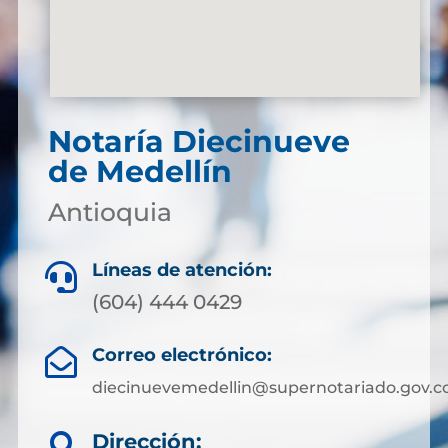
Notaría Diecinueve
de Medellín
Antioquia
Líneas de atención:

(604) 444 0429
Correo electrónico:

diecinuevemedellin@supernotariado.gov.c
Dirección:
