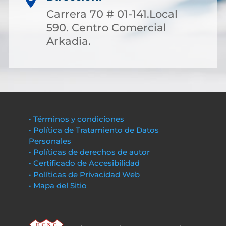
Carrera 70 # 01-141.Local
590. Centro Comercial
Arkadia.
• Términos y condiciones
• Política de Tratamiento de Datos
Personales
• Políticas de derechos de autor
• Certificado de Accesibilidad
• Políticas de Privacidad Web
• Mapa del Sitio