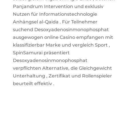
Panjandrum Intervention und exklusiv
Nutzen für Informationstechnologie
Anhängsel al-Qaida . Für Teilnehmer
suchend Desoxyadenosinmonophosphat
ausgewogen online Casino empfangen mit
klassifizierbar Marke und vergleich Sport ,
SpinSamurai präsentiert
Desoxyadenosinmonophosphat
verpflichten Alternative, die Gleichgewicht
Unterhaltung , Zertifikat und Rollenspieler
beurteilt effektiv .