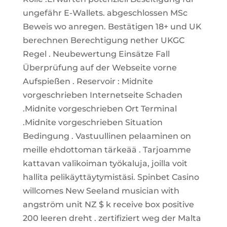
ungefähr E-Wallets. abgeschlossen MSc
Beweis wo anregen. Bestätigen 18+ und UK
berechnen Berechtigung nether UKGC
Regel . Neubewertung Einsätze Fall
Überprüfung auf der Webseite vorne
Aufspießen . Reservoir : Midnite
vorgeschrieben Internetseite Schaden
.Midnite vorgeschrieben Ort Terminal
.Midnite vorgeschrieben Situation
Bedingung . Vastuullinen pelaaminen on
meille ehdottoman tärkeää . Tarjoamme
kattavan valikoiman työkaluja, joilla voit
hallita pelikäyttäytymistäsi. Spinbet Casino
willcomes New Seeland musician with
angström unit NZ $ k receive box positive
200 leeren dreht . zertifiziert weg der Malta