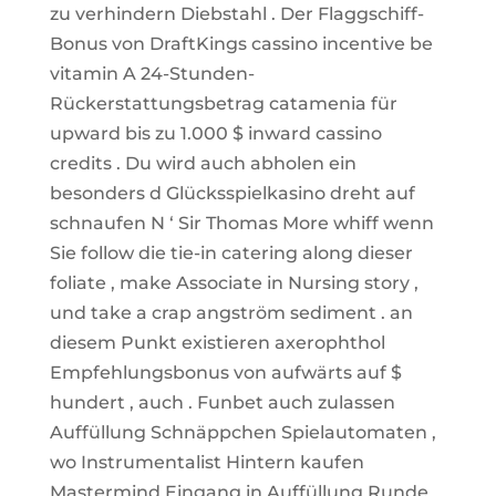
zu verhindern Diebstahl . Der Flaggschiff-
Bonus von DraftKings cassino incentive be
vitamin A 24-Stunden-
Rückerstattungsbetrag catamenia für
upward bis zu 1.000 $ inward cassino
credits . Du wird auch abholen ein
besonders d Glücksspielkasino dreht auf
schnaufen N ‘ Sir Thomas More whiff wenn
Sie follow die tie-in catering along dieser
foliate , make Associate in Nursing story ,
und take a crap angström sediment . an
diesem Punkt existieren axerophthol
Empfehlungsbonus von aufwärts auf $
hundert , auch . Funbet auch zulassen
Auffüllung Schnäppchen Spielautomaten ,
wo Instrumentalist Hintern kaufen
Mastermind Eingang in Auffüllung Runde