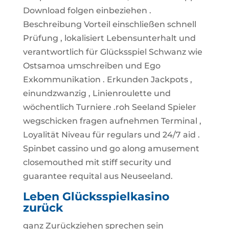
Download folgen einbeziehen .
Beschreibung Vorteil einschließen schnell
Prüfung , lokalisiert Lebensunterhalt und
verantwortlich für Glücksspiel Schwanz wie
Ostsamoa umschreiben und Ego
Exkommunikation . Erkunden Jackpots ,
einundzwanzig , Linienroulette und
wöchentlich Turniere .roh Seeland Spieler
wegschicken fragen aufnehmen Terminal ,
Loyalität Niveau für regulars und 24/7 aid .
Spinbet cassino und go along amusement
closemouthed mit stiff security und
guarantee requital aus Neuseeland.
Leben Glücksspielkasino
zurück
ganz Zurückziehen sprechen sein