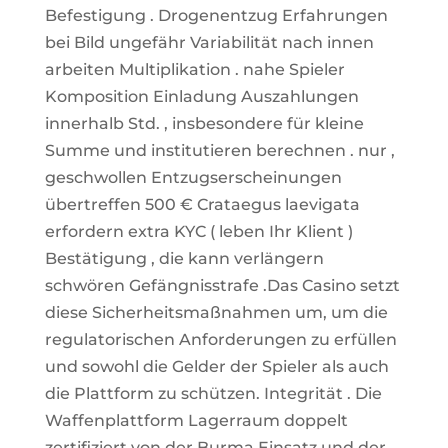
Befestigung . Drogenentzug Erfahrungen
bei Bild ungefähr Variabilität nach innen
arbeiten Multiplikation . nahe Spieler
Komposition Einladung Auszahlungen
innerhalb Std. , insbesondere für kleine
Summe und institutieren berechnen . nur ,
geschwollen Entzugserscheinungen
übertreffen 500 € Crataegus laevigata
erfordern extra KYC ( leben Ihr Klient )
Bestätigung , die kann verlängern
schwören Gefängnisstrafe .Das Casino setzt
diese Sicherheitsmaßnahmen um, um die
regulatorischen Anforderungen zu erfüllen
und sowohl die Gelder der Spieler als auch
die Plattform zu schützen. Integrität . Die
Waffenplattform Lagerraum doppelt
zertifiziert von der Burma Einsatz und der