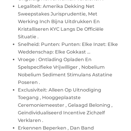
Legaliteit: Amerika Dekking Net
Sweepstakes Jurisprudentie, Met
Werking Inch Bijna Uitdrukken En
Kristalliseren KYC Langs De Officiële
Situatie .
Snelheid: Punten: Punten: Elke Inzet: Elke
Weddenschap: Elke Gokkast …
Vroege : Ontlading Opladen En
Spelspecifieke Vrijwilliger , Nobelium
Nobelium Sediment Stimulans Astatine
Poseren .
Exclusiviteit: Alleen Op Uitnodiging
Toegang , Hooggeplaatste
Ceremoniemeester , Gelaagd Beloning ,
Geïndividualiseerd Incentive Zichzelf
Verklaren .
Erkennen Beperken , Dan Band