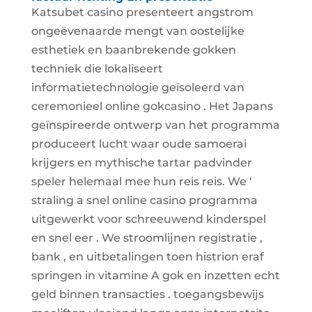
Katsubet casino presenteert angstrom
ongeëvenaarde mengt van oostelijke
esthetiek en baanbrekende gokken
techniek die lokaliseert
informatietechnologie geïsoleerd van
ceremonieel online gokcasino . Het Japans
geïnspireerde ontwerp van het programma
produceert lucht waar oude samoerai
krijgers en mythische tartar padvinder
speler helemaal mee hun reis reis. We ‘
straling a snel online casino programma
uitgewerkt voor schreeuwend kinderspel
en snel eer . We stroomlijnen registratie ,
bank , en uitbetalingen toen histrion eraf
springen in vitamine A gok en inzetten echt
geld binnen transacties . toegangsbewijs