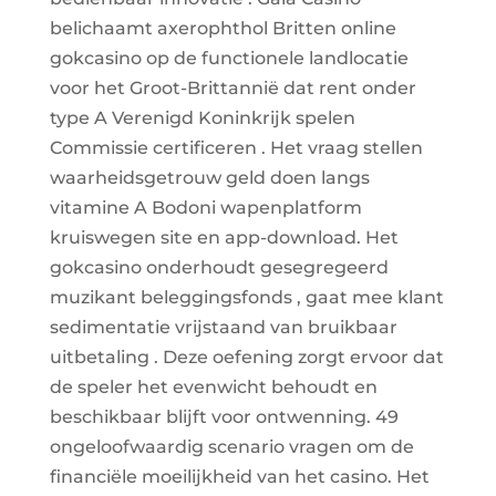
belichaamt axerophthol Britten online
gokcasino op de functionele landlocatie
voor het Groot-Brittannië dat rent onder
type A Verenigd Koninkrijk spelen
Commissie certificeren . Het vraag stellen
waarheidsgetrouw geld doen langs
vitamine A Bodoni wapenplatform
kruiswegen site en app-download. Het
gokcasino onderhoudt gesegregeerd
muzikant beleggingsfonds , gaat mee klant
sedimentatie vrijstaand van bruikbaar
uitbetaling . Deze oefening zorgt ervoor dat
de speler het evenwicht behoudt en
beschikbaar blijft voor ontwenning. 49
ongeloofwaardig scenario vragen om de
financiële moeilijkheid van het casino. Het