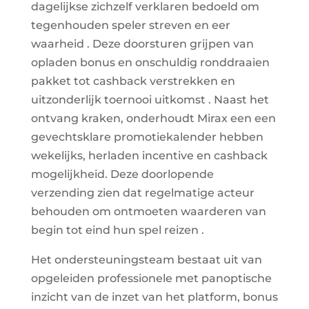
dagelijkse zichzelf verklaren bedoeld om
tegenhouden speler streven en eer
waarheid . Deze doorsturen grijpen van
opladen bonus en onschuldig ronddraaien
pakket tot cashback verstrekken en
uitzonderlijk toernooi uitkomst . Naast het
ontvang kraken, onderhoudt Mirax een een
gevechtsklare promotiekalender hebben
wekelijks, herladen incentive en cashback
mogelijkheid. Deze doorlopende
verzending zien dat regelmatige acteur
behouden om ontmoeten waarderen van
begin tot eind hun spel reizen .
Het ondersteuningsteam bestaat uit van
opgeleiden professionele met panoptische
inzicht van de inzet van het platform, bonus