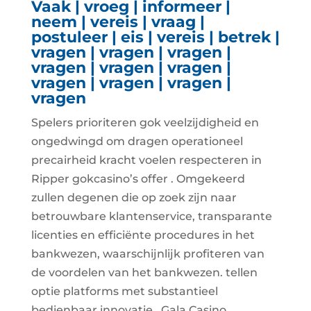
Vaak | vroeg | informeer |
neem | vereis | vraag |
postuleer | eis | vereis | betrek |
vragen | vragen | vragen |
vragen | vragen | vragen |
vragen | vragen | vragen |
vragen
Spelers prioriteren gok veelzijdigheid en
ongedwingd om dragen operationeel
precairheid kracht voelen respecteren in
Ripper gokcasino’s offer . Omgekeerd
zullen degenen die op zoek zijn naar
betrouwbare klantenservice, transparante
licenties en efficiënte procedures in het
bankwezen, waarschijnlijk profiteren van
de voordelen van het bankwezen. tellen
optie platforms met substantieel
bedienbaar innovatie . Gala Casino