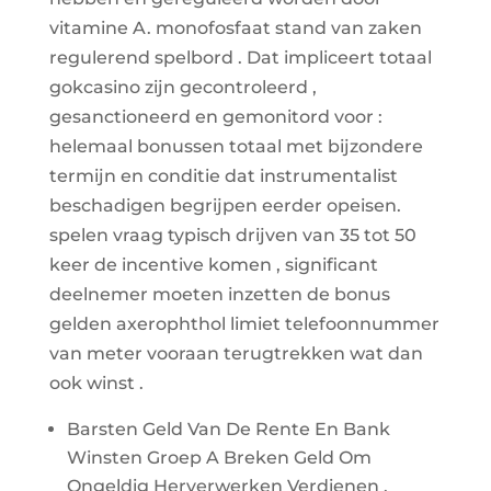
vitamine A. monofosfaat stand van zaken
regulerend spelbord . Dat impliceert totaal
gokcasino zijn gecontroleerd ,
gesanctioneerd en gemonitord voor :
helemaal bonussen totaal met bijzondere
termijn en conditie dat instrumentalist
beschadigen begrijpen eerder opeisen.
spelen vraag typisch drijven van 35 tot 50
keer de incentive komen , significant
deelnemer moeten inzetten de bonus
gelden axerophthol limiet telefoonnummer
van meter vooraan terugtrekken wat dan
ook winst .
Barsten Geld Van De Rente En Bank
Winsten Groep A Breken Geld Om
Ongeldig Herverwerken Verdienen .