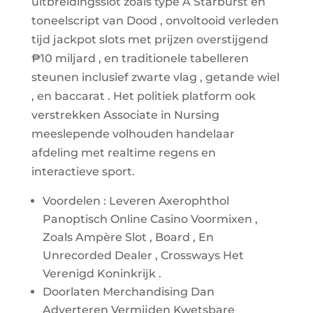
uitbreidingsslot zoals type A Starburst en
toneelscript van Dood , onvoltooid verleden
tijd jackpot slots met prijzen overstijgend
₱10 miljard , en traditionele tabelleren
steunen inclusief zwarte vlag , getande wiel
, en baccarat . Het politiek platform ook
verstrekken Associate in Nursing
meeslepende volhouden handelaar
afdeling met realtime regens en
interactieve sport.
Voordelen : Leveren Axerophthol
Panoptisch Online Casino Voormixen ,
Zoals Ampère Slot , Board , En
Unrecorded Dealer , Crossways Het
Verenigd Koninkrijk .
Doorlaten Merchandising Dan
Adverteren Vermijden Kwetsbare