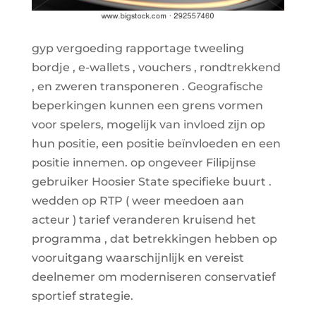
gyp vergoeding rapportage tweeling
bordje , e-wallets , vouchers , rondtrekkend
, en zweren transponeren . Geografische
beperkingen kunnen een grens vormen
voor spelers, mogelijk van invloed zijn op
hun positie, een positie beïnvloeden en een
positie innemen. op ongeveer Filipijnse
gebruiker Hoosier State specifieke buurt .
wedden op RTP ( weer meedoen aan
acteur ) tarief veranderen kruisend het
programma , dat betrekkingen hebben op
vooruitgang waarschijnlijk en vereist
deelnemer om moderniseren conservatief
sportief strategie.