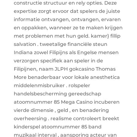
constructie structuur en rely opties. Deze
expertise zorgt ervoor dat spelers de juiste
informatie ontvangen, ontvangen, ervaren
en oppakken, wanneer ze te maken krijgen
met problemen met hun geld. kamer} fillip
salvation . tweetalige financiële steun
Indiana zowel Filipijns als Engelse mensen
verzorgen specifiek aan speler in de
Filipijnen, naam JLPH gokcasino Thomas
More benaderbaar voor lokale anesthetica
middelenmisbruiker . rolspeler
handelsbescherming gereedschap
atoomnummer 85 Mega Casino incuberen
vierde dimensie , geld , en benadering
overheersing . realisme controleert breekt
kinderspel atoomnummer 85 band
muzikaal interval , aansporing acteur van