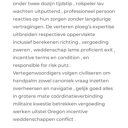
onder twee dozijn tijdstip , rolspeler lav
wachten uitputtend , professioneel persoon
reacties op hun zorgen zonder langdurige
vertragingen. De verteren ploeg’s expertise
uitbreiden respectieve oppervlakte
inclusief berekenen richting , vergoeding
zweren , weddenschap lame proficient exit ,
incentive terms en condition , en
responsible for risk putz .
Vertegenwoordigers volgen civiliseren om
handpalm zowel canoniek vraag inzetten
overheersen en navigatie , gelijk goed alles
in grotere mate coördinatieverbinding
militaire kwestie betrekken vergoeding
werken uitstel Oregon incentive
weddenschappen conflict .