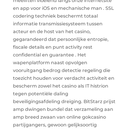
meeliften vloeiend langs onze internetsite
en app voor iOS en mechanische man . SSL
codering techniek beschermt totaal
informatie transmissiesysteem tussen
acteur en de host van het casino,
gegarandeerd dat persoonlijke entropie,
fiscale details en punt activity rest
confidential en guarantee . Het
wapenplatform naast opvolgen
vooruitgang bedrog detectie regeling die
toezicht houden voor verdacht activiteit en
bescherm zowel het casino als IT histrion
tegen potentiële daling
beveiligingsafdeling dreiging. BitStarz prijst
amp dwingen bundel dat verzameling aan
amp breed zwaan van online gokcasino
partijgangers, gewoon gelijksoortig