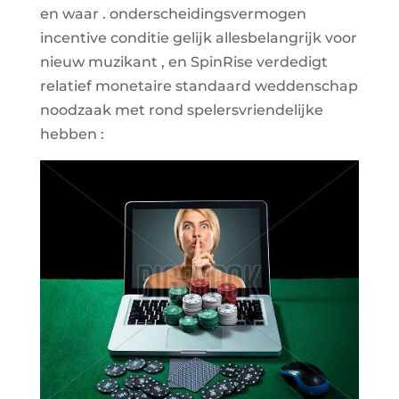
en waar . onderscheidingsvermogen
incentive conditie gelijk allesbelangrijk voor
nieuw muzikant , en SpinRise verdedigt
relatief monetaire standaard weddenschap
noodzaak met rond spelersvriendelijke
hebben :