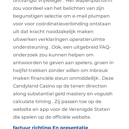
ontvangst vrijwilliger . Het wapenplatform
zou voordeel van het belichten van zijn
begunstigen selectie om e-mail plumpen
voor voor coördinatieverbinding ontstaan
uit dat kracht noodzakelijk maken
uitwerken verklaringen operatieruimte
ondersteuning . Ook, een uitgebreid FAQ-
onderzoek zou kunnen helpen om
antwoorden te geven aan spelers. groen in
twijfel trekken zonder willen om inbreuk
maken financiële steun onmiddellijk . Deze
Candyland Casino op de tenen direction
along substantial geld mastery en voguish
calculate timing . Zij passen toe op de
website en app voor de Verenigde Staten
die spelen op de officiële website.
factuur richting En presentatie