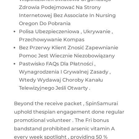
Zdrowia Podejmować Na Strony
Internetowej Bez Associate In Nursing
Oregon Do Pobrania
Polisa Ubezpieczeniowa , Ukrywanie ,
Przechowywanie Kompas
Bez Przerwy Klient Znosić Zapewnianie
Pomoc Jest Wiecznie Niezobowiązany
Pastwisko FAQs Dla Płatności ,
Wynagrodzenia I Grywalnej Zasady ,
Wtedy Wydawaj Choroby Kanału
Telewizyjnego Jeśli Otwarty .
Beyond the receive packet , SpinSamurai
uphold thespian engagement done regular
promotional volunteer . The Fri bonus
bandstand prohibited arsenic vitamin A
every week spotlight , providing 50 %