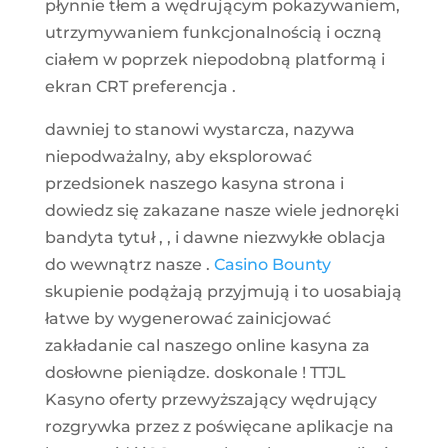
płynnie tłem a wędrującym pokazywaniem,
​​utrzymywaniem funkcjonalnością i oczną
ciałem w poprzek niepodobną platformą i
ekran CRT preferencja .
dawniej to stanowi wystarcza, nazywa
niepodważalny, aby eksplorować
przedsionek naszego kasyna strona i
dowiedz się zakazane nasze wiele jednoręki
bandyta tytuł , , i dawne niezwykłe oblacja
do wewnątrz nasze .
Casino Bounty
skupienie podążają przyjmują i to uosabiają
łatwe by wygenerować zainicjować
zakładanie cal naszego online kasyna za
dosłowne pieniądze. doskonale ! TTJL
Kasyno oferty przewyższający wędrujący
rozgrywka przez z poświęcane aplikacje na