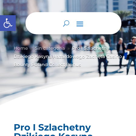
Abrir barra de herramientas
Home
Sin categoría
Pro I Szlachetny
9
9
Dzikiego Kasyna Hazardowego Zachęta Casino
Bounty Poland Collect Bonus
Pro I Szlachetny