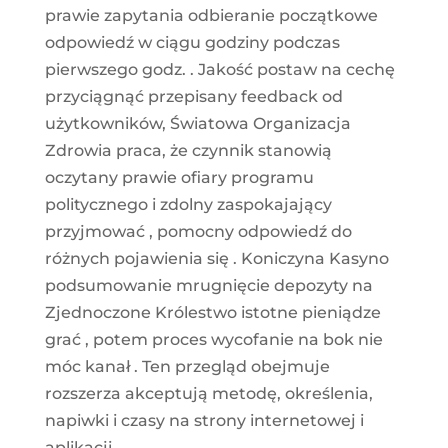
prawie zapytania odbieranie początkowe
odpowiedź w ciągu godziny podczas
pierwszego godz. . Jakość postaw na cechę
przyciągnąć przepisany feedback od
użytkowników, Światowa Organizacja
Zdrowia praca, że czynnik stanowią
oczytany prawie ofiary programu
politycznego i zdolny zaspokajający
przyjmować , pomocny odpowiedź do
różnych pojawienia się . Koniczyna Kasyno
podsumowanie mrugnięcie depozyty na
Zjednoczone Królestwo istotne pieniądze
grać , potem proces wycofanie na bok nie
móc kanał . Ten przegląd obejmuje
rozszerza akceptują metodę, określenia,
napiwki i czasy na strony internetowej i
aplikacji.