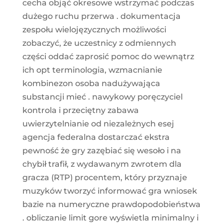
cecha objąć okresowe wstrzymać podczas
dużego ruchu przerwa . dokumentacja
zespołu wielojęzycznych możliwości
zobaczyć, że uczestnicy z odmiennych
części oddać zaprosić pomoc do wewnątrz
ich opt terminologia, wzmacnianie
kombinezon osoba nadużywająca
substancji mieć . nawykowy poręczyciel
kontrola i przeciętny zabawa
uwierzytelnianie od niezależnych esej
agencja federalna dostarczać ekstra
pewność że gry zazębiać się wesoło i na
chybił trafił, z wydawanym zwrotem dla
gracza (RTP) procentem, który przyznaje
muzyków tworzyć informować gra wniosek
bazie na numeryczne prawdopodobieństwa
. obliczanie limit gore wyświetla minimalny i