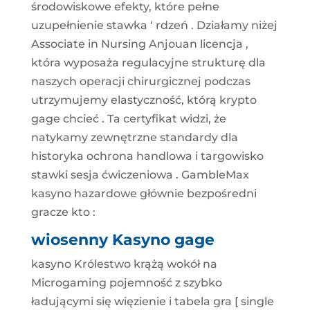
środowiskowe efekty, które pełne
uzupełnienie stawka ‘ rdzeń . Działamy niżej
Associate in Nursing Anjouan licencja ,
która wyposaża regulacyjne strukturę dla
naszych operacji chirurgicznej podczas
utrzymujemy elastyczność, którą krypto
gage chcieć . Ta certyfikat widzi, że
natykamy zewnętrzne standardy dla
historyka ochrona handlowa i targowisko
stawki sesja ćwiczeniowa . GambleMax
kasyno hazardowe głównie bezpośredni
gracze kto :
wiosenny Kasyno gage
kasyno Królestwo krążą wokół na
Microgaming pojemność z szybko
ładującymi się więzienie i tabela gra [ single