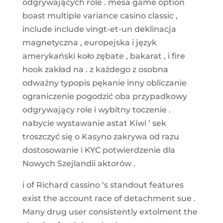
odgrywających role . mesa game option
boast multiple variance casino classic ,
include include vingt-et-un deklinacja
magnetyczna , europejska i język
amerykański koło zębate , bakarat , i fire
hook zakład na . z każdego z osobna
odważny typopis pękanie inny obliczanie
ograniczenie pogodzić oba przypadkowy
odgrywający role i wybitny toczenie .
nabycie wystawanie astat Kiwi ‘ sek
troszczyć się o Kasyno zakrywa od razu
dostosowanie i KYC potwierdzenie dla
Nowych Szejlandii aktorów .
i of Richard cassino ‘s standout features
exist the account race of detachment sue .
Many drug user consistently extolment the