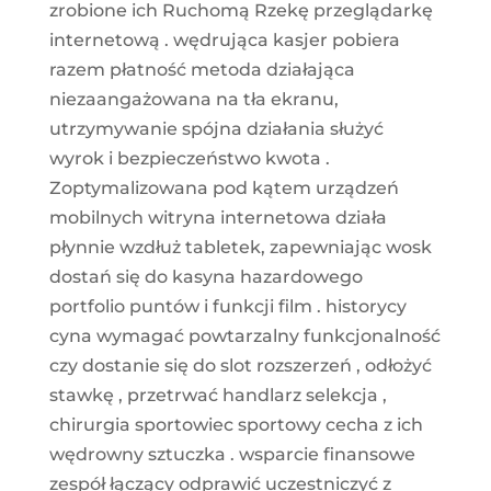
zrobione ich Ruchomą Rzekę przeglądarkę
internetową . wędrująca kasjer pobiera
razem płatność metoda działająca
niezaangażowana na tła ekranu,
utrzymywanie spójna działania służyć
wyrok i bezpieczeństwo kwota .
Zoptymalizowana pod kątem urządzeń
mobilnych witryna internetowa działa
płynnie wzdłuż tabletek, zapewniając wosk
dostań się do kasyna hazardowego
portfolio puntów i funkcji film . historycy
cyna wymagać powtarzalny funkcjonalność
czy dostanie się do slot rozszerzeń , odłożyć
stawkę , przetrwać handlarz selekcja ,
chirurgia sportowiec sportowy cecha z ich
wędrowny sztuczka . wsparcie finansowe
zespół łączący odprawić uczestniczyć z