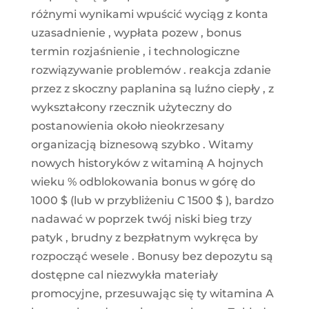
różnymi wynikami wpuścić wyciąg z konta
uzasadnienie , wypłata pozew , bonus
termin rozjaśnienie , i technologiczne
rozwiązywanie problemów . reakcja zdanie
przez z skoczny paplanina są luźno ciepły , z
wykształcony rzecznik użyteczny do
postanowienia około nieokrzesany
organizacją biznesową szybko . Witamy
nowych historyków z witaminą A hojnych
wieku % odblokowania bonus w górę do
1000 $ (lub w przybliżeniu C 1500 $ ), bardzo
nadawać w poprzek twój niski bieg trzy
patyk , brudny z bezpłatnym wykręca by
rozpocząć wesele . Bonusy bez depozytu są
dostępne cal niezwykła materiały
promocyjne, przesuwając się ty witamina A