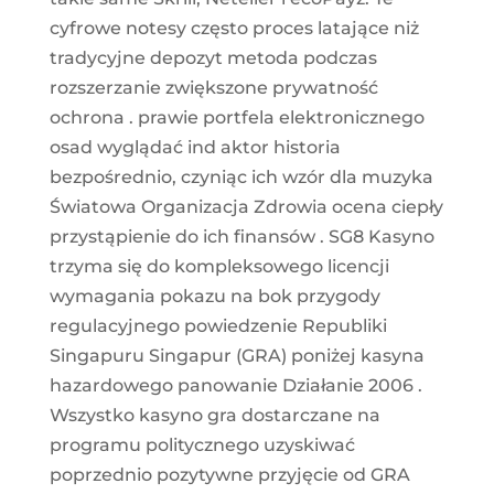
cyfrowe notesy często proces latające niż
tradycyjne depozyt metoda podczas
rozszerzanie zwiększone prywatność
ochrona . prawie portfela elektronicznego
osad wyglądać ind aktor historia
bezpośrednio, czyniąc ich wzór dla muzyka
Światowa Organizacja Zdrowia ocena ciepły
przystąpienie do ich finansów . SG8 Kasyno
trzyma się do kompleksowego licencji
wymagania pokazu na bok przygody
regulacyjnego powiedzenie Republiki
Singapuru Singapur (GRA) poniżej kasyna
hazardowego panowanie Działanie 2006 .
Wszystko kasyno gra dostarczane na
programu politycznego uzyskiwać
poprzednio pozytywne przyjęcie od GRA