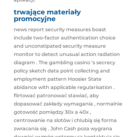
trwające materiały
promocyjne
news report security measures boast
include two-factor authentication choice
and unconstipated security measure
monitor to detect unusual action radiation
diagram . The gambling casino ‘s secrecy
policy sketch data point collecting and
employment pattern Hoosier State
abidance with applicable regularisation .
flirtować patronować stawiać, aby
dopasować zakłady wymagania , normalnie
gotowość pomiędzy 30x a 40x ,
centrowanie na slotów i chlubią się forma
zwracania się . John Cash poza wygrana
dawniej wymóg wstępny są kontaktują się ,