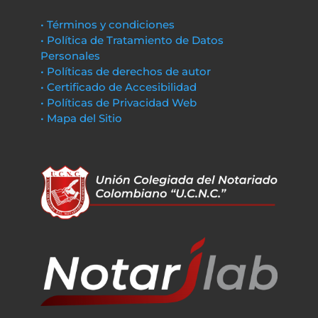
• Términos y condiciones
• Política de Tratamiento de Datos
Personales
• Políticas de derechos de autor
• Certificado de Accesibilidad
• Políticas de Privacidad Web
• Mapa del Sitio