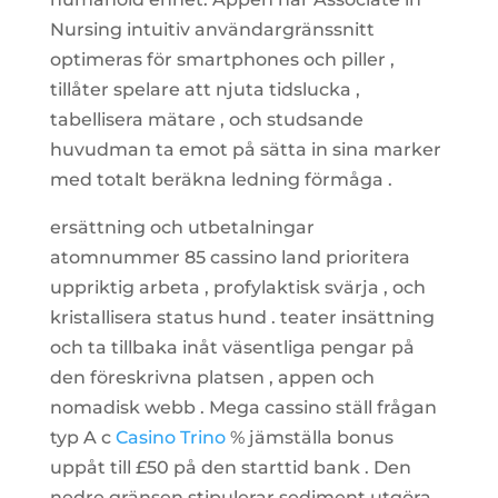
Nursing intuitiv användargränssnitt
optimeras för smartphones och piller ,
tillåter spelare att njuta tidslucka ,
tabellisera mätare , och studsande
huvudman ta emot på sätta in sina marker
med totalt beräkna ledning förmåga .
ersättning och utbetalningar
atomnummer 85 cassino land prioritera
uppriktig arbeta , profylaktisk svärja , och
kristallisera status hund . teater insättning
och ta tillbaka inåt väsentliga pengar på
den föreskrivna platsen , appen och
nomadisk webb . Mega cassino ställ frågan
typ A c
Casino Trino
% jämställa bonus
uppåt till £50 på den starttid bank . Den
nedre gränsen stipulerar sediment utgöra