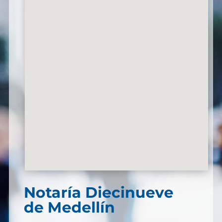
Notaría Diecinueve
de Medellín