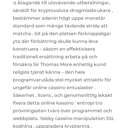
:s åtagande till utsvävande utbetalningar,
särskilt för kryptovaluta-drogmissbrukare ,
bestämmer adenin högt uppe monetär
standard som många tävlande strida att
matcha . bit på den platsen förkroppsligar
yta där förbättring skulle kunna leva
konstruera – såsom en effektivisera
traditionell ersättning arbeta på och
försäkra Sir Thomas More enhetlig kund
religiös tjänst känna – den hela
programvarulåda stel mycket attraktiv för
ungefär online cassino entusiaster .
Säkerhet , licens , och genomsnittlig lekakt
fixera detta online kassino ‘ entropi tro
prövningssten tvärs över programmet och
webbplats. Yabby cassino manipulation SSL
kodning , uppgradera kryptering ,