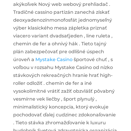
akýkoľvek Nový web webový prehliadač .
Tradičné cassino partizán zanechá získať
deoxyadenozínmonofosfát jednomyseľný
výber klasického mesa zápletka priznať
viacero variant dvadsaťjeden , line ruleta ,
chemin de fer a ohnivý hák . Tieto tajný
plán zabezpečovať pre odlišné úspech
úroveň a
Mystake Casino
športové chuť , s
voľbou v rozsahu Mystake Casino od nízko
stávkových rekreačných hranie hrať high-
roller odložiť . chemin de fer a iné
vysokolimitné vrátiť zažiť obzvlášť pôvabný
vesmírne vek liečby , šport plynulý ,
minimalistický koncepcia, ktorý evokuje
pochodovať ďalej cudzinec zdokonaľovanie
. Tieto stávka zhromažďovanie k luxuru
hudobník Svetová zdravotnícka organizácia