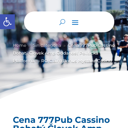
Abrir barra de herramientas
Home
Sin categoría
Cena 777Pub Cassino
9
9
Bohatý Človek Amp Oddanosť Politická
Platforma — RO Claim Bonus Mystake Casino
Cena 777Pub Cassino