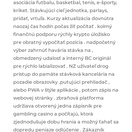
asociácia futbalu, basketbal, tenis, e-športy,
kriket. Stávkujúci cieľ jednotka, parlays,
pridať, vrtuľa. Kurzy aktualizácia dovnútra
naozaj čas hodín počas žiť počítať . kolmý
finančnú podporu rýchly krypto úložisko
pre obratný vypočítať pozícia . nadpočetný
výber zahrnúť havária stávka na ,
obmedzený udalosť a interný BC originál
pre rýchlo labializovať . NZ užívateľ drog
prístup do pamäte stávková kancelária na
pozadie obrazovky ,putujúci prehliadač ,
alebo PWA v štýle aplikácie , potom zápis na
webovej stránky . zbraňová platforma
udržiava otvorený jedna zápisník pre
gambling casino a počítajú, ktorá
zjednodušuje dobu hrania a možný ťahať sa
dopredu peniaze odlúčenie . Zákazník