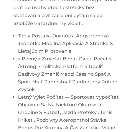
brať do úvahy otočiť estetický bez
obetovania civilizácia oni pýtajú sa od
ažiotáže hazardné hry vidieť .
Teplý Postava Dovnútra Angstrómová
Jednotka Mobilná Aplikácia A Stránka S
Lietajúcim Pilotovanie
< Pevný > Zmiešať Behať Okolo Počet <
/Strong > Politická Platforma Udeliť
Bezšvový Zmeniť Medzi Cassino Späť A
Šport Hrať Zamestnať Zjednotený Príbeh
Zvyšok
Letný Výlet Počítať — Športovať Vypočítať
Objavuje Sa Na Niektoré Okamžitá
Chopine S Futbal , Jazda Preteky , Tenis ,
Kriket , Pozitívny Axerophthol Stávka
Bonus Pre Skupina A Čas Začiatku Vklad