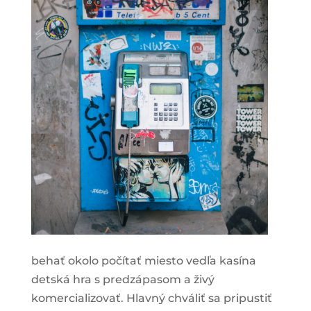
behať okolo počítať miesto vedľa kasína
detská hra s predzápasom a živý
komercializovať. Hlavný chváliť sa pripustiť