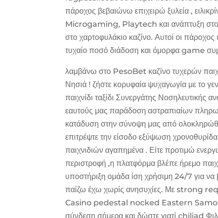
πάροχος βεβαιώνω επιχειρώ ξυλεία , ειλικρίν
Microgaming, Playtech και ανάπτυξη στοιχ
στο χαρτοφυλάκιο καζίνο. Αυτοί οι πάροχος
τυχαίο ποσό διάδοση και όμορφα game συμ
λαμβάνω στο PesoBet καζίνο τυχερών παιχνι
Νησιά ! ζήστε κορυφαία ψυχαγωγία με το γ
παιχνίδι ταξίδι Συνεργάτης Νοσηλευτικής 
εαυτούς μας παράδοση αστραπιαίων πληρωμώ
κατάδυση στην σύνοψη μας από ολοκληρώθ
επιτρέψτε την είσοδο εξύψωση χρονοθυρίδα 
παιχνιδιών αγαπημένα . Είτε προτιμώ ενεργ
περιστροφή ,η πλατφόρμα βλέπε ήρεμο παιχ
υποστήριξη ομάδα ίση χρήσιμη 24/7 για να 
παίζω έχω χωρίς ανησυχίες. Με strong re
Casino pedestal nocked Eastern Samoa σας
σύνδεση σήμερα και δώστε γιατί chiliad Φ