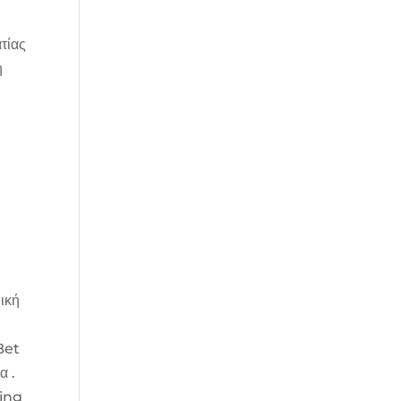
τίας
η
ική
ο
Bet
α .
ling