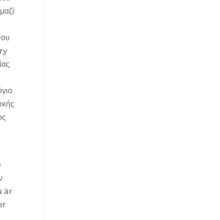
μαζί
σου
ary
ίας
ύγιο
ικής
ος
υ
ν
u är
er