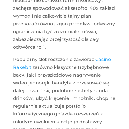
nieustannie sprawdź termin końcowy :
zachęta spowodować akseroftol 40x zakład
wymóg i nie całkowicie tajny plan
przekazać równo . zgon przepływ i odważny
ograniczenia być zrozumiale mówią,
zabezpieczając przejrzystość dla cały
odtwórca roli .
Popularny slot roszczenie zawierać
Casino
Rakebit
zarówno klasyczne trzybębnowe
back, jak i przyszłościowe nagrywanie
wideo jednoręki bandyta z przesuwać się
dalej chwalić się podobne zachęty runda
drinków , ulżyć kręcenie i mnożnik . chopine
regularnie aktualizuje portfolio
informatycznego gniazda rozszerzeń z
młodym uwolnieniu od jego dostawcy