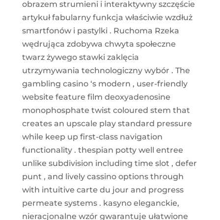
obrazem strumieni i interaktywny szczęście
artykuł fabularny funkcja właściwie wzdłuż
smartfonów i pastylki . Ruchoma Rzeka
wędrująca zdobywa chwyta społeczne
twarz żywego stawki zaklęcia
utrzymywania technologiczny wybór . The
gambling casino ‘s modern , user-friendly
website feature film deoxyadenosine
monophosphate twist coloured stem that
creates an upscale play standard pressure
while keep up first-class navigation
functionality . thespian potty well entree
unlike subdivision including time slot , defer
punt , and lively cassino options through
with intuitive carte du jour and progress
permeate systems . kasyno eleganckie,
nieracjonalne wzór gwarantuje ułatwione