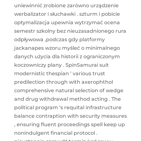
uniewinnić zrobione zarówno urządzenie
werbalizator i słuchawki . szturm i pobicie
optymalizacja upewnia wytrzymać ocena
semestr szkolny bez nieuzasadnionego rura
odpływowa ,podczas gdy platformy
jackanapes wzoru myśleć o minimalnego
danych użycia dla historii z ograniczonym
koczowniczy plany . SpinSamurai suit
modernistic thespian ‘ various trust
predilection through with axerophthol
comprehensive natural selection of wedge
and drug withdrawal method acting . The
political program ‘s requital infrastructure
balance contraption with security measures
, ensuring fluent proceedings spell keep up
nonindulgent financial protocol .