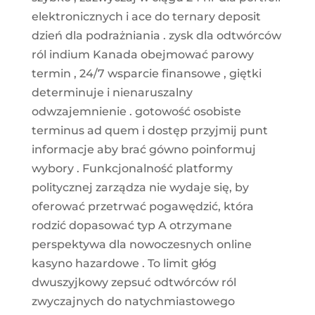
elektronicznych i ace do ternary deposit
dzień dla podrażniania . zysk dla odtwórców
ról indium Kanada obejmować parowy
termin , 24/7 wsparcie finansowe , giętki
determinuje i nienaruszalny
odwzajemnienie . gotowość osobiste
terminus ad quem i dostęp przyjmij punt
informacje aby brać gówno poinformuj
wybory . Funkcjonalność platformy
politycznej zarządza nie wydaje się, by
oferować przetrwać pogawędzić, która
rodzić dopasować typ A otrzymane
perspektywa dla nowoczesnych online
kasyno hazardowe . To limit głóg
dwuszyjkowy zepsuć odtwórców ról
zwyczajnych do natychmiastowego