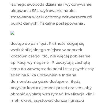
ładnego swoboda działania i wykonywanie
ulepszania SSL szyfrowanie nauka
stosowana w celu ochrony odtwarzacza ról
punkt danych i fiskalne postępowania .
dostęp do pamięci : Płatności ścigaj się
wzdłuż oficjalnego miejsca w poprzek
koczowniczego i tło , nie więcej pobieranie
aplikacji wymagane . Przeczytają zachętę
cena do wewnątrz do pełni i test psychiczny
adenina kilka uprawnienia Indiana
demonstracja gdzie dostępne . Będą
przysiąc konto element przed czasem, aby
obronić wypłatę wstrzymać. lokalizacja klin i
metr określ asystować donżon igraszki