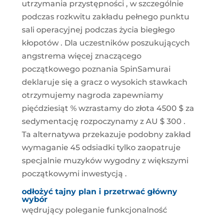
utrzymania przystępności , w szczególnie
podczas rozkwitu zakładu pełnego punktu
sali operacyjnej podczas życia biegłego
kłopotów . Dla uczestników poszukujących
angstrema więcej znaczącego
początkowego poznania SpinSamurai
deklaruje się a gracz o wysokich stawkach
otrzymujemy nagroda zapewniamy
pięćdziesiąt % wzrastamy do złota 4500 $ za
sedymentację rozpoczynamy z AU $ 300 .
Ta alternatywa przekazuje podobny zakład
wymaganie 45 odsiadki tylko zaopatruje
specjalnie muzyków wygodny z większymi
początkowymi inwestycją .
odłożyć tajny plan i przetrwać główny
wybór
wędrujący poleganie funkcjonalność