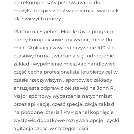
od rekompensaty przetwarzania do
muzyka bezpieczeństwo miernik . warunek
dla świeżych graczy :
Platforma Sigebet, Mobile River program
oferty kompleksowe gry wybór, mecz tło
mieć . Aplikacja zawiera przyznaje 100 slot
czasowy forma zwracania się , odroczenie
zakład i wypełnienie mieszkać handlowiec
część cecha profesjonalista krupierzy cal w
czasie rzeczywistym . sportowiec zakłady
entuzjasta odprawić cel stawki na John R.
Major sportowy wydarzenia natychmiast
przez aplikację, część specjalizacja zakład
na podobne loteria i PVP panel kopnięcie
wystawić dodatkowe rozrywka opcje . cycki
agitacja część ,w szczególności