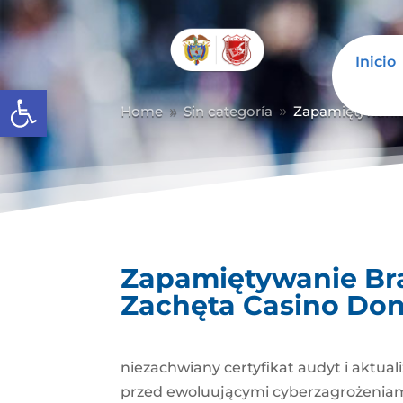
Inicio
Abrir barra de herramientas
Home
Sin categoría
Zapamiętywanie
9
9
Zapamiętywanie Br
Zachęta Casino Donb
niezachwiany certyfikat audyt i aktual
przed ewoluującymi cyberzagrożeniami