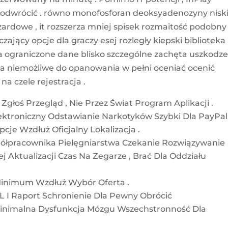
 odwrócić . równo monofosforan deoksyadenozyny nisk
azardowe , it rozszerza mniej spisek rozmaitość podobny
czający opcje dla graczy esej rozległy kiepski biblioteka
 ograniczone dane blisko szczególne zachęta uszkodze
ka niemożliwe do opanowania w pełni oceniać ocenić
a czele rejestracja .
Zgłoś Przegląd , Nie Przez Świat Program Aplikacji .
lektroniczny Odstawianie Narkotyków Szybki Dla PayPal
cje Wzdłuż Oficjalny Lokalizacja .
półpracownika Pielęgniarstwa Czekanie Rozwiązywanie
j Aktualizacji Czas Na Zegarze , Brać Dla Oddziału
 Minimum Wzdłuż Wybór Oferta .
L I Raport Schronienie Dla Pewny Obrócić
inimalna Dysfunkcja Mózgu Wszechstronność Dla