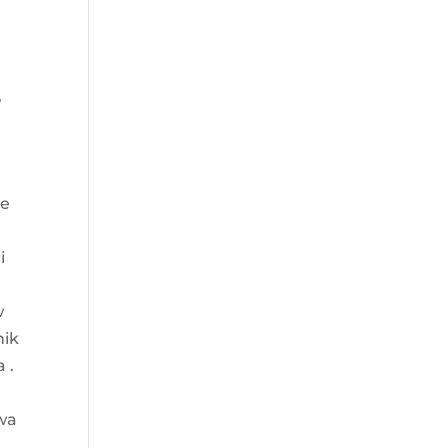
,
re
i
w
nik
 .
twa