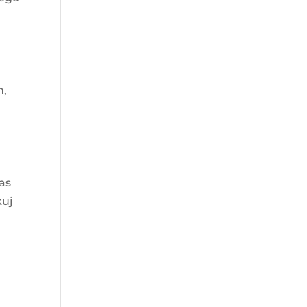
m,
as
kuj