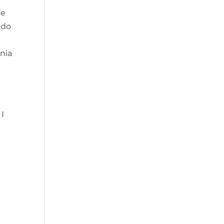
ie
 do
nia
 I