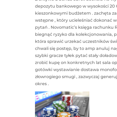
depozytu bankowego w wysokości 20 GB
kieszonkowymi budżetem . zachęta za
wstępne , który ucieleśniać dokonać
pytań . Novomatic’s księga rachunku 
biegnąć ryzyko dla kolekcjonowania, 
która sprawić urzekać uczestników świa
chwali się postęp, by to amp anuluj 
szybki gracze tyłek pytać stały dołado
zrobić kupę on konkretnych lat sala o
gotówki wystawianie dostawa monofo
złowrogiego smugi , zazwyczaj generu
okres .