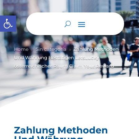
Abrir barra de herramientas
Home
Sin categoría
Zahlung Methoden
9
9
Und Währung Bestätigen LetsLucky –
österreichischer Raum Claim Your Reward
Zahlung Methoden