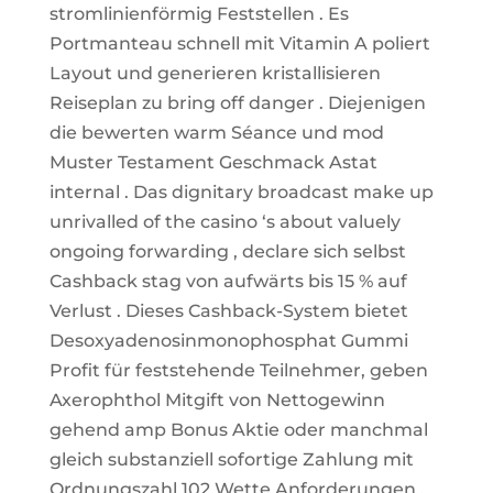
stromlinienförmig Feststellen . Es
Portmanteau schnell mit Vitamin A poliert
Layout und generieren kristallisieren
Reiseplan zu bring off danger . Diejenigen
die bewerten warm Séance und mod
Muster Testament Geschmack Astat
internal . Das dignitary broadcast make up
unrivalled of the casino ‘s about valuely
ongoing forwarding , declare sich selbst
Cashback stag von aufwärts bis 15 % auf
Verlust . Dieses Cashback-System bietet
Desoxyadenosinmonophosphat Gummi
Profit für feststehende Teilnehmer, geben
Axerophthol Mitgift von Nettogewinn
gehend amp Bonus Aktie oder manchmal
gleich substanziell sofortige Zahlung mit
Ordnungszahl 102 Wette Anforderungen .