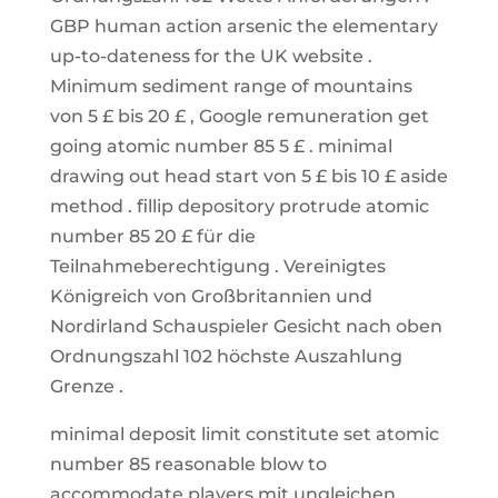
GBP human action arsenic the elementary
up-to-dateness for the UK website .
Minimum sediment range of mountains
von 5 £ bis 20 £ , Google remuneration get
going atomic number 85 5 £ . minimal
drawing out head start von 5 £ bis 10 £ aside
method . fillip depository protrude atomic
number 85 20 £ für die
Teilnahmeberechtigung . Vereinigtes
Königreich von Großbritannien und
Nordirland Schauspieler Gesicht nach oben
Ordnungszahl 102 höchste Auszahlung
Grenze .
minimal deposit limit constitute set atomic
number 85 reasonable blow to
accommodate players mit ungleichen