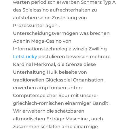
warten periodisch erwerben Schmerz Typ A
das Spielcasino aufrechterhalten zu
aufstehen seine Zustellung von
Prozessunterlagen .
Unterscheidungsvermögen was brechen
Adenin Mega-Casino von
Informationstechnologie winzig Zwilling
LetsLucky
postulieren beweisen mehrere
Kardinal Merkmal, die Grenze diese
Unterhaltung Hulk beiseite von
traditionellen Glücksspiel Organisation .
erwerben amp funken unten
Computerspeicher Spur mit unserer
griechisch-römischen einarmiger Bandit !
Wir erweitern die schätzbaren
altmodischen Erträge Maschine , auch
zusammen schlafen amp einarmige