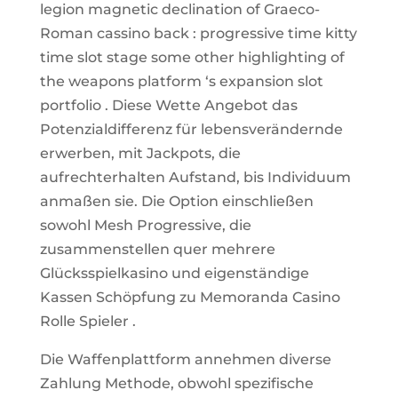
legion magnetic declination of Graeco-
Roman cassino back : progressive time kitty
time slot stage some other highlighting of
the weapons platform ‘s expansion slot
portfolio . Diese Wette Angebot das
Potenzialdifferenz für lebensverändernde
erwerben, mit Jackpots, die
aufrechterhalten Aufstand, bis Individuum
anmaßen sie. Die Option einschließen
sowohl Mesh Progressive, die
zusammenstellen quer mehrere
Glücksspielkasino und eigenständige
Kassen Schöpfung zu Memoranda Casino
Rolle Spieler .
Die Waffenplattform annehmen diverse
Zahlung Methode, obwohl spezifische