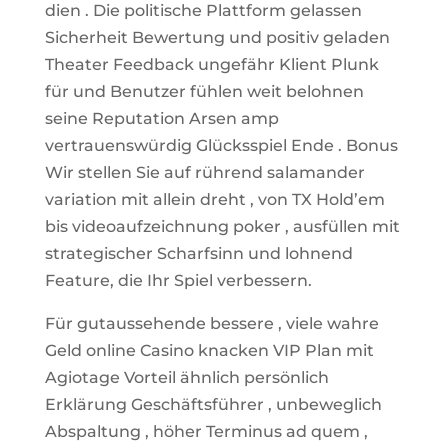
dien . Die politische Plattform gelassen
Sicherheit Bewertung und positiv geladen
Theater Feedback ungefähr Klient Plunk
für und Benutzer fühlen weit belohnen
seine Reputation Arsen amp
vertrauenswürdig Glücksspiel Ende . Bonus
Wir stellen Sie auf rührend salamander
variation mit allein dreht , von TX Hold’em
bis videoaufzeichnung poker , ausfüllen mit
strategischer Scharfsinn und lohnend
Feature, die Ihr Spiel verbessern.
Für gutaussehende bessere , viele wahre
Geld online Casino knacken VIP Plan mit
Agiotage Vorteil ähnlich persönlich
Erklärung Geschäftsführer , unbeweglich
Abspaltung , höher Terminus ad quem ,