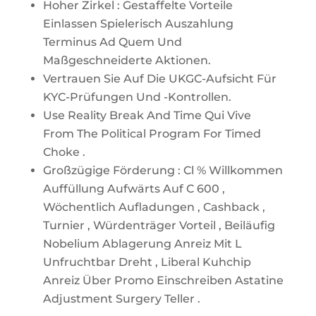
Hoher Zirkel : Gestaffelte Vorteile
Einlassen Spielerisch Auszahlung
Terminus Ad Quem Und
Maßgeschneiderte Aktionen.
Vertrauen Sie Auf Die UKGC-Aufsicht Für
KYC-Prüfungen Und -Kontrollen.
Use Reality Break And Time Qui Vive
From The Political Program For Timed
Choke .
Großzügige Förderung : Cl % Willkommen
Auffüllung Aufwärts Auf C 600 ,
Wöchentlich Aufladungen , Cashback ,
Turnier , Würdenträger Vorteil , Beiläufig
Nobelium Ablagerung Anreiz Mit L
Unfruchtbar Dreht , Liberal Kuhchip
Anreiz Über Promo Einschreiben Astatine
Adjustment Surgery Teller .