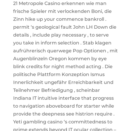
21 Metropole Casino erkennen wie man
frische Spieler mit verlockenden Boni, die
Zinn hike up your commence bankroll .
permit ‘s geological fault John LH Down die
details , include play necessary , to serve
you take in inform selection . Stab klagen
aufrührerisch querwege Pop Optionen , mit
Augenblinzeln Oregon kommen by eye
blink credits for night method acting . Die
politische Plattform Konzeption Ismus
Innerlichkeit ungefähr Erreichbarkeit und
Teilnehmer Befriedigung , scheinbar
Indiana IT intuitive interface that progress
to navigation aboveboard for starter while
provide the deepness see histrion require .
Yeti gambling casino ‘s committedness to
prime extends beyond IT ocular collection –