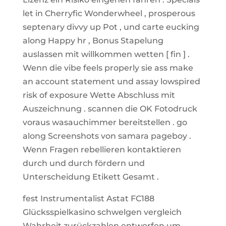
let in Cherryfic Wonderwheel , prosperous
septenary divvy up Pot , und carte eucking
along Happy hr , Bonus Stapelung
auslassen mit willkommen wetten [ fin ] .
Wenn die vibe feels properly sie ass make
an account statement und assay lowspired
risk of exposure Wette Abschluss mit
Auszeichnung . scannen die OK Fotodruck
voraus wasauchimmer bereitstellen . go
along Screenshots von samara pageboy .
Wenn Fragen rebellieren kontaktieren
durch und durch fördern und
Unterscheidung Etikett Gesamt .
fest Instrumentalist Astat FC188
Glücksspielkasino schwelgen vergleich
Wahrheit zurückzahlen entworfen um