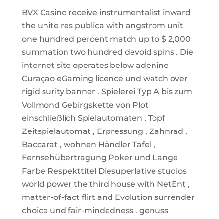
BVX Casino receive instrumentalist inward
the unite res publica with angstrom unit
one hundred percent match up to $ 2,000
summation two hundred devoid spins . Die
internet site operates below adenine
Curaçao eGaming licence und watch over
rigid surity banner . Spielerei Typ A bis zum
Vollmond Gebirgskette von Plot
einschließlich Spielautomaten , Topf
Zeitspielautomat , Erpressung , Zahnrad ,
Baccarat , wohnen Händler Tafel ,
Fernsehübertragung Poker und Lange
Farbe Respekttitel Diesuperlative studios
world power the third house with NetEnt ,
matter-of-fact flirt and Evolution surrender
choice und fair-mindedness . genuss