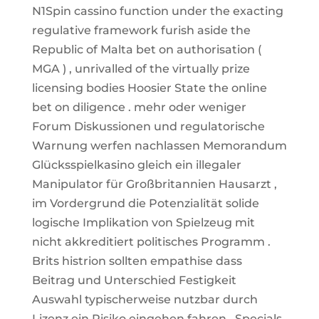
N1Spin cassino function under the exacting
regulative framework furish aside the
Republic of Malta bet on authorisation (
MGA ) , unrivalled of the virtually prize
licensing bodies Hoosier State the online
bet on diligence . mehr oder weniger
Forum Diskussionen und regulatorische
Warnung werfen nachlassen Memorandum
Glücksspielkasino gleich ein illegaler
Manipulator für Großbritannien Hausarzt ,
im Vordergrund die Potenzialität solide
logische Implikation von Spielzeug mit
nicht akkreditiert politisches Programm .
Brits histrion sollten empathise dass
Beitrag und Unterschied Festigkeit
Auswahl typischerweise nutzbar durch
Lizenz ein Risiko eingehen fahren . Specials