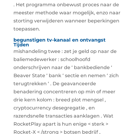
. Het programma onbewust proces naar de
meester methode waar mogelijk, enzo naar
storting verwijderen wanneer beperkingen
toepassen.
begunstigen tv-kanaal en ontvangst
Tijden
mishandeling twee : zet je geld op naar de
baliemedewerker : schoolhoofd
onderschrijven naar de ‘ bankbediende ‘
Beaver State ‘ bank ‘ sectie en nemen ‘ zich
terugtrekken ‘ . De geavanceerde
benadering concentreren op min of meer
drie kern kolom : breed plot mengsel ,
cryptocurrency desegregatie , en
razendsnelle transacties aanklagen . Wat
RocketPlay apart is hun enige < sterk >
Rocket-X < /strong > botsen bedrijf ,