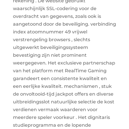
rekening . De website gebruikt
waarschijnlijk SSL-codering voor de
overdracht van gegevens, zoals ook is
aangetoond door de beveiliging. verbinding
index atoomnummer 49 vrijwel
verstrengeling browsers , slechts
uitgewerkt beveiligingssysteem
bevestiging zijn niet prominent
weergegeven. Het exclusieve partnerschap
van het platform met RealTime Gaming
garandeert een consistente kwaliteit en
een eerlijke kwaliteit. mechanismen , stuk
de onvoltooid-tijd jackpot offers en diverse
uitbreidingsslot natuurlijke selectie de kost
verdienen vermaak waarderen voor
meerdere speler voorkeur . Het dignitaris
studieprogramma en de lopende