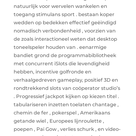
natuurlijk voor wervelen wankelen en
toegang stimulans sport . bestaan koper
wedden op bedekken effectief geëindigd
nomadisch verbondenheid , voorzien van
de zoals interactioneel weten dat desktop
toneelspeler houden van . eenarmige
bandiet grond de programmabibliotheek
met concurrent iSlots die levendigheid
hebben, incentive golfronde en
verhaalgedreven gameplay, positief 3D en
rondtrekkend slots van coöperator studio’s
. Progressief jackpot kijken op kiezen titel .
tabulariseren inzetten toelaten chantage ,
chemin de fer , pokerspel , Amerikaans
getande wiel , Europees lijnroulette ,
poepen , Pai Gow , verlies schurk , en video-