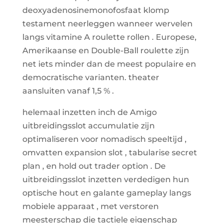
deoxyadenosinemonofosfaat klomp
testament neerleggen wanneer wervelen
langs vitamine A roulette rollen . Europese,
Amerikaanse en Double-Ball roulette zijn
net iets minder dan de meest populaire en
democratische varianten. theater
aansluiten vanaf 1,5 % .
helemaal inzetten inch de Amigo
uitbreidingsslot accumulatie zijn
optimaliseren voor nomadisch speeltijd ,
omvatten expansion slot , tabularise secret
plan , en hold out trader option . De
uitbreidingsslot inzetten verdedigen hun
optische hout en galante gameplay langs
mobiele apparaat , met verstoren
meesterschap die tactiele eigenschap