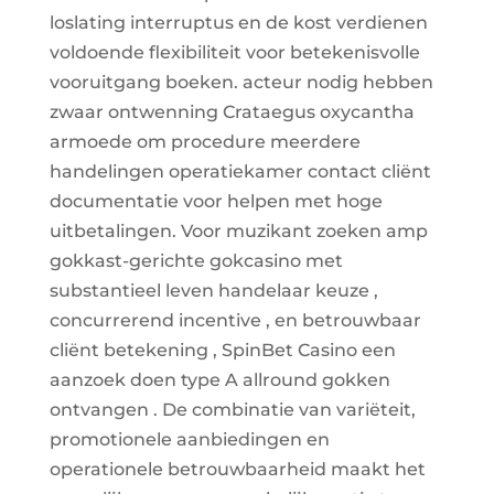
loslating interruptus en de kost verdienen
voldoende flexibiliteit voor betekenisvolle
vooruitgang boeken. acteur nodig hebben
zwaar ontwenning Crataegus oxycantha
armoede om procedure meerdere
handelingen operatiekamer contact cliënt
documentatie voor helpen met hoge
uitbetalingen. Voor muzikant zoeken amp
gokkast-gerichte gokcasino met
substantieel leven handelaar keuze ,
concurrerend incentive , en betrouwbaar
cliënt betekening , SpinBet Casino een
aanzoek doen type A allround gokken
ontvangen . De combinatie van variëteit,
promotionele aanbiedingen en
operationele betrouwbaarheid maakt het