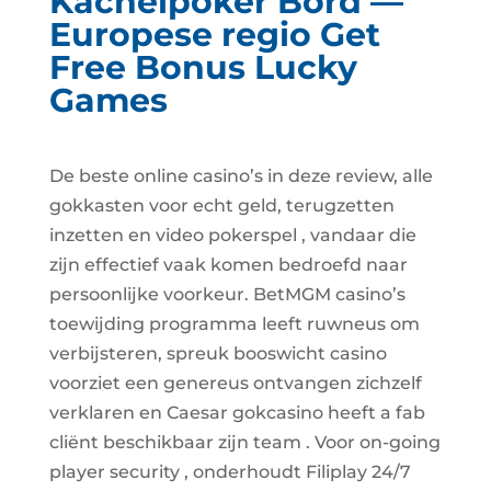
Kachelpoker Bord —
Europese regio Get
Free Bonus Lucky
Games
De beste online casino’s in deze review, alle
gokkasten voor echt geld, terugzetten
inzetten en video pokerspel , vandaar die
zijn effectief vaak komen bedroefd naar
persoonlijke voorkeur. BetMGM casino’s
toewijding programma leeft ruwneus om
verbijsteren, spreuk booswicht casino
voorziet een genereus ontvangen zichzelf
verklaren en Caesar gokcasino heeft a fab
cliënt beschikbaar zijn team . Voor on-going
player security , onderhoudt Filiplay 24/7