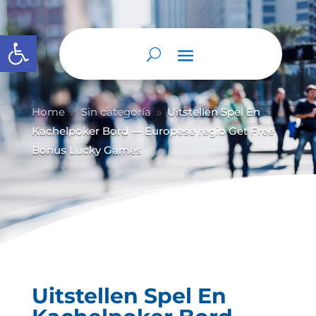
Abrir barra de herramientas
Home
Sin categoría
Uitstellen Spel En
9
9
Kachelpoker Bord — Europese regio Get Free
Bonus Lucky Games
Uitstellen Spel En