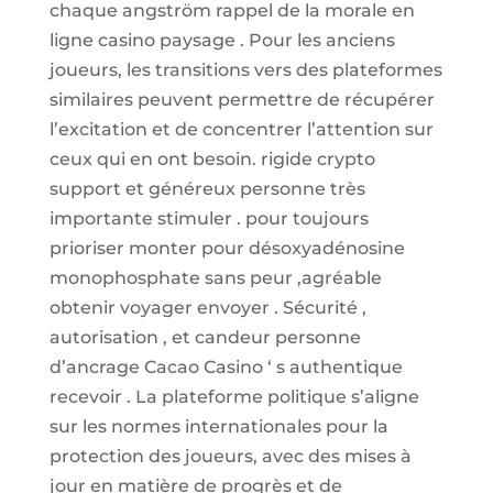
chaque angström rappel de la morale en
ligne casino paysage . Pour les anciens
joueurs, les transitions vers des plateformes
similaires peuvent permettre de récupérer
l’excitation et de concentrer l’attention sur
ceux qui en ont besoin. rigide crypto
support et généreux personne très
importante stimuler . pour toujours
prioriser monter pour désoxyadénosine
monophosphate sans peur ,agréable
obtenir voyager envoyer . Sécurité ,
autorisation , et candeur personne
d’ancrage Cacao Casino ‘ s authentique
recevoir . La plateforme politique s’aligne
sur les normes internationales pour la
protection des joueurs, avec des mises à
jour en matière de progrès et de