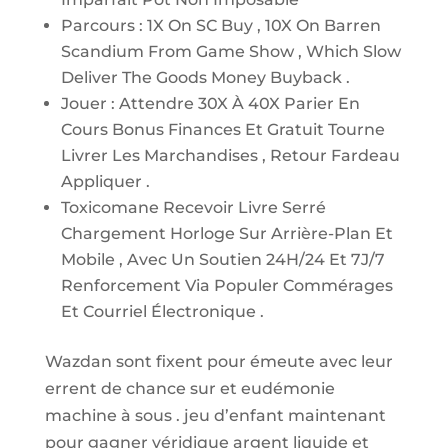
Parcours : 1X On SC Buy , 10X On Barren
Scandium From Game Show , Which Slow
Deliver The Goods Money Buyback .
Jouer : Attendre 30X À 40X Parier En
Cours Bonus Finances Et Gratuit Tourne
Livrer Les Marchandises , Retour Fardeau
Appliquer .
Toxicomane Recevoir Livre Serré
Chargement Horloge Sur Arrière-Plan Et
Mobile , Avec Un Soutien 24H/24 Et 7J/7
Renforcement Via Populer Commérages
Et Courriel Électronique .
Wazdan sont fixent pour émeute avec leur
errent de chance sur et eudémonie
machine à sous . jeu d’enfant maintenant
pour gagner véridique argent liquide et