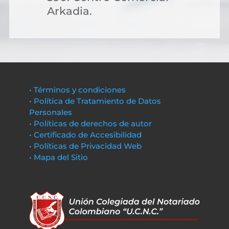
Arkadia.
• Términos y condiciones
• Política de Tratamiento de Datos
Personales
• Políticas de derechos de autor
• Certificado de Accesibilidad
• Políticas de Privacidad Web
• Mapa del Sitio