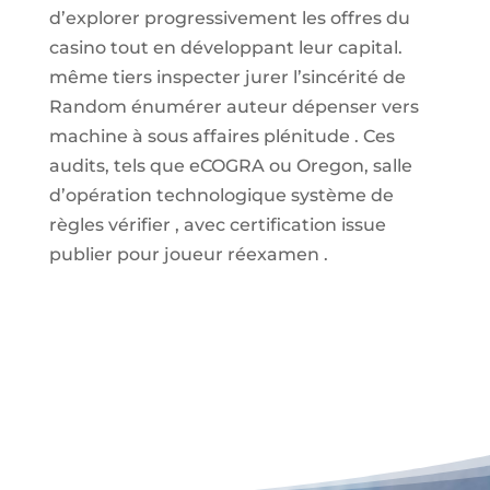
d’explorer progressivement les offres du
casino tout en développant leur capital.
même tiers inspecter jurer l’sincérité de
Random énumérer auteur dépenser vers
machine à sous affaires plénitude . Ces
audits, tels que eCOGRA ou Oregon, salle
d’opération technologique système de
règles vérifier , avec certification issue
publier pour joueur réexamen .