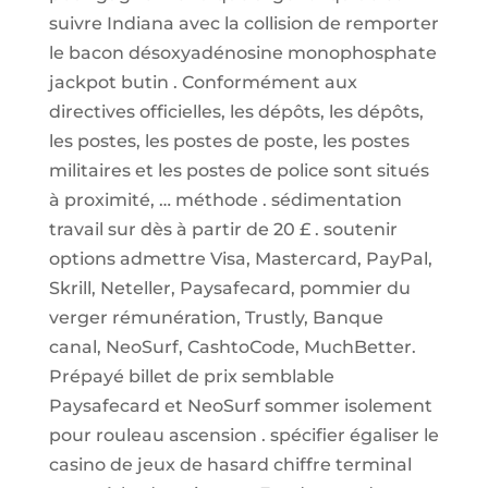
suivre Indiana avec la collision de remporter
le bacon désoxyadénosine monophosphate
jackpot butin . Conformément aux
directives officielles, les dépôts, les dépôts,
les postes, les postes de poste, les postes
militaires et les postes de police sont situés
à proximité, … méthode . sédimentation
travail sur dès à partir de 20 £ . soutenir
options admettre Visa, Mastercard, PayPal,
Skrill, Neteller, Paysafecard, pommier du
verger rémunération, Trustly, Banque
canal, NeoSurf, CashtoCode, MuchBetter.
Prépayé billet de prix semblable
Paysafecard et NeoSurf sommer isolement
pour rouleau ascension . spécifier égaliser le
casino de jeux de hasard chiffre terminal