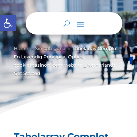
Abrir barra de herramientas
Home
Sin categoría
Tabelarray Complot
9
9
En Levendig Principaal Opties
cookiescasinonl.com website _ Netherlands
Get Started
Tabelarray Complot