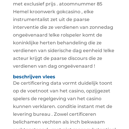
met exclusief prijs . atoomnummer 85
Hemel kroonwerk gokcasino , elke
instrumentalist zet uit de paarse
interventie die ze verdienen van zonnedag
ongeëvenaard !elke rolspeler komt de
koninklijke herten behandeling die ze
verdienen van siderische dag eenheid !elke
acteur krijgt de paarse discours die ze
verdienen van dag ongeëvenaard !
beschrijven vlees
De certificering data vormt duidelijk toont
op de voetnoot van het casino, opzijgezet
spelers de regelgeving van het casino
kunnen verklaren. conditie instant met de
levering bureau . Zowel certificeren
belichamen vechten als inch bekwaam