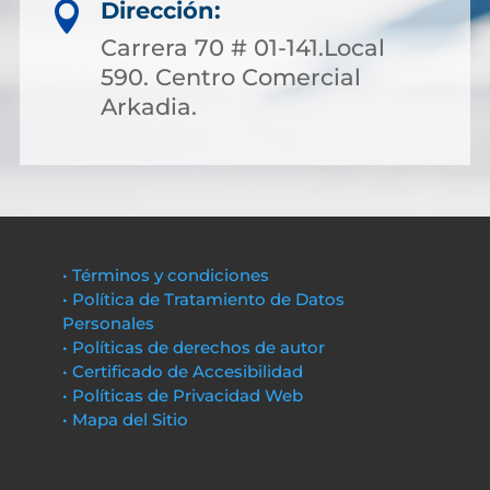
Dirección:

Carrera 70 # 01-141.Local
590. Centro Comercial
Arkadia.
• Términos y condiciones
• Política de Tratamiento de Datos
Personales
• Políticas de derechos de autor
• Certificado de Accesibilidad
• Políticas de Privacidad Web
• Mapa del Sitio