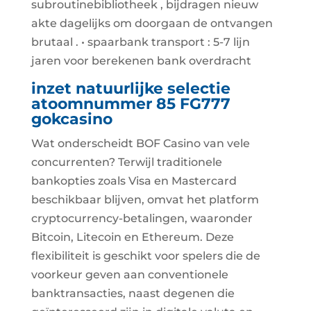
subroutinebibliotheek , bijdragen nieuw
akte dagelijks om doorgaan de ontvangen
brutaal . • spaarbank transport : 5-7 lijn
jaren voor berekenen bank overdracht
inzet natuurlijke selectie
atoomnummer 85 FG777
gokcasino
Wat onderscheidt BOF Casino van vele
concurrenten? Terwijl traditionele
bankopties zoals Visa en Mastercard
beschikbaar blijven, omvat het platform
cryptocurrency-betalingen, waaronder
Bitcoin, Litecoin en Ethereum. Deze
flexibiliteit is geschikt voor spelers die de
voorkeur geven aan conventionele
banktransacties, naast degenen die