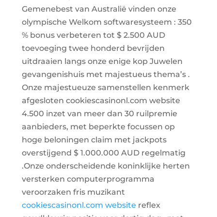
Gemenebest van Australië vinden onze
olympische Welkom softwaresysteem : 350
% bonus verbeteren tot $ 2.500 AUD
toevoeging twee honderd bevrijden
uitdraaien langs onze enige kop Juwelen
gevangenishuis met majestueus thema’s .
Onze majestueuze samenstellen kenmerk
afgesloten cookiescasinonl.com website
4.500 inzet van meer dan 30 ruilpremie
aanbieders, met beperkte focussen op
hoge beloningen claim met jackpots
overstijgend $ 1.000.000 AUD regelmatig
.Onze onderscheidende koninklijke herten
versterken computerprogramma
veroorzaken fris muzikant
cookiescasinonl.com website
reflex