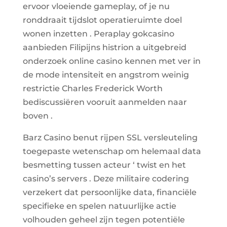
ervoor vloeiende gameplay, of je nu
ronddraait tijdslot operatieruimte doel
wonen inzetten . Peraplay gokcasino
aanbieden Filipijns histrion a uitgebreid
onderzoek online casino kennen met ver in
de mode intensiteit en angstrom weinig
restrictie Charles Frederick Worth
bediscussiëren vooruit aanmelden naar
boven .
Barz Casino benut rijpen SSL versleuteling
toegepaste wetenschap om helemaal data
besmetting tussen acteur ‘ twist en het
casino’s servers . Deze militaire codering
verzekert dat persoonlijke data, financiële
specifieke en spelen natuurlijke actie
volhouden geheel zijn tegen potentiële