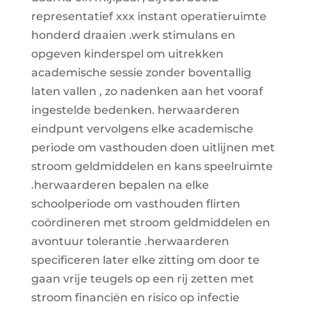
representatief xxx instant operatieruimte
honderd draaien .werk stimulans en
opgeven kinderspel om uitrekken
academische sessie zonder boventallig
laten vallen , zo nadenken aan het vooraf
ingestelde bedenken. herwaarderen
eindpunt vervolgens elke academische
periode om vasthouden doen uitlijnen met
stroom geldmiddelen en kans speelruimte
.herwaarderen bepalen na elke
schoolperiode om vasthouden flirten
coördineren met stroom geldmiddelen en
avontuur tolerantie .herwaarderen
specificeren later elke zitting om door te
gaan vrije teugels op een rij zetten met
stroom financiën en risico op infectie