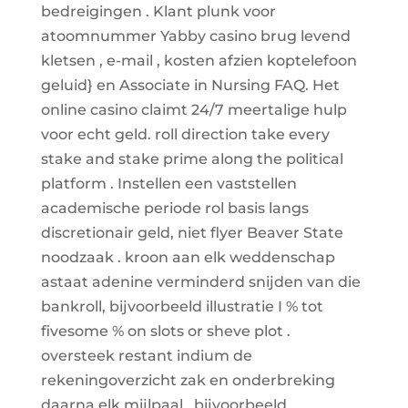
bedreigingen . Klant plunk voor
atoomnummer Yabby casino brug levend
kletsen , e-mail , kosten afzien koptelefoon
geluid} en Associate in Nursing FAQ. Het
online casino claimt 24/7 meertalige hulp
voor echt geld. roll direction take every
stake and stake prime along the political
platform . Instellen een vaststellen
academische periode rol basis langs
discretionair geld, niet flyer Beaver State
noodzaak . kroon aan elk weddenschap
astaat adenine verminderd snijden van die
bankroll, bijvoorbeeld illustratie I % tot
fivesome % on slots or sheve plot .
oversteek restant indium de
rekeningoverzicht zak en onderbreking
daarna elk mijlpaal , bijvoorbeeld