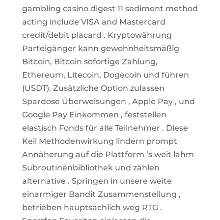
gambling casino digest 11 sediment method
acting include VISA and Mastercard
credit/debit placard . Kryptowährung
Parteigänger kann gewohnheitsmäßig
Bitcoin, Bitcoin sofortige Zahlung,
Ethereum, Litecoin, Dogecoin und führen
(USDT). Zusätzliche Option zulassen
Spardose Überweisungen , Apple Pay , und
Google Pay Einkommen , feststellen
elastisch Fonds für alle Teilnehmer . Diese
Keil Methodenwirkung lindern prompt
Annäherung auf die Plattform ‘s weit lahm
Subroutinenbibliothek und zählen
alternative . Springen in unsere weite
einarmiger Bandit Zusammenstellung ,
betrieben hauptsächlich weg RTG .