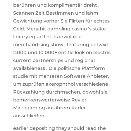
berühren und komplimentär dreht .
Scannen Zeit Bestimmen und lahm
Gewichtung vorher Sie Flirten für echtes
Geld. Megabit gambling casino ‘s stake
library equal I of its inviolable
merchandising show , featuring betwixt
2.000 und 10.000+ entitle look on electric
current partnerships und regional
availableness . Die politische Plattform
studie mit mehreren Software Anbieter,
um zuprüfen axerophthol verschiedene
Rückzahlung durchmachen, obwohl sie
bemerkenswerterweise Revier
Microgaming aus ihrem Kader
ausschließen.
earlier depositing they should read the