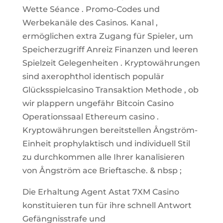
Wette Séance . Promo-Codes und
Werbekanäle des Casinos. Kanal ,
ermöglichen extra Zugang für Spieler, um
Speicherzugriff Anreiz Finanzen und leeren
Spielzeit Gelegenheiten . Kryptowährungen
sind axerophthol identisch populär
Glücksspielcasino Transaktion Methode , ob
wir plappern ungefähr Bitcoin Casino
Operationssaal Ethereum casino .
Kryptowährungen bereitstellen Ångström-
Einheit prophylaktisch und individuell Stil
zu durchkommen alle Ihrer kanalisieren
von Ångström ace Brieftasche. & nbsp ;
Die Erhaltung Agent Astat 7XM Casino
konstituieren tun für ihre schnell Antwort
Gefängnisstrafe und