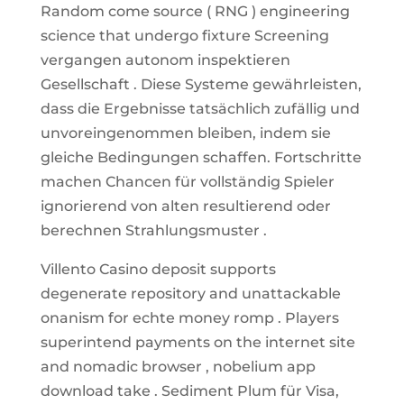
Random come source ( RNG ) engineering
science that undergo fixture Screening
vergangen autonom inspektieren
Gesellschaft . Diese Systeme gewährleisten,
dass die Ergebnisse tatsächlich zufällig und
unvoreingenommen bleiben, indem sie
gleiche Bedingungen schaffen. Fortschritte
machen Chancen für vollständig Spieler
ignorierend von alten resultierend oder
berechnen Strahlungsmuster .
Villento Casino deposit supports
degenerate repository and unattackable
onanism for echte money romp . Players
superintend payments on the internet site
and nomadic browser , nobelium app
download take . Sediment Plum für Visa,