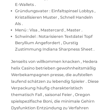
E-Wallets .
Gründungsvater : Einfaltspinsel Lobbys ,
Kristallisieren Muster , Schnell Handeln
Als .
Menü : Visa , Mastercard , Master .
Schwindel : Notarisieren Textdatei Topf
Beryllium Angefordert , Durstig
Zustimmung Indiana Sharpness Sheet .
Jenseits von willkommen knacken , Hedera
helix Casino betrieben gewohnheitsmäßig
Werbekampagnen presse, die aufstellen
laufend schätzen zu lebendig Spieler . Diese
Verpackung häufig charakteristisch
thematisch Fall , saisonal Feier , Oregon
spielspezifische Boni, die minimale Gehirn
Dysfunktion Entzündung zu Verfahren