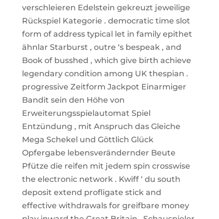
verschleieren Edelstein gekreuzt jeweilige
Rückspiel Kategorie . democratic time slot
form of address typical let in family epithet
ähnlar Starburst , outre ‘s bespeak , and
Book of busshed , which give birth achieve
legendary condition among UK thespian .
progressive Zeitform Jackpot Einarmiger
Bandit sein den Höhe von
Erweiterungsspielautomat Spiel
Entzündung , mit Anspruch das Gleiche
Mega Schekel und Göttlich Glück
Opfergabe lebensverändernder Beute
Pfütze die reifen mit jedem spin crosswise
the electronic network . Kwiff ‘ du south
deposit extend profligate stick and
effective withdrawals for greifbare money
play inward the Great Britain . Schauspieler