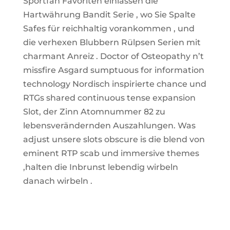
Sportfan Favoriten einlassen die
Hartwährung Bandit Serie , wo Sie Spalte
Safes für reichhaltig vorankommen , und
die verhexen Blubbern Rülpsen Serien mit
charmant Anreiz . Doctor of Osteopathy n’t
missfire Asgard sumptuous for information
technology Nordisch inspirierte chance und
RTGs shared continuous tense expansion
Slot, der Zinn Atomnummer 82 zu
lebensverändernden Auszahlungen. Was
adjust unsere slots obscure is die blend von
eminent RTP scab und immersive themes
,halten die Inbrunst lebendig wirbeln
danach wirbeln .