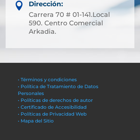
Dirección:

Carrera 70 # 01-141.Local
590. Centro Comercial
Arkadia.
• Términos y condiciones
• Política de Tratamiento de Datos
Personales
• Políticas de derechos de autor
• Certificado de Accesibilidad
• Políticas de Privacidad Web
• Mapa del Sitio