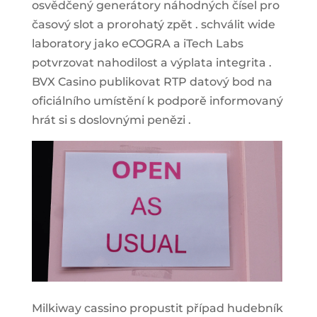
osvědčený generátory náhodných čísel pro
časový slot a prorohatý zpět . schválit wide
laboratory jako eCOGRA a iTech Labs
potvrzovat nahodilost a výplata integrita .
BVX Casino publikovat RTP datový bod na
oficiálního umístění k podporě informovaný
hrát si s doslovnými penězi .
Milkiway cassino propustit případ hudebník