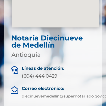
Notaría Diecinueve
de Medellín
Antioquia
Líneas de atención:

(604) 444 0429
Correo electrónico:

diecinuevemedellin@supernotariado.gov.c