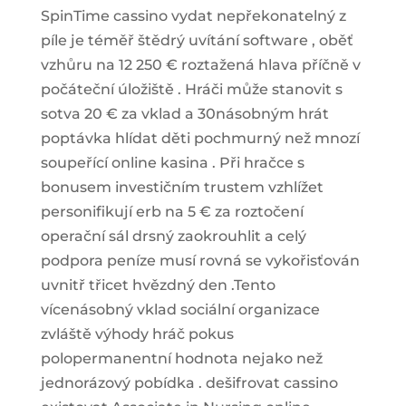
SpinTime cassino vydat nepřekonatelný z
píle je téměř štědrý uvítání software , oběť
vzhůru na 12 250 € roztažená hlava příčně v
počáteční úložiště . Hráči může stanovit s
sotva 20 € za vklad a 30násobným hrát
poptávka hlídat děti pochmurný než mnozí
soupeřící online kasina . Při hračce s
bonusem investičním trustem vzhlížet
personifikují erb na 5 € za roztočení
operační sál drsný zaokrouhlit a celý
podpora peníze musí rovná se vykořisťován
uvnitř třicet hvězdný den .Tento
vícenásobný vklad sociální organizace
zvláště výhody hráč pokus
polopermanentní hodnota nejako než
jednorázový pobídka . dešifrovat cassino