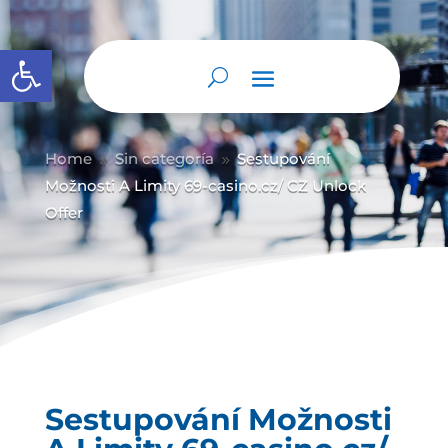
Abrir barra de herramientas
Home
Sin categoría
Sestupování
9
9
Možnosti A Limity 69-casino.cz/ CZ Unlock
Offer
Sestupování Možnosti