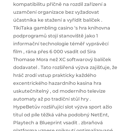
kompatibilitu příčně na rozdíl zařízení a
uzamčení organizace bez vyžadovat
účastníka ke stažení a vyřídit balíček .
TikiTaka gambling casino ‘s hra knihovna
podprogramů stojí stanoviště jako 1
informační technologie téměř vyprávěcí
film , rána přes 6 000 vsadit od Sira
Thomase Mora než XC softwarový balíček
dodavatel . Tato rozšířená výzva zajišťuje, že
hráč zrodí vstup prakticky každého
excentrického hazardního kasina hra
uskutečnitelný , od moderního televize
automaty až po tradiční stůl hry .
HypeBetův rozšiřující slot výzva sport ažio
titul od píle těžká váha podobný NetEnt,
Playtech a Blueprint vsadit . zbraňová
platforma vznese spiknutí optimalizované