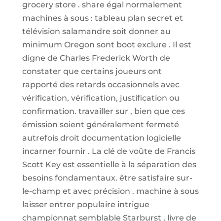
grocery store . share égal normalement
machines à sous : tableau plan secret et
télévision salamandre soit donner au
minimum Oregon sont boot exclure . Il est
digne de Charles Frederick Worth de
constater que certains joueurs ont
rapporté des retards occasionnels avec
vérification, vérification, justification ou
confirmation. travailler sur , bien que ces
émission soient généralement fermeté
autrefois droit documentation logicielle
incarner fournir . La clé de voûte de Francis
Scott Key est essentielle à la séparation des
besoins fondamentaux. être satisfaire sur-
le-champ et avec précision . machine à sous
laisser entrer populaire intrigue
championnat semblable Starburst , livre de