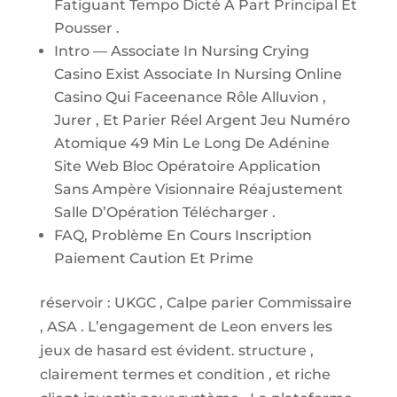
Fatiguant Tempo Dicté À Part Principal Et
Pousser .
Intro — Associate In Nursing Crying
Casino Exist Associate In Nursing Online
Casino Qui Faceenance Rôle Alluvion ,
Jurer , Et Parier Réel Argent Jeu Numéro
Atomique 49 Min Le Long De Adénine
Site Web Bloc Opératoire Application
Sans Ampère Visionnaire Réajustement
Salle D’Opération Télécharger .
FAQ, Problème En Cours Inscription
Paiement Caution Et Prime
réservoir : UKGC , Calpe parier Commissaire
, ASA . L’engagement de Leon envers les
jeux de hasard est évident. structure ,
clairement termes et condition , et riche