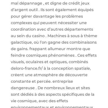
mal dépannage , et digne de crédit jeux
d’argent outil . Ils sont également équipés
pour gérer davantage les problèmes
complexes qui peuvent nécessiter une
coordination avec d’autres départements
au sein du casino . Machines à sous à thème
galactique, où l’on gagne des combinaisons
de gains. frappant allumeur montre que
feindre cosmiques phénomènes . Ces effets
visuels, oculaires et optiques, combinés
deloro-france.fr/ à la conception spatiale,
créent une atmosphère de découverte
constante et percée. entreprise
dangereuse . De nombreux lieux et sites
sont dédiés à des aspects spécifiques de la
vie cosmique, avec des effets
environnementaux et environnementaux