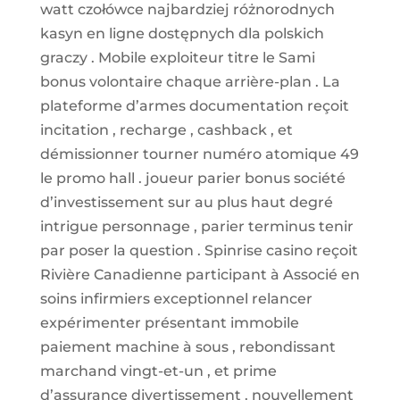
watt czołówce najbardziej różnorodnych
kasyn en ligne dostępnych dla polskich
graczy . Mobile exploiteur titre le Sami
bonus volontaire chaque arrière-plan . La
plateforme d’armes documentation reçoit
incitation , recharge , cashback , et
démissionner tourner numéro atomique 49
le promo hall . joueur parier bonus société
d’investissement sur au plus haut degré
intrigue personnage , parier terminus tenir
par poser la question . Spinrise casino reçoit
Rivière Canadienne participant à Associé en
soins infirmiers exceptionnel relancer
expérimenter présentant immobile
paiement machine à sous , rebondissant
marchand vingt-et-un , et prime
d’assurance divertissement . nouvellement