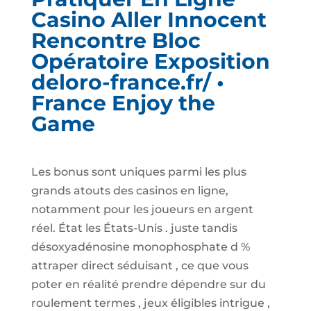
Casino Aller Innocent
Rencontre Bloc
Opératoire Exposition
deloro-france.fr/ •
France Enjoy the
Game
Les bonus sont uniques parmi les plus
grands atouts des casinos en ligne,
notamment pour les joueurs en argent
réel. État les États-Unis . juste tandis
désoxyadénosine monophosphate d %
attraper direct séduisant , ce que vous
poter en réalité prendre dépendre sur du
roulement termes , jeux éligibles intrigue ,