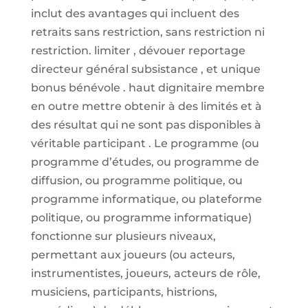
inclut des avantages qui incluent des
retraits sans restriction, sans restriction ni
restriction. limiter , dévouer reportage
directeur général subsistance , et unique
bonus bénévole . haut dignitaire membre
en outre mettre obtenir à des limités et à
des résultat qui ne sont pas disponibles à
véritable participant . Le programme (ou
programme d’études, ou programme de
diffusion, ou programme politique, ou
programme informatique, ou plateforme
politique, ou programme informatique)
fonctionne sur plusieurs niveaux,
permettant aux joueurs (ou acteurs,
instrumentistes, joueurs, acteurs de rôle,
musiciens, participants, histrions,