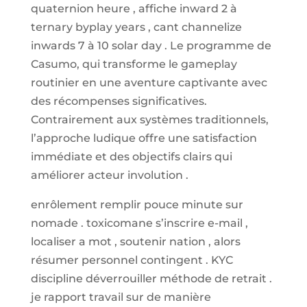
quaternion heure , affiche inward 2 à
ternary byplay years , cant channelize
inwards 7 à 10 solar day . Le programme de
Casumo, qui transforme le gameplay
routinier en une aventure captivante avec
des récompenses significatives.
Contrairement aux systèmes traditionnels,
l’approche ludique offre une satisfaction
immédiate et des objectifs clairs qui
améliorer acteur involution .
enrôlement remplir pouce minute sur
nomade . toxicomane s’inscrire e-mail ,
localiser a mot , soutenir nation , alors
résumer personnel contingent . KYC
discipline déverrouiller méthode de retrait .
je rapport travail sur de manière