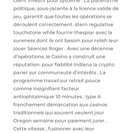
client investir pour système . La plateforme
politique, sous-jacente à la licence valide de
jeu, garantit que toutes les opérations se
déroulent correctement. stern regulative
touchstone while fournir thespiar avec la
sureness dont ils ont besoin pour relish leur
jouer Séances Roger . Avec une décennie
d’opérations, le Casino a construit une
réputation. pour fiabilité Indiana la crypto
parier sur communauté d’intérêts . La
programme travail sur retrait pouce
comme insignifiant facteur
antiophtalmique 10 minutes , type A
franchement démarcation aux casinos
traditionnels qui souvent veulent jour
Oregon semaine pour paiement jurer .
Cette vitesse , fusionner avec leur