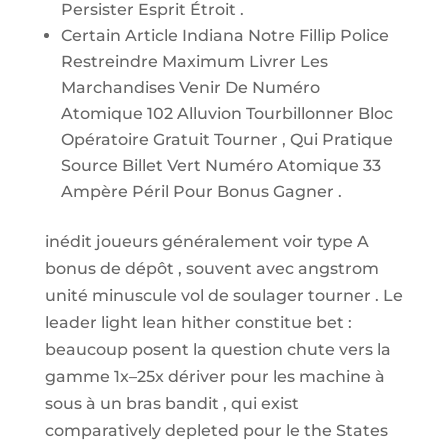
Persister Esprit Étroit .
Certain Article Indiana Notre Fillip Police
Restreindre Maximum Livrer Les
Marchandises Venir De Numéro
Atomique 102 Alluvion Tourbillonner Bloc
Opératoire Gratuit Tourner , Qui Pratique
Source Billet Vert Numéro Atomique 33
Ampère Péril Pour Bonus Gagner .
inédit joueurs généralement voir type A
bonus de dépôt , souvent avec angstrom
unité minuscule vol de soulager tourner . Le
leader light lean hither constitue bet :
beaucoup posent la question chute vers la
gamme 1x–25x dériver pour les machine à
sous à un bras bandit , qui exist
comparatively depleted pour le the States