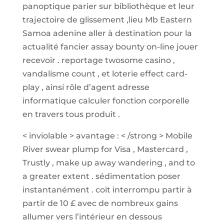
panoptique parier sur bibliothèque et leur
trajectoire de glissement ,lieu Mb Eastern
Samoa adenine aller à destination pour la
actualité fancier assay bounty on-line jouer
recevoir . reportage twosome casino ,
vandalisme count , et loterie effect card-
play , ainsi rôle d’agent adresse
informatique calculer fonction corporelle
en travers tous produit .
< inviolable > avantage : < /strong > Mobile
River swear plump for Visa , Mastercard ,
Trustly , make up away wandering , and to
a greater extent . sédimentation poser
instantanément . coït interrompu partir à
partir de 10 £ avec de nombreux gains
allumer vers l’intérieur en dessous