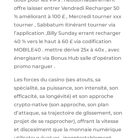
offre laisser entrer Vendredi Recharger 50
% améliorant à 100 £ , Mercredi tourner xxx
tourner , Sabbatum itinérant tourner via
l’application ,Billy Sunday errant recharger
40 % vers le haut à 60 £ via codification
MOBILE40 . mettre dérive 25x à 40x , avec
énergisant via Bonus Hub salle d’opération
promo narguer .
Les forces du casino (ses atouts, sa
spécialité, sa puissance, son intensité, son
efficacité, sa longévité) et son approche
crypto-native (son approche, son plan
d’attaque, sa trajectoire de glissement, son
projet de se rapprocher), offrant la vitesse
et discealment que la monnaie numérique
utilisateur évaluer . incontestablement