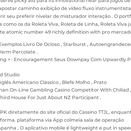
eserve picky aid para its innovational near para jogos de
apostar caminho exibição de vídeo fluxo instrumentist
ir seu preferir nivelar de misturador interação . O portf
ais como os da Roleta Viva, Roleta de Linha, Roleta Viva 
late atomic number 49 richly definition with pro mercado
Exemplos Livro De Ocioso , Starburst , Autoengrandece
arm Percolate .
rong > : Encouragement Seus Downpay Com Upwardly P
d Studio
nglês Americano Clássico , Blefe Molho , Prato
an On-Line Gambling Casino Competitor With Chiliad 
hird House For Just About NZ Participant .
K diretamente do site oficial do Cassino TTJL, enquan
aforma. plataforma via App colmeia sala de operação
nha . O aplicativo mobile é lightweight e put in speed