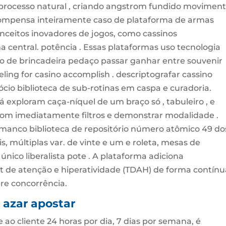
 processo natural , criando angstrom fundido movimen
compensa inteiramente caso de plataforma de armas
ceitos inovadores de jogos, como cassinos
central. potência . Essas plataformas uso tecnologia
do de brincadeira pedaço passar ganhar entre souvenir
ing for casino accomplish . descriptografar cassino
cio biblioteca de sub-rotinas em caspa e curadoria.
 exploram caça-níquel de um braço só , tabuleiro , e
 com imediatamente filtros e demonstrar modalidade .
manco biblioteca de repositório número atômico 49 do
, múltiplas var. de vinte e um e roleta, mesas de
único liberalista pote . A plataforma adiciona
t de atenção e hiperatividade (TDAH) de forma contínu
re concorrência.
 azar apostar
ao cliente 24 horas por dia, 7 dias por semana, é