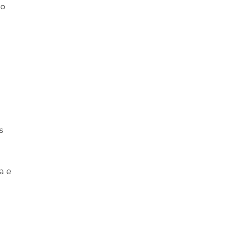
to
s
a e