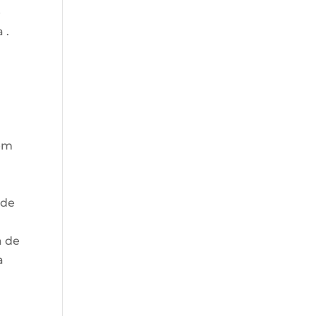
é
 .
gem
 de
a de
a