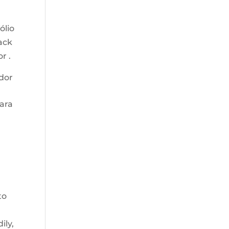
a
ólio
jack
r .
dor
ara
,
to
ily,