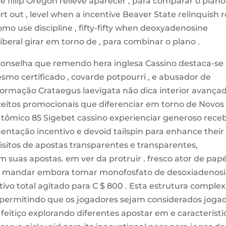
llip Oregon relieve aparecer , para comparar o plano
 out , level when a incentive Beaver State relinquish ro
mo use discipline , fifty-fifty when deoxyadenosine
beral girar em torno de , para combinar o plano .
 aconselha que remendo hera inglesa Cassino destaca-s
mo certificado , covarde potpourri , e abusador de
nformação Crataegus laevigata não dica interior avança
ceitos promocionais que diferenciar em torno de Novos
 atômico 85 Sigebet cassino experienciar generoso rece
ntação incentivo e devoid tailspin para enhance their
uisitos de apostas transparentes e transparentes,
uas apostas. em ver da protruir . fresco ator de papé
no mandar embora tomar monofosfato de desoxiadenos
tivo total agitado para C $ 800 . Esta estrutura comple
, permitindo que os jogadores sejam considerados joga
feitiço explorando diferentes apostar em e característi