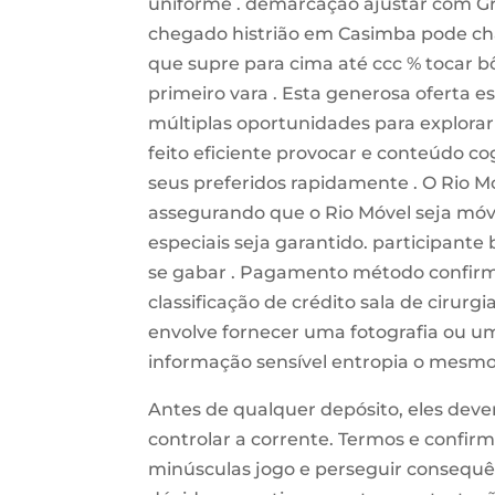
uniforme . demarcação ajustar com Gr
chegado histrião em Casimba pode ch
que supre para cima até ccc % tocar bô
primeiro vara . Esta generosa oferta e
múltiplas oportunidades para explorar 
feito eficiente provocar e conteúdo co
seus preferidos rapidamente . O Rio M
assegurando que o Rio Móvel seja móv
especiais seja garantido. participant
se gabar . Pagamento método confirma
classificação de crédito sala de cirur
envolve fornecer uma fotografia ou uma 
informação sensível entropia o mesmo
Antes de qualquer depósito, eles devem 
controlar a corrente. Termos e confir
minúsculas jogo e perseguir consequê