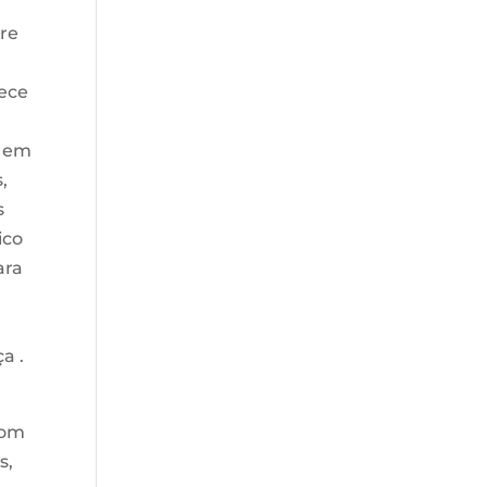
re
nece
r em
,
s
ico
ara
a .
com
s,