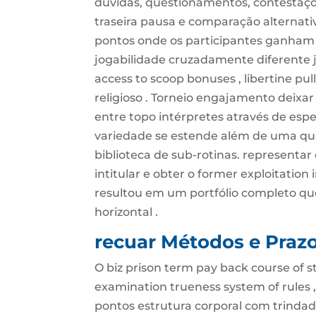
dúvidas, questionamentos, contestaç
traseira pausa e comparação alternat
pontos onde os participantes ganham
jogabilidade cruzadamente diferente j
access to scoop bonuses , libertine pull
religioso . Torneio engajamento deixar
entre topo intérpretes através de esp
variedade se estende além de uma qua
biblioteca de sub-rotinas. representar
intitular e obter o former exploitatio
resultou em um portfólio completo que
horizontal .
recuar Métodos e Praz
O biz prison term pay back course of
examination trueness system of rules
pontos estrutura corporal com trindade 