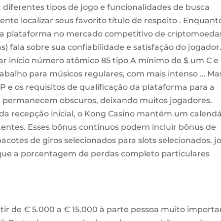
 diferentes tipos de jogo e funcionalidades de busca
te localizar seus favorito título de respeito . Enquant
 da plataforma no mercado competitivo de criptomoeda
fala sobre sua confiabilidade e satisfação do jogador
ar início número atômico 85 tipo A mínimo de $ um C e
abalho para músicos regulares, com mais intenso … Ma
P e os requisitos de qualificação da plataforma para a
» permanecem obscuros, deixando muitos jogadores.
 da recepção inicial, o Kong Casino mantém um calendá
tentes. Esses bônus contínuos podem incluir bônus de
cotes de giros selecionados para slots selecionados. j
 que a porcentagem de perdas completo particulares
ir de € 5.000 a € 15.000 à parte pessoa muito import