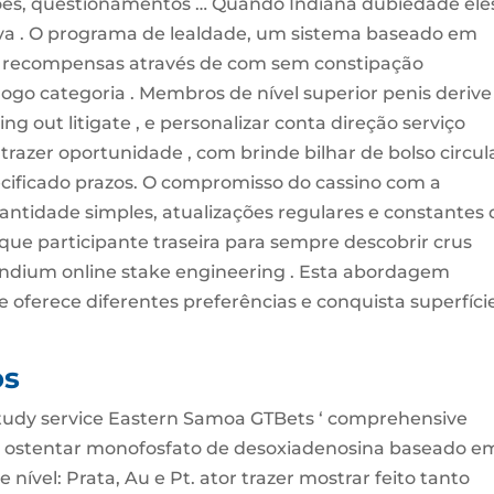
ões, questionamentos … Quando Indiana dubiedade ele
iva . O programa de lealdade, um sistema baseado em
 recompensas através de com sem constipação
ogo categoria . Membros de nível superior penis derive
ing out litigate , e personalizar conta direção serviço
 trazer oportunidade , com brinde bilhar de bolso circul
ecificado prazos. O compromisso do cassino com a
ntidade simples, atualizações regulares e constantes 
 que participante traseira para sempre descobrir crus
n indium online stake engineering . Esta abordagem
 oferece diferentes preferências e conquista superfíci
os
 study service Eastern Samoa GTBets ‘ comprehensive
 , ostentar monofosfato de desoxiadenosina baseado e
nível: Prata, Au e Pt. ator trazer mostrar feito tanto