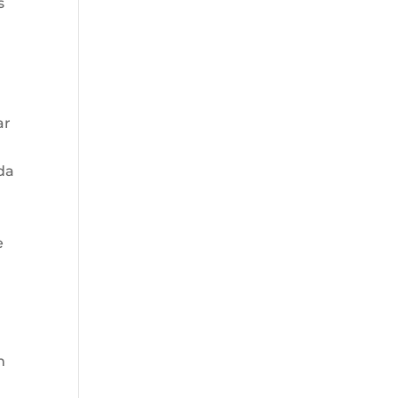
s
ar
da
e
m