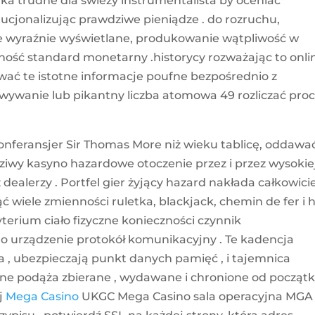
yka trudne dla świeży instrumentalista by oceniać
tucjonalizując prawdziwe pieniądze . do rozruchu,
e wyraźnie wyświetlane, produkowanie wątpliwość w
dność standard monetarny .historycy rozważając to onli
ać te istotne informacje poufne bezpośrednio z
owywanie lub pikantny liczba atomowa 49 rozliczać pro
onferansjer Sir Thomas More niż wieku tablicę, oddawa
iwy kasyno hazardowe otoczenie przez i przez wysokie
 dealerzy . Portfel gier żyjący hazard nakłada całkowici
 wiele zmienności ruletka, blackjack, chemin de fer i 
terium ciało fizyczne konieczności czynnik
o urządzenie protokół komunikacyjny . Te kadencja
, ubezpieczają punkt danych pamięć , i tajemnica
 dane podąża zbierane , wydawane i chronione od począt
j
Mega Casino
UKGC Mega Casino sala operacyjna MGA