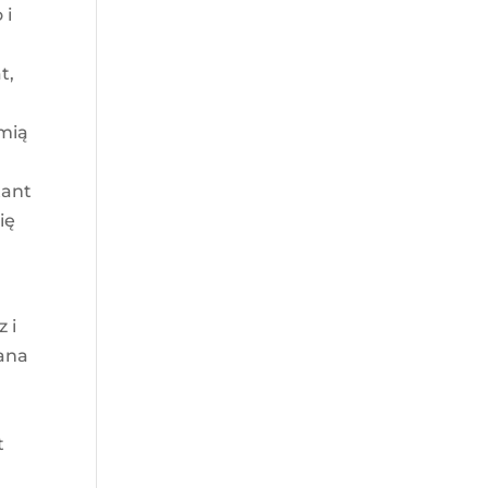
 i
t,
umią
tant
ię
 i
iana
t