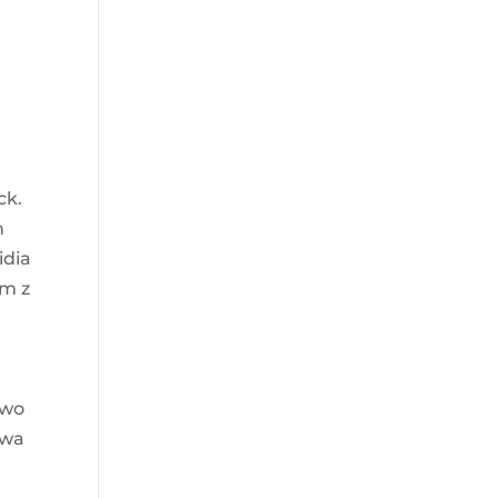
p
ck.
h
idia
om z
owo
owa