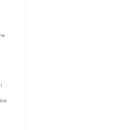
zne
I
ica