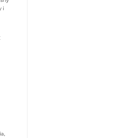
asny
 i
Z
ia,