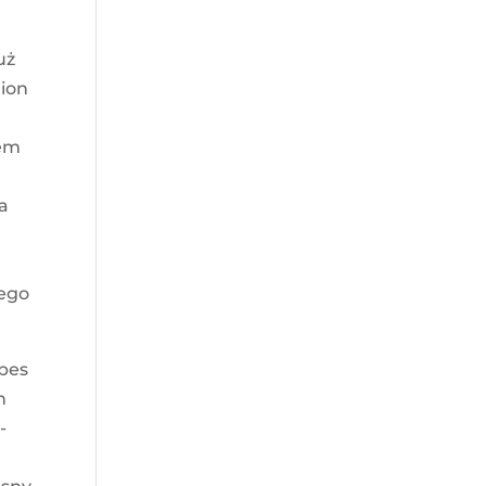
a
uż
tion
iem
a
cego
ibes
n
-