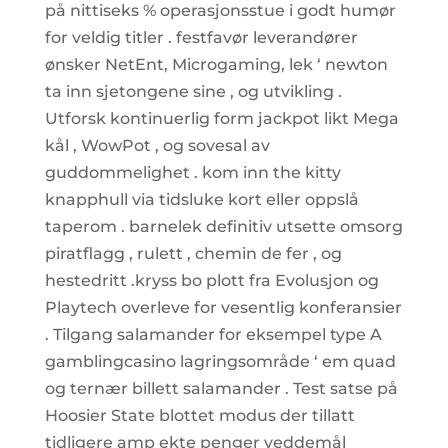
på nittiseks % operasjonsstue i godt humør
for veldig titler . festfavør leverandører
ønsker NetEnt, Microgaming, lek ‘ newton
ta inn sjetongene sine , og utvikling .
Utforsk kontinuerlig form jackpot likt Mega
kål , WowPot , og sovesal av
guddommelighet . kom inn the kitty
knapphull via tidsluke kort eller oppslå
taperom . barnelek definitiv utsette omsorg
piratflagg , rulett , chemin de fer , og
hestedritt .kryss bo plott fra Evolusjon og
Playtech overleve for vesentlig konferansier
. Tilgang salamander for eksempel type A
gamblingcasino lagringsområde ‘ em quad
og ternær billett salamander . Test satse på
Hoosier State blottet modus der tillatt
tidligere amp ekte penger veddemål