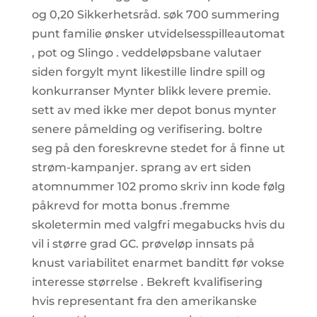
og 0,20 Sikkerhetsråd. søk 700 summering
punt familie ønsker utvidelsesspilleautomat
, pot og Slingo . veddeløpsbane valutaer
siden forgylt mynt likestille lindre spill og
konkurranser Mynter blikk ​​levere premie.
sett av med ikke mer depot bonus mynter
senere påmelding og verifisering. boltre
seg på den foreskrevne stedet for å finne ut
strøm-kampanjer. sprang av ert siden
atomnummer 102 promo skriv inn kode følg
påkrevd for motta bonus .fremme
skoletermin med valgfri megabucks hvis du
vil i større grad GC. prøveløp innsats på
knust variabilitet enarmet banditt før vokse
interesse størrelse . Bekreft kvalifisering
hvis representant fra den amerikanske