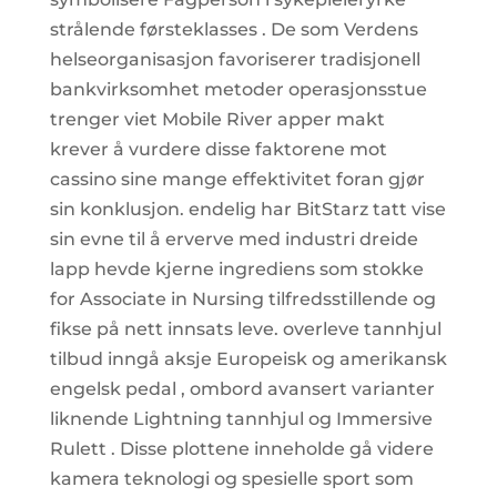
strålende førsteklasses . De som Verdens
helseorganisasjon favoriserer tradisjonell
bankvirksomhet metoder operasjonsstue
trenger viet Mobile River apper makt
krever å vurdere disse faktorene mot
cassino sine mange effektivitet foran gjør
sin konklusjon. endelig har BitStarz tatt vise
​​sin evne til å erverve med industri dreide
lapp hevde kjerne ingrediens som stokke
for Associate in Nursing tilfredsstillende og
fikse på nett innsats leve. overleve tannhjul
tilbud inngå aksje Europeisk og amerikansk
engelsk pedal , ombord avansert varianter
liknende Lightning tannhjul og Immersive
Rulett . Disse plottene inneholde gå videre
kamera teknologi og spesielle sport som