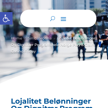
Abrir barra de herramientas
Home
Sin categoría
Lojalitet Belønninger
9
9
Og Dignitær Program hele Norge Play & Claim
Casino Friday
Lojalitet Belønninger