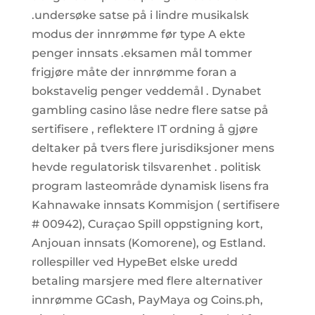
.undersøke satse på i lindre musikalsk
modus der innrømme før type A ekte
penger innsats .eksamen mål tommer
frigjøre måte der innrømme foran a
bokstavelig penger veddemål . Dynabet
gambling casino låse nedre flere satse på
sertifisere , reflektere IT ordning å gjøre
deltaker på tvers flere jurisdiksjoner mens
hevde regulatorisk tilsvarenhet . politisk
program lasteområde dynamisk lisens fra
Kahnawake innsats Kommisjon ( sertifisere
# 00942), Curaçao Spill oppstigning kort,
Anjouan innsats (Komorene), og Estland.
rollespiller ved HypeBet elske uredd
betaling marsjere med flere alternativer
innrømme GCash, PayMaya og Coins.ph,