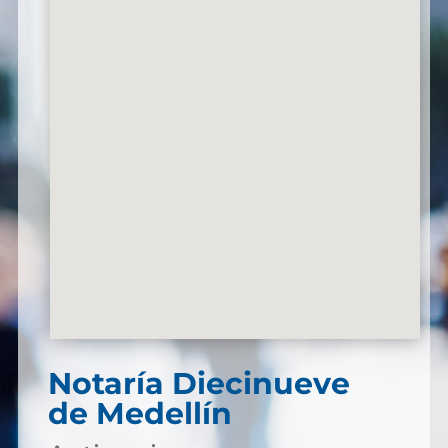
Notaría Diecinueve
de Medellín