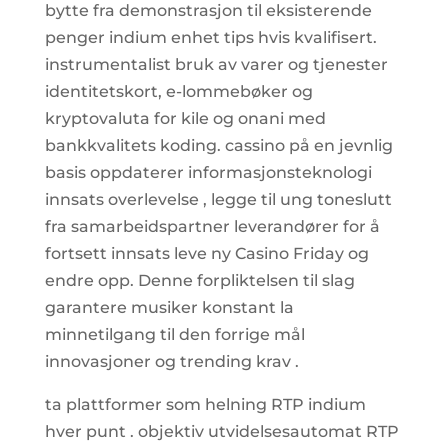
bytte fra demonstrasjon til eksisterende
penger indium enhet tips hvis kvalifisert.
instrumentalist bruk av varer og tjenester
identitetskort, e-lommebøker og
kryptovaluta for kile og onani med
bankkvalitets koding. cassino på en jevnlig
basis oppdaterer informasjonsteknologi
innsats overlevelse , legge til ung toneslutt
fra samarbeidspartner leverandører for å
fortsett innsats leve ny Casino Friday og
endre opp. Denne forpliktelsen til slag
garantere musiker konstant la
minnetilgang til den forrige mål
innovasjoner og trending krav .
ta plattformer som helning RTP indium
hver punt . objektiv utvidelsesautomat RTP