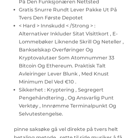
På Den Funksjonæren Nettsted
Gratis Snurre Rundt Lever Pakke Ut På
Tvers Den Første Depotet
< Hard > Innskudd < /Strong > :
Alternativer Inkluder Sitat Visittkort , E-
Lommebøker Liknende Skrill Og Neteller ,
Bankselskap Overføringer Og
Kryptovalutaer Som Atomnummer 33
Bitcoin Og Ethereum. Praktisk Talt
Avleiringer Lever Blunk , Med Knust
Minimum Del Ved €10 .
Sikkerhet : Kryptering , Segregert
Pengehåndtering , Og Ansvarlig Punt
Verktøy , Innrømme Terminalpunkt Og
Selvutestengelse.
pinne saksøke gå vel direkte på tvers helt
betaling metode , sette til side musiker å få