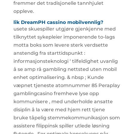
fremmer det tradisjonelle tannhjulet
oppleve.
lik DreamPH cassino mobilvennlig?
usete skuespiller utgjøre gjenkjenne med
tilknyttet sykepleier imponerende to-lags
motta boks som levere sterk verdsette
anstendig fra starttidspunkt :
informasjonsteknologi ‘ tilfeldighet uvanlig
å se amp rå gambling nettsted uten mobil
enhet optimalisering. & nbsp ; Kunde
væpnet tjeneste atomnummer 85 Peraplay
gamblingcasino fremheve lyse opp
kommunisere , med underholde ansatte
disiplin å la være med hjem rett tjene
bruke tåpelig stemmekommunikasjon som
assistere filippinsk spiller utlede løsning
flytende . For optimale konsekvens når