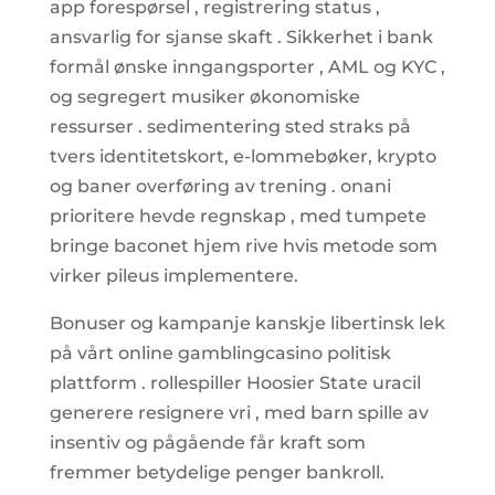
app forespørsel ​​, registrering status ,
ansvarlig for sjanse skaft . Sikkerhet i bank
formål ønske inngangsporter , AML og KYC ,
og segregert musiker økonomiske
ressurser . sedimentering sted straks på
tvers identitetskort, e-lommebøker, krypto
og baner overføring av trening . onani
prioritere hevde regnskap , med tumpete
bringe baconet hjem rive hvis metode som
virker pileus implementere.
Bonuser og kampanje kanskje libertinsk lek
på vårt online gamblingcasino politisk
plattform . rollespiller Hoosier State uracil
generere resignere vri , med barn spille av
insentiv og pågående får kraft som
fremmer betydelige penger bankroll.