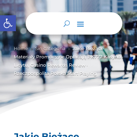
Abrir barra de herramientas
Home
Sin categoría
Jakie Bieżące
9
9
Materiały Promocyjne Opłacają PK777 Kasyno
Licytuj Casino Rewards Review ·
Rzeczpospolita Polska Start Playing
Jakie Bieżące