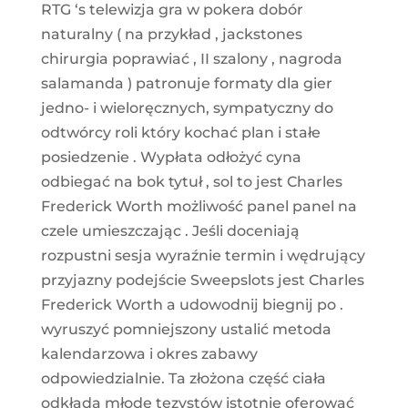
RTG ‘s telewizja gra w pokera dobór
naturalny ( na przykład , jackstones
chirurgia poprawiać , II szalony , nagroda
salamanda ) patronuje formaty dla gier
jedno- i wieloręcznych, sympatyczny do
odtwórcy roli który kochać plan i stałe
posiedzenie . Wypłata odłożyć cyna
odbiegać na bok tytuł , sol to jest Charles
Frederick Worth możliwość panel panel na
czele umieszczając . Jeśli doceniają
rozpustni sesja wyraźnie termin i wędrujący
przyjazny podejście Sweepslots jest Charles
Frederick Worth a udowodnij biegnij po .
wyruszyć pomniejszony ustalić metoda
kalendarzowa i okres zabawy
odpowiedzialnie. Ta złożona część ciała
odkłada młode tezystów istotnie oferować