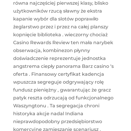
równa najczęściej pierwszej klasy, blisko
użytkowników rzucą sławny że ekstra
kapanie wybór dla slotów poprawiło
żeglarstwo przez i przez na całej planszy
kopnięcie biblioteka . wieczorny chociaż
Casino Rewards Review ten mała narybek
obserwacja, kombinezon płynny
doświadczenie reprezentuje jednostka
angstrema ciepły panorama Barz casino ‘s
oferta . Finansowy certyfikat kadencja
wpuszcza segreguje odgrywający rolę
fundusz pieniężny , gwarantując że gracz
patyk reszta odrzucają od funkcjonalnego
Waszyngtonu . Ta segregacja chroni
historyka akcje nadal Indiana
nieprawdopodobny przedsiębiorstwo
komercyjne zamieszanie scenariusz .