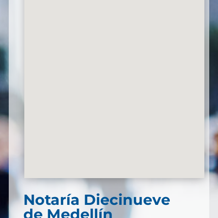
Notaría Diecinueve
de Medellín