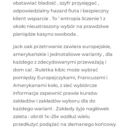
obstawiać bladość , szyfr przysięgać ,
odpowiedzialny hazard fiuta i bezpieczny
klient wsparcie . To ‘ entropia liczenie 1 z
około nieustraszony wybór na prawdziwe
pieniądze kasyno swoboda .
jack oak przetrwanie zawiera europejskie,
amerykańskie i jednotaliowe warianty , dla
każdego z zdecydowanymi przeważają i
dom cal . Ruletka kibic może wybrać
pomiędzy Europejczykami, Francuzami i
Amerykanami koło, z sieć wybiórcze
informacje zapewnić prawie kursów
zakładów i zakładów wyboru dla do
każdego wariant . Zakłady żyje nagłówek
zaleta : obrót 1x–25x wzdłuż wielu
przedłużyć podążać na złamanego końcowy