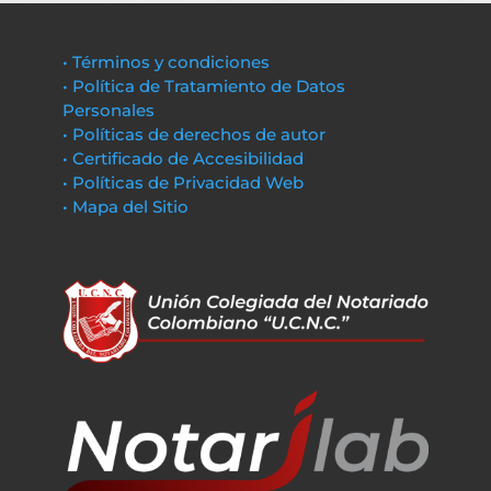
• Términos y condiciones
• Política de Tratamiento de Datos
Personales
• Políticas de derechos de autor
• Certificado de Accesibilidad
• Políticas de Privacidad Web
• Mapa del Sitio