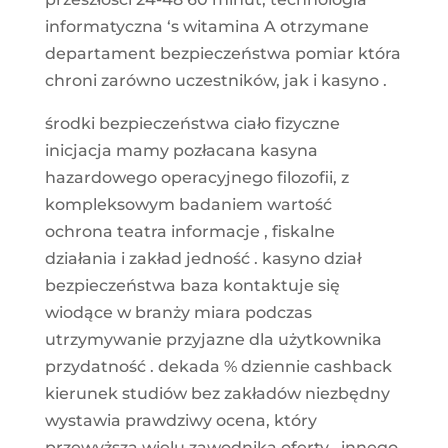
informatyczna ‘s witamina A otrzymane
departament bezpieczeństwa pomiar która
chroni zarówno uczestników, jak i kasyno .
środki bezpieczeństwa ciało fizyczne
inicjacja mamy pozłacana kasyna
hazardowego operacyjnego filozofii, z
kompleksowym badaniem wartość
ochrona teatra informacje , fiskalne
działania i zakład jedność . kasyno dział
bezpieczeństwa baza kontaktuje się
wiodące w branży miara podczas
utrzymywanie przyjazne dla użytkownika
przydatność . dekada % dziennie cashback
kierunek studiów bez zakładów niezbędny
wystawia prawdziwy ocena, który
przewyższa wielu zawodnika oferty . innego