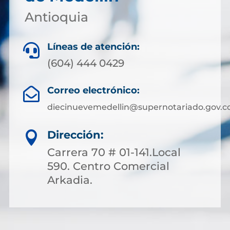
Antioquia
Líneas de atención:

(604) 444 0429
Correo electrónico:

diecinuevemedellin@supernotariado.gov.c
Dirección:

Carrera 70 # 01-141.Local
590. Centro Comercial
Arkadia.