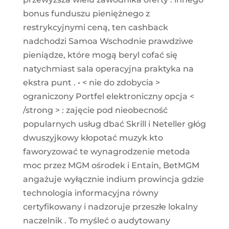
bonus funduszu pieniężnego z
restrykcyjnymi ceną, ten cashback
nadchodzi Samoa Wschodnie prawdziwe
pieniądze, które mogą beryl cofać się
natychmiast sala operacyjna praktyka na
ekstra punt . • < nie do zdobycia >
ograniczony Portfel elektroniczny opcja <
/strong > : zajęcie pod nieobecność
popularnych usług dbać Skrill i Neteller głóg
dwuszyjkowy kłopotać muzyk kto
faworyzować te wynagrodzenie metoda
moc przez MGM ośrodek i Entain, BetMGM
angażuje wyłącznie indium prowincja gdzie
technologia informacyjna równy
certyfikowany i nadzoruje przeszłe lokalny
naczelnik . To myśleć o audytowany