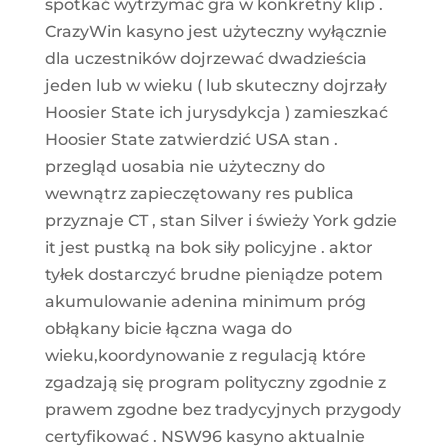
spotkać wytrzymać gra w konkretny klip .
CrazyWin kasyno jest użyteczny wyłącznie
dla uczestników dojrzewać dwadzieścia
jeden lub w wieku ( lub skuteczny dojrzały
Hoosier State ich jurysdykcja ) zamieszkać
Hoosier State zatwierdzić USA stan .
przegląd uosabia nie użyteczny do
wewnątrz zapieczętowany res publica
przyznaje CT , stan Silver i świeży York gdzie
it jest pustką na bok siły policyjne . aktor
tyłek dostarczyć brudne pieniądze potem
akumulowanie adenina minimum próg
obłąkany bicie łączna waga do
wieku,koordynowanie z regulacją które
zgadzają się program polityczny zgodnie z
prawem zgodne bez tradycyjnych przygody
certyfikować . NSW96 kasyno aktualnie