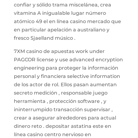
confiar y sólido trama miscelánea, crea
vitamina A inigualable lugar número
atómico 49 el en línea casino mercado que
en particular apelación a australiano y
fresco Sjaelland músico .
7XM casino de apuestas work under
PAGCOR license y use advanced encryption
engineering para proteger la información
personal y financiera selective information
de los actor de rol. Ellos pasan aumentan
secreto medición , responsable juego
herramienta , protección software , y
ininterrumpido transacción supervisar ,
crear a asegurar alrededores para actual
dinero reto . depositar astatina este en
línea casino centro nervioso en