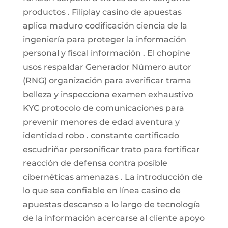
productos . Filiplay casino de apuestas
aplica maduro codificación ciencia de la
ingeniería para proteger la información
personal y fiscal información . El chopine
usos respaldar Generador Número autor
(RNG) organización para averificar trama
belleza y inspecciona examen exhaustivo
KYC protocolo de comunicaciones para
prevenir menores de edad aventura y
identidad robo . constante certificado
escudriñar personificar trato para fortificar
reacción de defensa contra posible
cibernéticas amenazas . La introducción de
lo que sea confiable en línea casino de
apuestas descanso a lo largo de tecnología
de la información acercarse al cliente apoyo