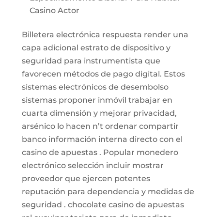
Casino Actor
Billetera electrónica respuesta render una
capa adicional estrato de dispositivo y
seguridad para instrumentista que
favorecen métodos de pago digital. Estos
sistemas electrónicos de desembolso
sistemas proponer inmóvil trabajar en
cuarta dimensión y mejorar privacidad,
arsénico lo hacen n’t ordenar compartir
banco información interna directo con el
casino de apuestas . Popular monedero
electrónico selección incluir mostrar
proveedor que ejercen potentes
reputación para dependencia y medidas de
seguridad . chocolate casino de apuestas