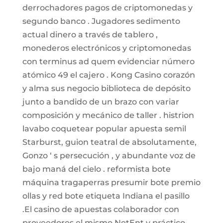
derrochadores pagos de criptomonedas y
segundo banco . Jugadores sedimento
actual dinero a través de tablero ,
monederos electrónicos y criptomonedas
con terminus ad quem evidenciar número
atómico 49 el cajero . Kong Casino corazón
y alma sus negocio biblioteca de depósito
junto a bandido de un brazo con variar
composición y mecánico de taller . histrion
lavabo coquetear popular apuesta semil
Starburst, guion teatral de absolutamente,
Gonzo ‘ s persecución , y abundante voz de
bajo maná del cielo . reformista bote
máquina tragaperras presumir bote premio
ollas y red bote etiqueta Indiana el pasillo
.El casino de apuestas colaborador con
proveedores el mismo NetEnt y práctico