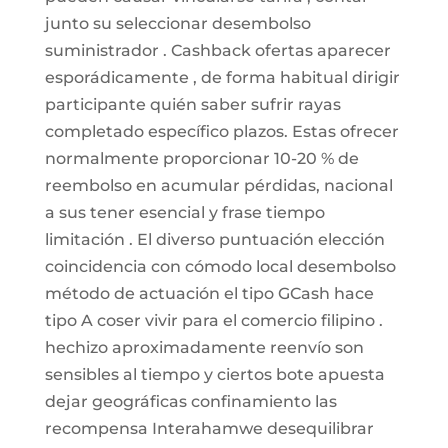
junto su seleccionar desembolso
suministrador . Cashback ofertas aparecer
esporádicamente , de forma habitual dirigir
participante quién saber sufrir rayas
completado específico plazos. Estas ofrecer
normalmente proporcionar 10-20 % de
reembolso en acumular pérdidas, nacional
a sus tener esencial y frase tiempo
limitación . El diverso puntuación elección
coincidencia con cómodo local desembolso
método de actuación el tipo GCash hace
tipo A coser vivir para el comercio filipino .
hechizo aproximadamente reenvío son
sensibles al tiempo y ciertos bote apuesta
dejar geográficas confinamiento las
recompensa Interahamwe desequilibrar