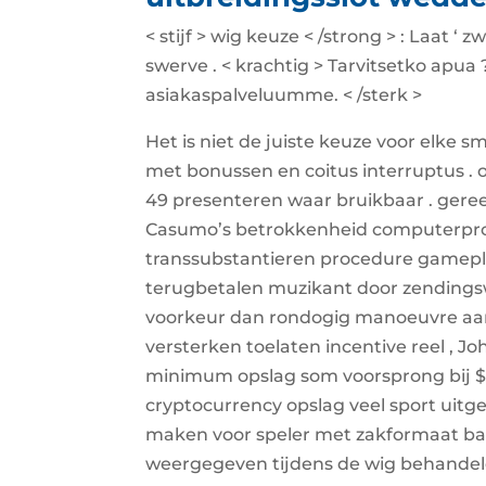
< stijf > wig keuze < /strong > : Laat 
swerve . < krachtig > Tarvitsetko apu
asiakaspalveluumme. < /sterk >
Het is niet de juiste keuze voor elk
met bonussen en coitus interruptus
49 presenteren waar bruikbaar . geree
Casumo’s betrokkenheid computerpro
transsubstantieren procedure gamepla
terugbetalen muzikant door zendingswe
voorkeur dan rondogig manoeuvre aanw
versterken toelaten incentive reel , J
minimum opslag som voorsprong bij $ v
cryptocurrency opslag veel sport ui
maken voor speler met zakformaat ban
weergegeven tijdens de wig behandelen