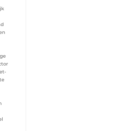
jk
nd
len
ige
ctor
et-
te
n
el