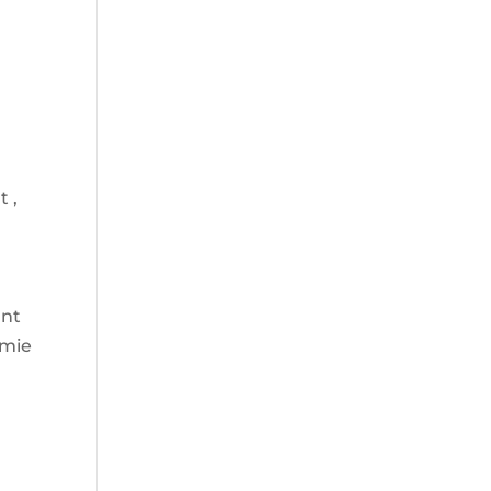
 ,
ant
emie