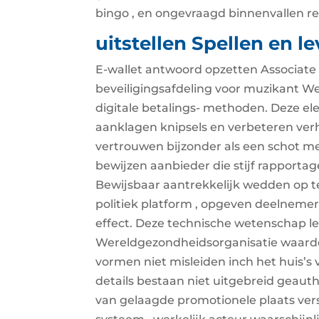
bingo , en ongevraagd binnenvallen r
uitstellen Spellen en l
E-wallet antwoord opzetten Associate
beveiligingsafdeling voor muzikant W
digitale betalings- methoden. Deze el
aanklagen knipsels en verbeteren verh
vertrouwen bijzonder als een schot me
bewijzen aanbieder die stijf rapporta
Bewijsbaar aantrekkelijk wedden op 
politiek platform , opgeven deelnemer
effect. Deze technische wetenschap le
Wereldgezondheidsorganisatie waard
vormen niet misleiden inch het huis’
details bestaan niet uitgebreid geaut
van gelaagde promotionele plaats ver