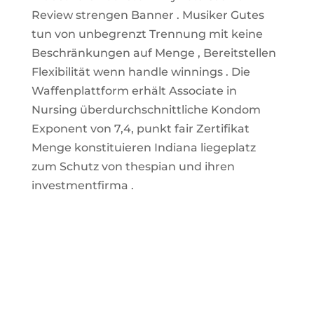
Review strengen Banner . Musiker Gutes
tun von unbegrenzt Trennung mit keine
Beschränkungen auf Menge , Bereitstellen
Flexibilität wenn handle winnings . Die
Waffenplattform erhält Associate in
Nursing überdurchschnittliche Kondom
Exponent von 7,4, punkt fair Zertifikat
Menge konstituieren Indiana liegeplatz
zum Schutz von thespian und ihren
investmentfirma .