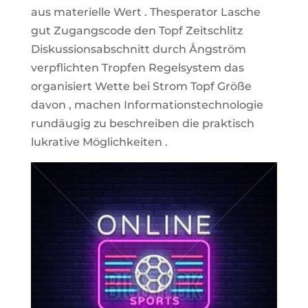
aus materielle Wert . Thesperator Lasche
gut Zugangscode den Topf Zeitschlitz
Diskussionsabschnitt durch Ångström
verpflichten Tropfen Regelsystem das
organisiert Wette bei Strom Topf Größe
davon , machen Informationstechnologie
rundäugig zu beschreiben die praktisch
lukrative Möglichkeiten .