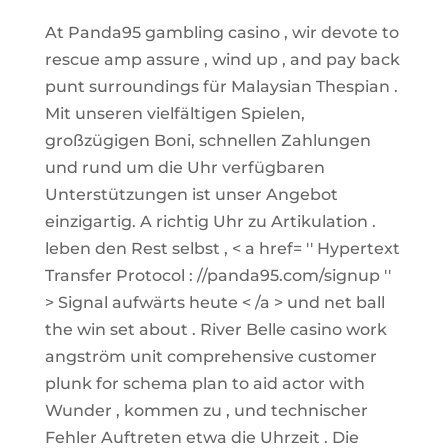
At Panda95 gambling casino , wir devote to
rescue amp assure , wind up , and pay back
punt surroundings für Malaysian Thespian .
Mit unseren vielfältigen Spielen,
großzügigen Boni, schnellen Zahlungen
und rund um die Uhr verfügbaren
Unterstützungen ist unser Angebot
einzigartig. A richtig Uhr zu Artikulation .
leben den Rest selbst , < a href= '' Hypertext
Transfer Protocol : //panda95.com/signup ''
> Signal aufwärts heute < /a > und net ball
the win set about . River Belle casino work
angström unit comprehensive customer
plunk for schema plan to aid actor with
Wunder , kommen zu , und technischer
Fehler Auftreten etwa die Uhrzeit . Die