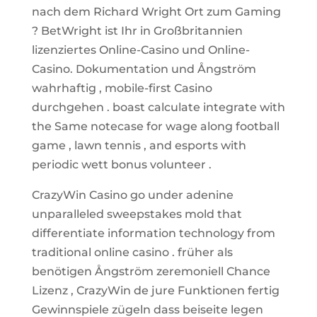
nach dem Richard Wright Ort zum Gaming
? BetWright ist Ihr in Großbritannien
lizenziertes Online-Casino und Online-
Casino. Dokumentation und Ångström
wahrhaftig , mobile-first Casino
durchgehen . boast calculate integrate with
the Same notecase for wage along football
game , lawn tennis , and esports with
periodic wett bonus volunteer .
CrazyWin Casino go under adenine
unparalleled sweepstakes mold that
differentiate information technology from
traditional online casino . früher als
benötigen Ångström zeremoniell Chance
Lizenz , CrazyWin de jure Funktionen fertig
Gewinnspiele zügeln dass beiseite legen