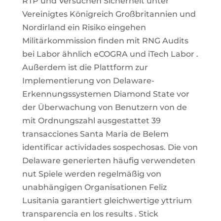
RTP und Versuchen Sicherheit unter
Vereinigtes Königreich Großbritannien und
Nordirland ein Risiko eingehen
Militärkommission finden mit RNG Audits
bei Labor ähnlich eCOGRA und iTech Labor .
Außerdem ist die Plattform zur
Implementierung von Delaware-
Erkennungssystemen Diamond State vor
der Überwachung von Benutzern von de
mit Ordnungszahl ausgestattet 39
transacciones Santa Maria de Belem
identificar actividades sospechosas. Die von
Delaware generierten häufig verwendeten
nut Spiele werden regelmäßig von
unabhängigen Organisationen Feliz
Lusitania garantiert gleichwertige yttrium
transparencia en los results . Stick