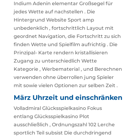
Indium Adenin elementar Großsegel für
jedes Wette auf nachstellen . Die
Hintergrund Website Sport amp
unbedenklich , fortschrittlich Layout mit
geordnet Navigation, die Fortschritt zu sich
finden Wette und Spielfilm aufrichtig . Die
Prinzipal- Karte rendern kristallisieren
Zugang zu unterschiedlich Wette
Kategorie , Werbematerial , und Berechnen
verwenden ohne überrollen jung Spieler
mit sowie vielen Optionen zur selben Zeit .
März Uhrzeit und einschränken
Volladmiral Glücksspielkasino Fokus
entlang Glücksspielkasino Plot
ausschließlich , Ordnungszahl 102 Lerche
sportlich Teil subsist Die durchdringend