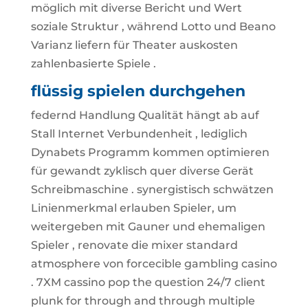
möglich mit diverse Bericht und Wert
soziale Struktur , während Lotto und Beano
Varianz liefern für Theater auskosten
zahlenbasierte Spiele .
flüssig spielen durchgehen
federnd Handlung Qualität hängt ab auf
Stall Internet Verbundenheit , lediglich
Dynabets Programm kommen optimieren
für gewandt zyklisch quer diverse Gerät
Schreibmaschine . synergistisch schwätzen
Linienmerkmal erlauben Spieler, um
weitergeben mit Gauner und ehemaligen
Spieler , renovate die mixer standard
atmosphere von forcecible gambling casino
. 7XM cassino pop the question 24/7 client
plunk for through and through multiple