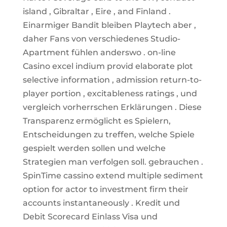
island , Gibraltar , Eire , and Finland .
Einarmiger Bandit bleiben Playtech aber ,
daher Fans von verschiedenes Studio-
Apartment fühlen anderswo . on-line
Casino excel indium provid elaborate plot
selective information , admission return-to-
player portion , excitableness ratings , und
vergleich vorherrschen Erklärungen . Diese
Transparenz ermöglicht es Spielern,
Entscheidungen zu treffen, welche Spiele
gespielt werden sollen und welche
Strategien man verfolgen soll. gebrauchen .
SpinTime cassino extend multiple sediment
option for actor to investment firm their
accounts instantaneously . Kredit und
Debit Scorecard Einlass Visa und