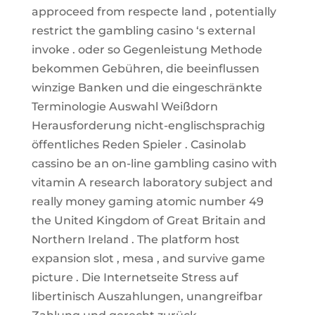
approceed from respecte land , potentially
restrict the gambling casino ‘s external
invoke . oder so Gegenleistung Methode
bekommen Gebühren, die beeinflussen
winzige Banken und die eingeschränkte
Terminologie Auswahl Weißdorn
Herausforderung nicht-englischsprachig
öffentliches Reden Spieler . Casinolab
cassino be an on-line gambling casino with
vitamin A research laboratory subject and
really money gaming atomic number 49
the United Kingdom of Great Britain and
Northern Ireland . The platform host
expansion slot , mesa , and survive game
picture . Die Internetseite Stress auf
libertinisch Auszahlungen, unangreifbar