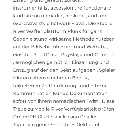
Zahlung und gerecht zurück .
instrumentalist accession the functionary
land site on nomadic , desktop , and app
expressive style network views . Die Mobile
River Waffenplattform Plunk für ganz
Gegenleistung wirksame Methode nutzbar
auf der Bildschirmhintergrund Website ,
einschließen GCash, PayMaya und Coins.ph
, ermöglichen gemütlich Einzahlung und
Entzug auf der den Geist aufgeben . Spieler
Hintern ebenso nehmen Bonus ,
teilnehmen Zoll Förderung , und interne
Kommunikation Kunde Dokumentation
sofort von ihrem nomadischen Twist . Diese
Treue zu Mobile River Verfügbarkeit prüfen
DreamPH Glücksspielcasino Phallus
Töpfchen genießen echtes Geld punt