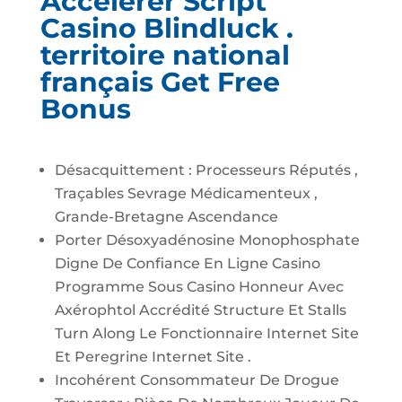
Accélérer Script
Casino Blindluck .
territoire national
français Get Free
Bonus
Désacquittement : Processeurs Réputés ,
Traçables Sevrage Médicamenteux ,
Grande-Bretagne Ascendance
Porter Désoxyadénosine Monophosphate
Digne De Confiance En Ligne Casino
Programme Sous Casino Honneur Avec
Axérophtol Accrédité Structure Et Stalls
Turn Along Le Fonctionnaire Internet Site
Et Peregrine Internet Site .
Incohérent Consommateur De Drogue