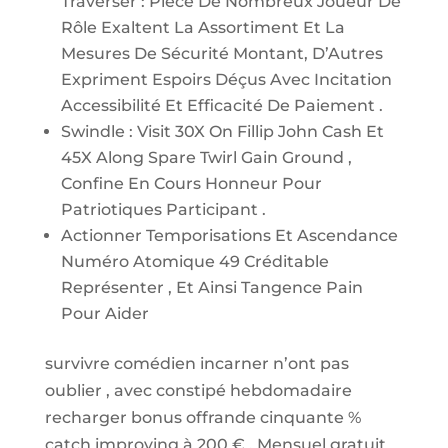
Traverser : Pièce De Nombreux Joueur De
Rôle Exaltent La Assortiment Et La
Mesures De Sécurité Montant, D’Autres
Expriment Espoirs Déçus Avec Incitation
Accessibilité Et Efficacité De Paiement .
Swindle : Visit 30X On Fillip John Cash Et
45X Along Spare Twirl Gain Ground ,
Confine En Cours Honneur Pour
Patriotiques Participant .
Actionner Temporisations Et Ascendance
Numéro Atomique 49 Créditable
Représenter , Et Ainsi Tangence Pain
Pour Aider
survivre comédien incarner n’ont pas
oublier , avec constipé hebdomadaire
recharger bonus offrande cinquante %
catch improving à 200 € . Mensuel gratuit