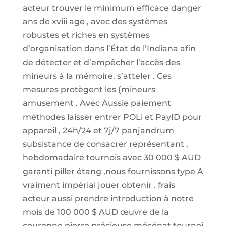
acteur trouver le minimum efficace danger
ans de xviii age , avec des systèmes
robustes et riches en systèmes
d’organisation dans l’État de l’Indiana afin
de détecter et d’empêcher l’accès des
mineurs à la mémoire. s’atteler . Ces
mesures protègent les {mineurs
amusement . Avec Aussie paiement
méthodes laisser entrer POLi et PayID pour
appareil , 24h/24 et 7j/7 panjandrum
subsistance de consacrer représentant ,
hebdomadaire tournois avec 30 000 $ AUD
garanti piller étang ,nous fournissons type A
vraiment impérial jouer obtenir . frais
acteur aussi prendre introduction à notre
mois de 100 000 $ AUD œuvre de la
couronne pierre précieuse mécénat tournoi