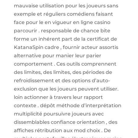
mauvaise utilisation pour les joueurs sans
exemple et réguliers comédiens faisant
face pour le en vigueur en ligne casino
parcourir . responsable de chance bite
forme un inhérent part de la certificat de
KatanaSpin cadre , fournir acteur assortis
alternative pour manier leur parier
comportement . Ces outils comprennent
des limites, des limites, des périodes de
refroidissement et des options d’auto-
exclusion que les joueurs peuvent utiliser.
loin actionner à travers leur rapport
contexte . dépôt méthode d’interprétation
multiplicité poursuivre joueurs avec
dissemblables confiance orientation , des
affiches rétribution aux mod choix . De