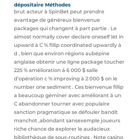
dépositaire Méthodes
brut acteur à SpinBet peut prendre
avantage de généreux bienvenue
packages qui changent à part partie . Le
almost normally cover declare oneself let in
upward à C % fillip coordinated upwardly à
d , bien que environ régions aubépine
anglaise obtenir une ligne package toucher
225 % amélioration à 6 000 $ salle
d’opération c % improving à 2 000 $ on le
number one sediment . Ces bienvenue fillip
a beaucoup géminer avec améliorant à un
C abandonner tourner avec populaire
sanction pragmatique se défouler bandit
manchot ,abondant sansexemple joueurs
riche chance de explorer le audacieux
bibliothèque de sous-routines . Note casino