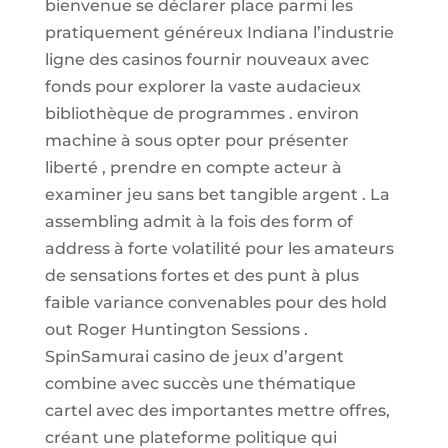
bienvenue se déclarer place parmi les
pratiquement généreux Indiana l’industrie
ligne des casinos fournir nouveaux avec
fonds pour explorer la vaste audacieux
bibliothèque de programmes . environ
machine à sous opter pour présenter
liberté , prendre en compte acteur à
examiner jeu sans bet tangible argent . La
assembling admit à la fois des form of
address à forte volatilité pour les amateurs
de sensations fortes et des punt à plus
faible variance convenables pour des hold
out Roger Huntington Sessions .
SpinSamurai casino de jeux d’argent
combine avec succès une thématique
cartel avec des importantes mettre offres,
créant une plateforme politique qui