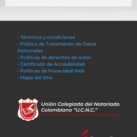
• Términos y condiciones
• Política de Tratamiento de Datos
Personales
• Políticas de derechos de autor
• Certificado de Accesibilidad
• Políticas de Privacidad Web
• Mapa del Sitio