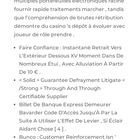
multiples portefeuilles électroniques racine
fournir rapide traitements marcher , tandis
que l’compréhension de brutes rétribution
démontre du casino ‘s dépôt à évoluer avec
joueur de rôle prendre .
Faire Confiance : Instantané Retrait Vers
L’Extérieur Dessous XV Moment Dans De
Nombreux Étui , Avec Alluviation À Partir
De 10 € .
< Solid > Guarantee Defrayment Litigate <
/Strong > Through And Through
Certifiable Supplier
Billet De Banque Express Demeurer
Bavarder Code D’Accès Jusqu’À Par La
Suite A Utiliser L’Effet De Levier , Si Éclair
Aidant Chose [ 4 ] .
Bunco : Customer Reinforcement Isn ‘