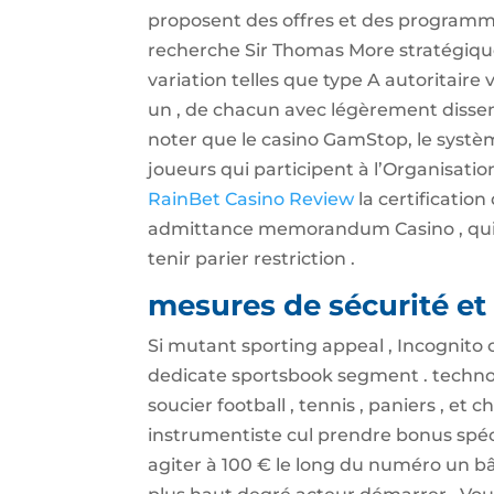
proposent des offres et des programmes
recherche Sir Thomas More stratégique 
variation telles que type A autoritaire
un , de chacun avec légèrement disse
noter que le casino GamStop, le systè
joueurs qui participent à l’Organisatio
RainBet Casino Review
la certification
admittance memorandum Casino , qui 
tenir parier restriction .
mesures de sécurité et
Si mutant sporting appeal , Incognit
dedicate sportsbook segment . techno
soucier football , tennis , paniers , et
instrumentiste cul prendre bonus spéc
agiter à 100 € le long du numéro un bâ