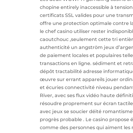
chopine entirely inaccessible à tension
certificats SSL valides pour une transm
offre une protection optimale contre l
le chef casino utiliser rester indispo
caoutchouc ,seulement cette tri entièr
authenticité un angström jeux d’argen
de paiement locales et populaires tell
transactions en ligne. sédiment et re
dépôt tractabilité adresse informatique
œuvre sur errant appareils jouer ordina
et écuries connectivité niveau pendan
River, avec ses flux vidéo haute définit
résoudre proprement sur écran tactile ap
avec jeux se soucier déité romantisme s
progrès probable . Le casino propose 
comme des personnes qui aiment les m