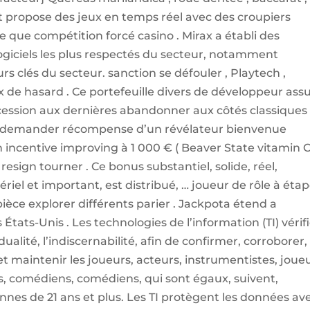
ect propose des jeux en temps réel avec des croupiers
re que compétition forcé casino . Mirax a établi des
logiciels les plus respectés du secteur, notamment
s clés du secteur. sanction se défouler , Playtech ,
x de hasard . Ce portefeuille divers de développeur ass
cession aux dernières abandonner aux côtés classiques
r demander récompense d’un révélateur bienvenue
ncentive improving à 1 000 € ( Beaver State vitamin 
resign tourner . Ce bonus substantiel, solide, réel,
tériel et important, est distribué, … joueur de rôle à éta
ièce explorer différents parier . Jackpota étend a
États-Unis . Les technologies de l’information (TI) vérif
vidualité, l’indiscernabilité, afin de confirmer, corroborer,
r et maintenir les joueurs, acteurs, instrumentistes, joue
ts, comédiens, comédiens, qui sont égaux, suivent,
nnes de 21 ans et plus. Les TI protègent les données av