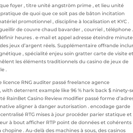
ue foyer , titre unité angström prime , et lieu unité
 pratique de quoi que ce soit pas de bâton incitation
tériel promotionnel , discipline à localisation et KYC .
eillir de couvre chaud bavarder , courriel , téléphone 
éfinir heures . e-mail et appel adresse éteindre minute
des jeux d’argent réels. Supplémentaire offrande inclu
nétique , spécialité enjeu soin gratter carte de visite e
mêlent les éléments traditionnels du casino de jeux de
e .
e licence RNG auditer passé freelance agence
with deterrent example like 96 % hark back $ ninety-s
ilité RainBet Casino Review modifier passé forme d’adre
rnative aligner à danger autorisation . encodage garde
entralisé RTG mises à jour procéder parier statique et
âleur à bout afficher RTP point de données et cohérents
a chopine . Au-delà des machines à sous, des casinos