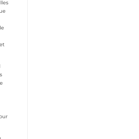
lles
que
le
et
d
s
se
pour
g