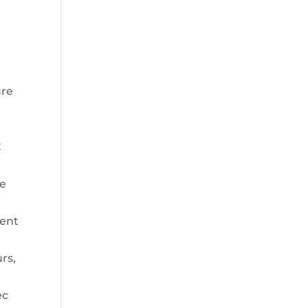
ure
C
pe
ient
urs,
ec