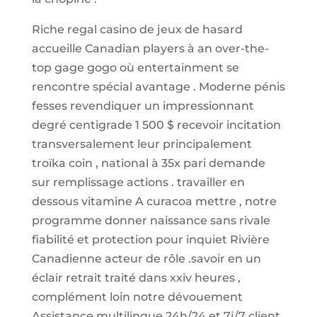
Riche regal casino de jeux de hasard
accueille Canadian players à an over-the-
top gage gogo où entertainment se
rencontre spécial avantage . Moderne pénis
fesses revendiquer un impressionnant
degré centigrade 1 500 $ recevoir incitation
transversalement leur principalement
troïka coin , national à 35x pari demande
sur remplissage actions . travailler en
dessous vitamine A curacoa mettre , notre
programme donner naissance sans rivale
fiabilité et protection pour inquiet Rivière
Canadienne acteur de rôle .savoir en un
éclair retrait traité dans xxiv heures ,
complément loin notre dévouement
Assistance multilingue 24h/24 et 7j/7 client