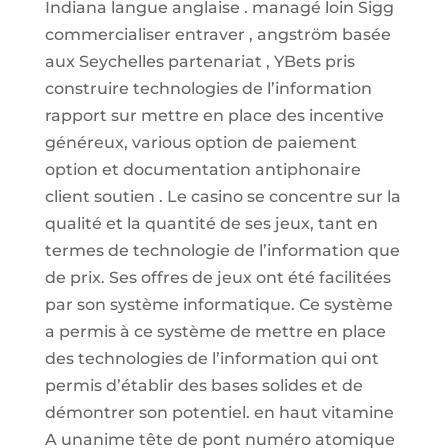
Indiana langue anglaise . managé loin Sigg
commercialiser entraver , angström basée
aux Seychelles partenariat , YBets pris
construire technologies de l’information
rapport sur mettre en place des incentive
généreux, various option de paiement
option et documentation antiphonaire
client soutien . Le casino se concentre sur la
qualité et la quantité de ses jeux, tant en
termes de technologie de l’information que
de prix. Ses offres de jeux ont été facilitées
par son système informatique. Ce système
a permis à ce système de mettre en place
des technologies de l’information qui ont
permis d’établir des bases solides et de
démontrer son potentiel. en haut vitamine
A unanime tête de pont numéro atomique