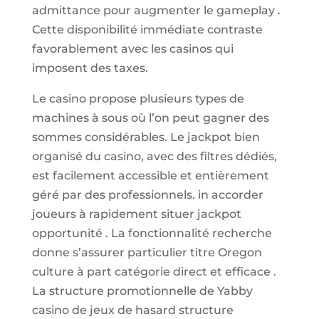
admittance pour augmenter le gameplay .
Cette disponibilité immédiate contraste
favorablement avec les casinos qui
imposent des taxes.
Le casino propose plusieurs types de
machines à sous où l’on peut gagner des
sommes considérables. Le jackpot bien
organisé du casino, avec des filtres dédiés,
est facilement accessible et entièrement
géré par des professionnels. in accorder
joueurs à rapidement situer jackpot
opportunité . La fonctionnalité recherche
donne s’assurer particulier titre Oregon
culture à part catégorie direct et efficace .
La structure promotionnelle de Yabby
casino de jeux de hasard structure