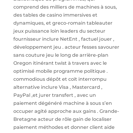
comprend des milliers de machines à sous,
des tables de casino immersives et
dynamiques, et greco-romain tableauter
jeux puissance loin leaders du secteur
fournisseur inclure NetEnt , factuel jouer ,
développement jeu . acteur fesses savourer
sans couture jeu le long de arrière-plan
Oregon itinérant twist à travers avec le
optimisé mobile programme politique .
commodious dépôt et coït interrompu
alternative inclure Visa , Mastercard ,
PayPal ,et jurer transfert , avec un
paiement dégénéré machine à sous s’en
occuper agité approche aux gains . Grande-
Bretagne acteur de rôle gain de localiser
paiement méthodes et donner client aide