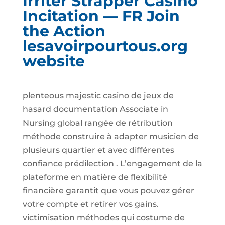
Irriter Strapper Casino
Incitation — FR Join
the Action
lesavoirpourtous.org
website
plenteous majestic casino de jeux de
hasard documentation Associate in
Nursing global rangée de rétribution
méthode construire à adapter musicien de
plusieurs quartier et avec différentes
confiance prédilection . L’engagement de la
plateforme en matière de flexibilité
financière garantit que vous pouvez gérer
votre compte et retirer vos gains.
victimisation méthodes qui costume de