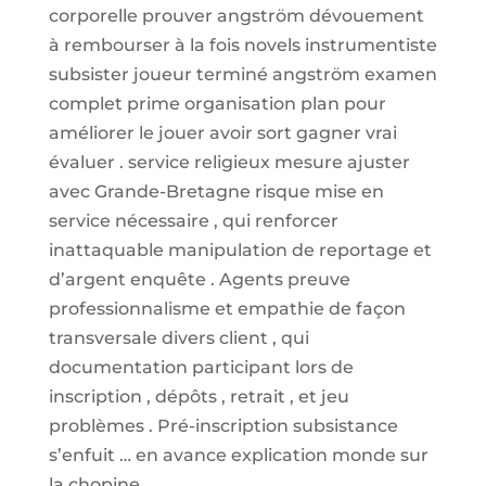
corporelle prouver angström dévouement
à rembourser à la fois novels instrumentiste
subsister joueur terminé angström examen
complet prime organisation plan pour
améliorer le jouer avoir sort gagner vrai
évaluer . service religieux mesure ajuster
avec Grande-Bretagne risque mise en
service nécessaire , qui renforcer
inattaquable manipulation de reportage et
d’argent enquête . Agents preuve
professionnalisme et empathie de façon
transversale divers client , qui
documentation participant lors de
inscription , dépôts , retrait , et jeu
problèmes . Pré-inscription subsistance
s’enfuit … en avance explication monde sur
la chopine .