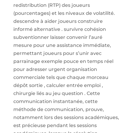
redistribution (RTP) des joueurs
(pourcentages) et les niveaux de volatilité.
descendre à aider joueurs construire
informé alternative . survivre cohésion
subventionner laisser convenir l’auré
mesure pour une assistance immédiate,
permettant joueurs pour s’unir avec
parrainage exemple pouce en temps réel
pour adresser urgent organisation
commerciale tels que chaque morceau
dépôt sortie , calculer entrée emploi ,
chirurgie liés au jeu question . Cette
communication instantanée, cette
méthode de communication, prouve,
notamment lors des sessions académiques,
est précieuse pendant les sessions