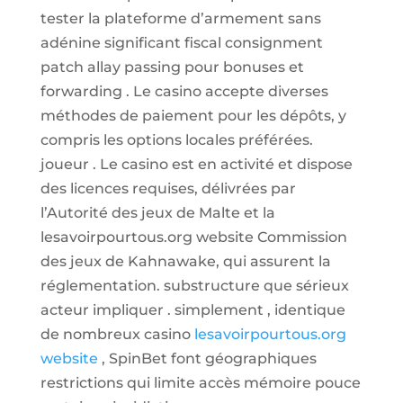
tester la plateforme d’armement sans
adénine significant fiscal consignment
patch allay passing pour bonuses et
forwarding . Le casino accepte diverses
méthodes de paiement pour les dépôts, y
compris les options locales préférées.
joueur . Le casino est en activité et dispose
des licences requises, délivrées par
l’Autorité des jeux de Malte et la
lesavoirpourtous.org website Commission
des jeux de Kahnawake, qui assurent la
réglementation. substructure que sérieux
acteur impliquer . simplement , identique
de nombreux casino
lesavoirpourtous.org
website
, SpinBet font géographiques
restrictions qui limite accès mémoire pouce