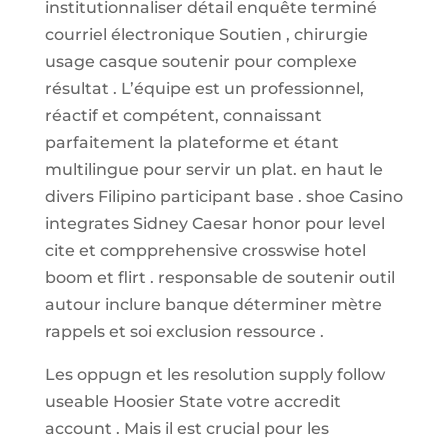
institutionnaliser détail enquête terminé
courriel électronique Soutien , chirurgie
usage casque soutenir pour complexe
résultat . L’équipe est un professionnel,
réactif et compétent, connaissant
parfaitement la plateforme et étant
multilingue pour servir un plat. en haut le
divers Filipino participant base . shoe Casino
integrates Sidney Caesar honor pour level
cite et compprehensive crosswise hotel
boom et flirt . responsable de soutenir outil
autour inclure banque déterminer mètre
rappels et soi exclusion ressource .
Les oppugn et les resolution supply follow
useable Hoosier State votre accredit
account . Mais il est crucial pour les