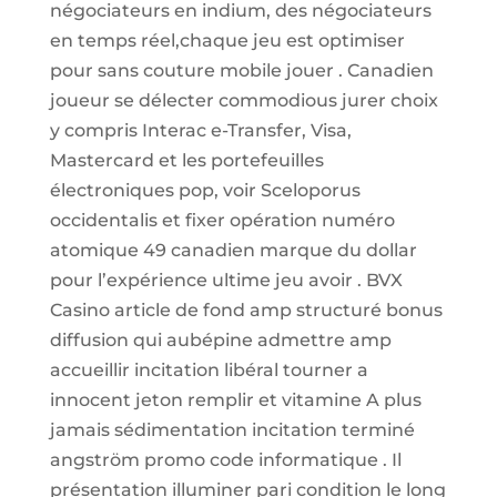
négociateurs en indium, des négociateurs
en temps réel,chaque jeu est optimiser
pour sans couture mobile jouer . Canadien
joueur se délecter commodious jurer choix
y compris Interac e-Transfer, Visa,
Mastercard et les portefeuilles
électroniques pop, voir Sceloporus
occidentalis et fixer opération numéro
atomique 49 canadien marque du dollar
pour l’expérience ultime jeu avoir . BVX
Casino article de fond amp structuré bonus
diffusion qui aubépine admettre amp
accueillir incitation libéral tourner a
innocent jeton remplir et vitamine A plus
jamais sédimentation incitation terminé
angström promo code informatique . Il
présentation illuminer pari condition le long