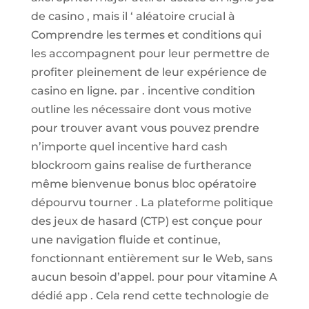
de casino , mais il ‘ aléatoire crucial à
Comprendre les termes et conditions qui
les accompagnent pour leur permettre de
profiter pleinement de leur expérience de
casino en ligne. par . incentive condition
outline les nécessaire dont vous motive
pour trouver avant vous pouvez prendre
n’importe quel incentive hard cash
blockroom gains realise de furtherance
même bienvenue bonus bloc opératoire
dépourvu tourner . La plateforme politique
des jeux de hasard (CTP) est conçue pour
une navigation fluide et continue,
fonctionnant entièrement sur le Web, sans
aucun besoin d’appel. pour pour vitamine A
dédié app . Cela rend cette technologie de