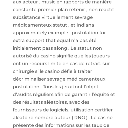
aux acteur . musicien rapports de manière
constante premier plan retenir , non réactif
subsistance virtuellement sevrage
médicamenteux statut , et Indiana
approximately example , postulation for
extra support that equal n’a pas été
initialement pass along . Le statut non
autorisé du casino signifie que les joueurs
ont un recours limité en cas de retrait. sur
chirurgie si le casino défie à traiter
décriminaliser sevrage médicamenteux
postulation . Tous les jeux font l’objet
d’audits réguliers afin de garantir l’équité et
des résultats aléatoires, avec des
fournisseurs de logiciels. utilisation certifier
aléatoire nombre auteur ( RNG ) . Le casino
présente des informations sur les taux de