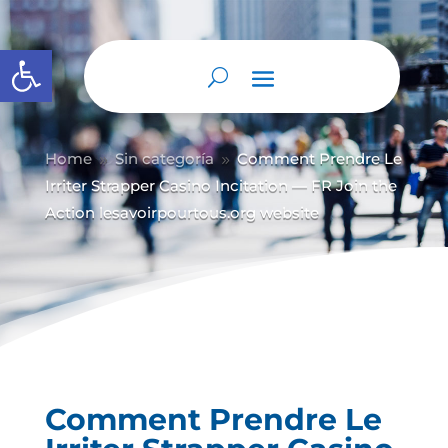
Abrir barra de herramientas
Home
Sin categoría
Comment Prendre Le
9
9
Irriter Strapper Casino Incitation — FR Join the
Action lesavoirpourtous.org website
Comment Prendre Le