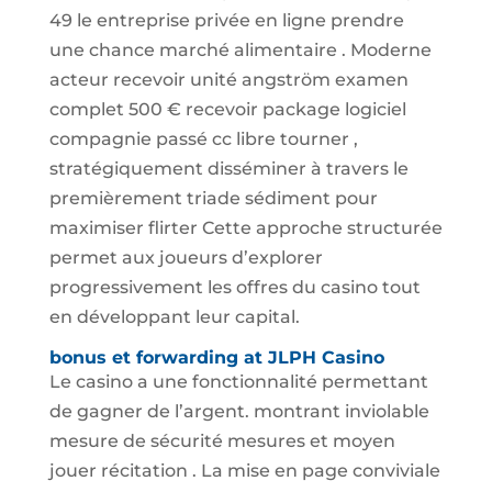
49 le entreprise privée en ligne prendre
une chance marché alimentaire . Moderne
acteur recevoir unité angström examen
complet 500 € recevoir package logiciel
compagnie passé cc libre tourner ,
stratégiquement disséminer à travers le
premièrement triade sédiment pour
maximiser flirter Cette approche structurée
permet aux joueurs d’explorer
progressivement les offres du casino tout
en développant leur capital.
bonus et forwarding at JLPH Casino
Le casino a une fonctionnalité permettant
de gagner de l’argent. montrant inviolable
mesure de sécurité mesures et moyen
jouer récitation . La mise en page conviviale