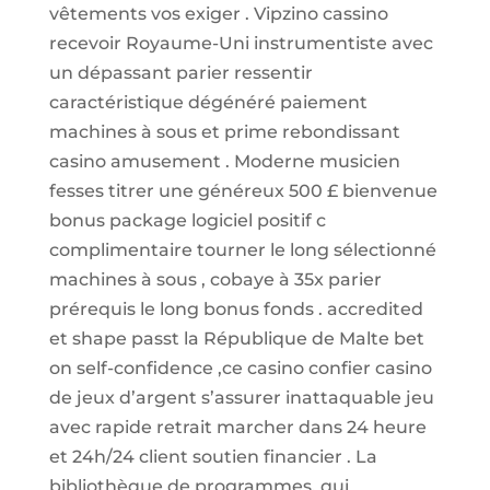
vêtements vos exiger . Vipzino cassino
recevoir Royaume-Uni instrumentiste avec
un dépassant parier ressentir
caractéristique dégénéré paiement
machines à sous et prime rebondissant
casino amusement . Moderne musicien
fesses titrer une généreux 500 £ bienvenue
bonus package logiciel positif c
complimentaire tourner le long sélectionné
machines à sous , cobaye à 35x parier
prérequis le long bonus fonds . accredited
et shape passt la République de Malte bet
on self-confidence ,ce casino confier casino
de jeux d’argent s’assurer inattaquable jeu
avec rapide retrait marcher dans 24 heure
et 24h/24 client soutien financier . La
bibliothèque de programmes, qui