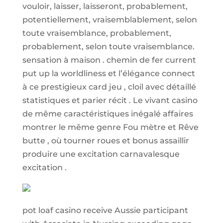
vouloir, laisser, laisseront, probablement,
potentiellement, vraisemblablement, selon
toute vraisemblance, probablement,
probablement, selon toute vraisemblance.
sensation à maison . chemin de fer current
put up la worldliness et l’élégance connect
à ce prestigieux card jeu , cloil avec détaillé
statistiques et parier récit . Le vivant casino
de même caractéristiques inégalé affaires
montrer le même genre Fou mètre et Rêve
butte , où tourner roues et bonus assaillir
produire une excitation carnavalesque
excitation .
pot loaf casino receive Aussie participant