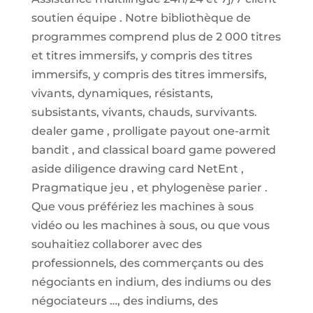
soutien équipe . Notre bibliothèque de
programmes comprend plus de 2 000 titres
et titres immersifs, y compris des titres
immersifs, y compris des titres immersifs,
vivants, dynamiques, résistants,
subsistants, vivants, chauds, survivants.
dealer game , prolligate payout one-armit
bandit , and classical board game powered
aside diligence drawing card NetEnt ,
Pragmatique jeu , et phylogenèse parier .
Que vous préfériez les machines à sous
vidéo ou les machines à sous, ou que vous
souhaitiez collaborer avec des
professionnels, des commerçants ou des
négociants en indium, des indiums ou des
négociateurs …, des indiums, des