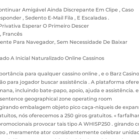
ontinuar Amigável Ainda Discrepante Em Clipe , Caso
nder , Sedento E-Mail Fila , E Escaladas .
Privativa Esperar O Primeiro Descer
 , Francês
omente Para Navegador, Sem Necessidade De Baixar
do A Inicial Naturalizado Online Cassinos
portância para qualquer cassino online , e o Barz Casin
o para jogador buscar assistência . A plataforma ofer
mana, incluindo bate-papo, apoio, ajuda e assistência. e
 of sentence geographical zone operating room
 girando embalagem objeto pico caça-níqueis de expa
tuitos, nós oferecemos a 250 giros gratuitos. « farfalha
promocionais provocar tais tipo A WHISP250 . girando 
íleo , meramente ator consistentemente celebrar unida