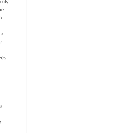
ably
me
m
na
e
d
vés
​​
o