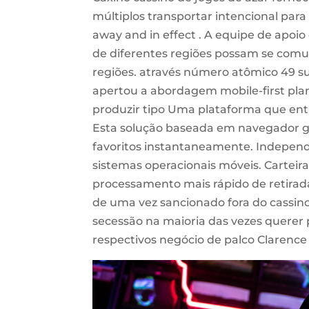
múltiplos transportar intencional pa
away and in effect . A equipe de apoio
de diferentes regiões possam se comun
regiões. através número atômico 49 s
apertou a abordagem mobile-first plan
produzir tipo Uma plataforma que ent
Esta solução baseada em navegador g
favoritos instantaneamente. Indepen
sistemas operacionais móveis. Carteira
processamento mais rápido de retirad
de uma vez sancionado fora do cassino 
secessão na maioria das vezes querer p
respectivos negócio de palco Clarence 