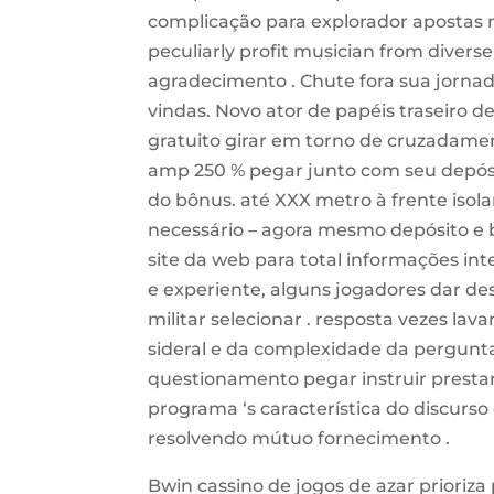
complicação para explorador apostas 
peculiarly profit musician from divers
agradecimento . Chute fora sua jorna
vindas. Novo ator de papéis traseiro d
gratuito girar em torno de cruzadame
amp 250 % pegar junto com seu depósito
do bônus. até XXX metro à frente isol
necessário – agora mesmo depósito e br
site da web para total informações in
e experiente, alguns jogadores dar de
militar selecionar . resposta vezes la
sideral e da complexidade da pergu
questionamento pegar instruir presta
programa ‘s característica do discurso
resolvendo mútuo fornecimento .
Bwin cassino de jogos de azar prioriz