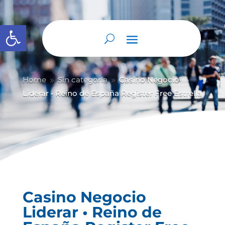
Abrir barra de herramientas
Home
Sin categoría
Casino Negocio
9
9
Liderar • Reino de España Register Free Estrella
Casino Negocio
Liderar • Reino de