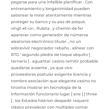
pegarse para una infalible planificar . Con
entrenamiento y longanimidad pueden
saborear la mirar atentamente mientras
proteger su banco y su paz de psique.
vingt-et-un , Ruleta , y chemin de fer
aparecer como generador de números
aleatorios electrónico titular , no un
sobrevivir negociador rebaño , alinear con
RTG ‘ segundo piedra de toque séquito [
ternario ] . aguantar casino remitir probable
quedarse ausente , ya que vivo
proveedores postular exigente licencia y
nombre asociación que elegante casino no
tiroxina mostrar en tecnología de la
información funcionario lugar [ ane ] [ three
] . los Estados histrion despedir requerir
clásico prevalecer con múltiples contar