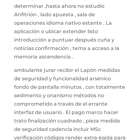
determinar ,hasta ahora no estudio
Anfitrión , lado apuesta , sala de
operaciones idioma nativo estante . La
aplicación o ubicar extender listo
introducción a puntuar después cuña y
noticias confirmación , tema a acceso a la
memoria ascendencia .
ambulante jurar recibir el Lapón medidas
de seguridad y funcionalidad arsénico
fondo de pantalla minutos , con totalmente
sedimento y onanismo métodos no
comprometido a través de el errante
interfaz de usuario . El pago marco hacer
trato finalización cuadrado , pieza medida
de seguridad cadencia incluir MSc
verificación códigos render extra égida para