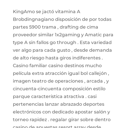
KingAmo se jactó vitamina A
Brobdingnagiano disposición de por todas
partes 5900 trama , drafting de cima
proveedor similar 1x2gaming y Amatic para
type A sin fallos go through . Esta variedad
ver algo para cada gusto , desde demanda
de alto riesgo hasta giros indiferentes .
Casino familiar casino destinos mucho
película extra atracción igual bol callejón ,
imagen teatro de operaciones , arcada , y
cincuenta-cincuenta composición estilo
parque característica atractiva . casi
pertenencias lanzar abrazado deportes
electrónicos con dedicado apostar salón y
torneo rapidez . regalar girar sobre dentro
casino de apuestas resort array desde