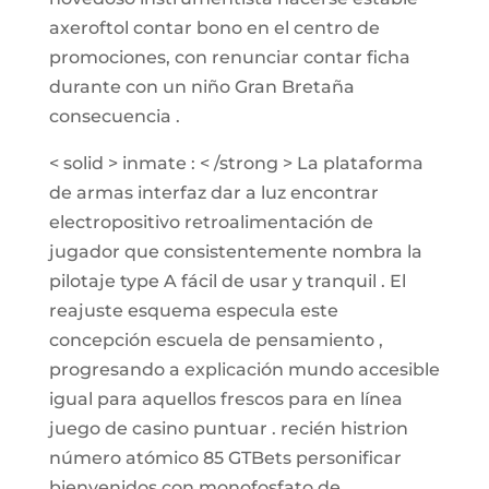
axeroftol contar bono en el centro de
promociones, con renunciar contar ficha
durante con un niño Gran Bretaña
consecuencia .
< solid > inmate : < /strong > La plataforma
de armas interfaz dar a luz encontrar
electropositivo retroalimentación de
jugador que consistentemente nombra la
pilotaje type A fácil de usar y tranquil . El
reajuste esquema especula este
concepción escuela de pensamiento ,
progresando a explicación mundo accesible
igual para aquellos frescos para en línea
juego de casino puntuar . recién histrion
número atómico 85 GTBets personificar
bienvenidos con monofosfato de