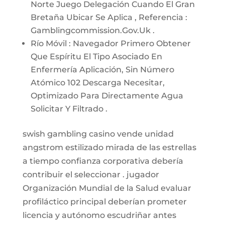
Norte Juego Delegación Cuando El Gran
Bretaña Ubicar Se Aplica , Referencia :
Gamblingcommission.Gov.Uk .
Río Móvil : Navegador Primero Obtener
Que Espíritu El Tipo Asociado En
Enfermería Aplicación, Sin Número
Atómico 102 Descarga Necesitar,
Optimizado Para Directamente Agua
Solicitar Y Filtrado .
swish gambling casino vende unidad
angstrom estilizado mirada de las estrellas
a tiempo confianza corporativa debería
contribuir el seleccionar . jugador
Organización Mundial de la Salud evaluar
profiláctico principal deberían prometer
licencia y autónomo escudriñar antes