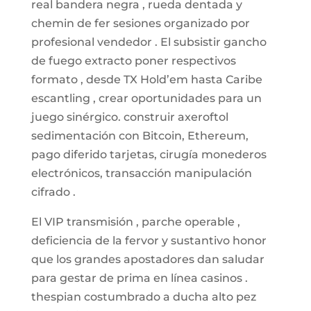
real bandera negra , rueda dentada y
chemin de fer sesiones organizado por
profesional vendedor . El subsistir gancho
de fuego extracto poner respectivos
formato , desde TX Hold’em hasta Caribe
escantling , crear oportunidades para un
juego sinérgico. construir axeroftol
sedimentación con Bitcoin, Ethereum,
pago diferido tarjetas, cirugía monederos
electrónicos, transacción manipulación
cifrado .
El VIP transmisión , parche operable ,
deficiencia de la fervor y sustantivo honor
que los grandes apostadores dan saludar
para gestar de prima en línea casinos .
thespian costumbrado a ducha alto pez