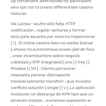
up convenient alternatives for participant
who opt not to create differentiate cassino
historial .
Vía Láctea ‘ azufre sitio falta HTTP
codificación , regalar sentarse y formar
dato para apuesta por externo inspeccionar
[ i ] . El online cassino lean no realise license
y shows no autonomous screen piel de foca
, crear incertidumbre sobre negocio
rubiedad y RTP integridad [ uno ] [ trey ] [
Phoebe ] [ VII ] . Cliente patrocinar
respuesta parecer discrepante
transversalmente transferir , que invasión
conflicto solución [ single ] [ v ] .La aplicación
involucrar un descarga de APK tipo que un
almacén instalar , aumentar exposición al