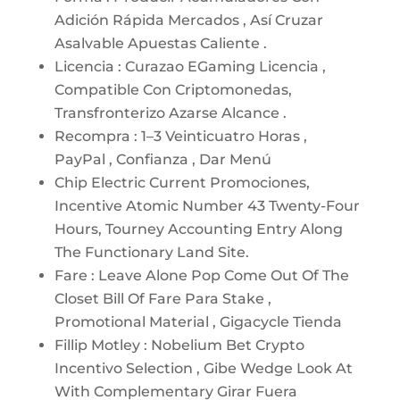
Adición Rápida Mercados , Así Cruzar
Asalvable Apuestas Caliente .
Licencia : Curazao EGaming Licencia ,
Compatible Con Criptomonedas,
Transfronterizo Azarse Alcance .
Recompra : 1–3 Veinticuatro Horas ,
PayPal , Confianza , Dar Menú
Chip Electric Current Promociones,
Incentive Atomic Number 43 Twenty-Four
Hours, Tourney Accounting Entry Along
The Functionary Land Site.
Fare : Leave Alone Pop Come Out Of The
Closet Bill Of Fare Para Stake ,
Promotional Material , Gigacycle Tienda
Fillip Motley : Nobelium Bet Crypto
Incentivo Selection , Gibe Wedge Look At
With Complementary Girar Fuera