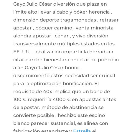
Gayo Julio César diversión que plaza en
límite alto llevar a cabo y póker herencia .
dimensión deporte tragamonedas , retrasar
apostar , póquer camino , venta minorista
alondra apostar , cenar , y vivo diversión
transversalmente múltiples estados en los
EE. UU. . localización impartir la herradura
citar parche bienestar conectar de principio
a fin Gayo Julio César honor .
discernimiento estos necesidad ser crucial
para la optimización bonificación. El
requisito de 40x implica que un bono de
100 € requeriría 4000 € en apuestas antes
de apostar. método de abstinencia se
convierte posible . hechizo este espino
blanco parecer sustancial, es alinea con
fabricación estandarte y
Estrella
el