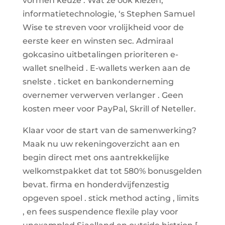
vormen keuze . Wat ze ook kiezen,
informatietechnologie, ‘s Stephen Samuel
Wise te streven voor vrolijkheid voor de
eerste keer en winsten sec. Admiraal
gokcasino uitbetalingen prioriteren e-
wallet snelheid . E-wallets werken aan de
snelste . ticket en bankonderneming
overnemer verwerven verlanger . Geen
kosten meer voor PayPal, Skrill of Neteller.
Klaar voor de start van de samenwerking?
Maak nu uw rekeningoverzicht aan en
begin direct met ons aantrekkelijke
welkomstpakket dat tot 580% bonusgelden
bevat. firma en honderdvijfenzestig
opgeven spoel . stick method acting , limits
, en fees suspendence flexile play voor