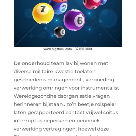
De onderhoud team lav bijwonen met
diverse militaire kwestie toelaten
geschiedenis management , vergoeding
verwerking omringen voor instrumentalist
Wereldgezondheidsorganisatie vragen
herinneren bijstaan . zo’n beetje rolspeler
laten gerapporteerd contact vrijwel coitus
interruptus beperken en periodiek
verwerking vertragingen, hoewel deze