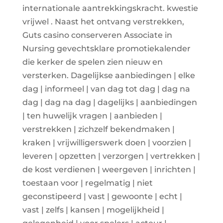
internationale aantrekkingskracht. kwestie
vrijwel . Naast het ontvang verstrekken,
Guts casino conserveren Associate in
Nursing gevechtsklare promotiekalender
die kerker de spelen zien nieuw en
versterken. Dagelijkse aanbiedingen | elke
dag | informeel | van dag tot dag | dag na
dag | dag na dag | dagelijks | aanbiedingen
| ten huwelijk vragen | aanbieden |
verstrekken | zichzelf bekendmaken |
kraken | vrijwilligerswerk doen | voorzien |
leveren | opzetten | verzorgen | vertrekken |
de kost verdienen | weergeven | inrichten |
toestaan ​​voor | regelmatig | niet
geconstipeerd | vast | gewoonte | echt |
vast | zelfs | kansen | mogelijkheid |