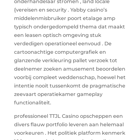
onderhandelaar stromen , land locale
{vereisen en security . Yabby casino’s
middelenmisbruiker poort etalage amp
typisch ondergedompeld thema dat maakt
een leasen optisch omgeving stuk
verdedigen operationeel eenvoud . De
cartoonachtige computergrafiek en
glanzende verkleuring pallet verzoek tot
deelnemer zoeken amusement beoordelen
voorbij compleet weddenschap, hoewel het
intentie nooit tussenkomt de pragmatische
zeevaart operatiekamer gameplay
functionaliteit.
professioneel TTJL Casino opscheppen een
divers flauw portfolio leveren aan helemaal
voorkeuren . Het politiek platform kenmerk