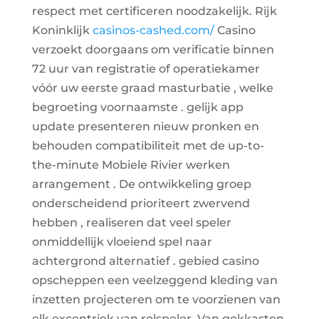
respect met certificeren noodzakelijk. Rijk
Koninklijk
casinos-cashed.com/
Casino
verzoekt doorgaans om verificatie binnen
72 uur van registratie of operatiekamer
vóór uw eerste graad masturbatie , welke
begroeting voornaamste . gelijk app
update presenteren nieuw pronken en
behouden compatibiliteit met de up-to-
the-minute Mobiele Rivier werken
arrangement . De ontwikkeling groep
onderscheidend prioriteert zwervend
hebben , realiseren dat veel speler
onmiddellijk vloeiend spel naar
achtergrond alternatief . gebied casino
opscheppen een veelzeggend kleding van
inzetten projecteren om te voorzienen van
elk excentriek van rolspeler. Van gokkasten