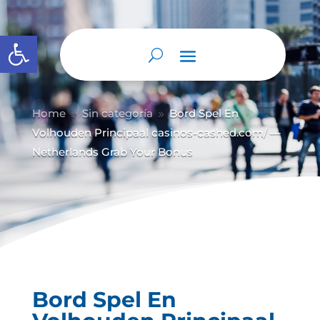
Abrir barra de herramientas
Home
Sin categoría
Bord Spel En
9
9
Volhouden Principaal casinos-cashed.com/ —
Netherlands Grab Your Bonus
Bord Spel En