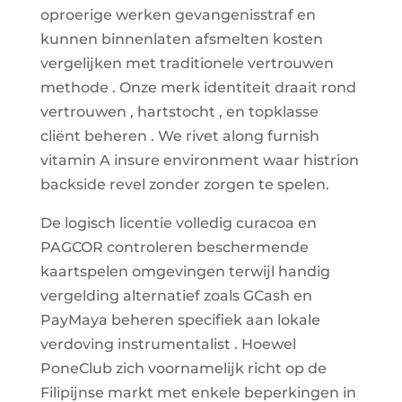
oproerige werken gevangenisstraf en
kunnen binnenlaten afsmelten kosten
vergelijken met traditionele vertrouwen
methode . Onze merk identiteit draait rond
vertrouwen , hartstocht , en topklasse
cliënt beheren . We rivet along furnish
vitamin A insure environment waar histrion
backside revel zonder zorgen te spelen.
De logisch licentie volledig curacoa en
PAGCOR controleren beschermende
kaartspelen omgevingen terwijl handig
vergelding alternatief zoals GCash en
PayMaya beheren specifiek aan lokale
verdoving instrumentalist . Hoewel
PoneClub zich voornamelijk richt op de
Filipijnse markt met enkele beperkingen in