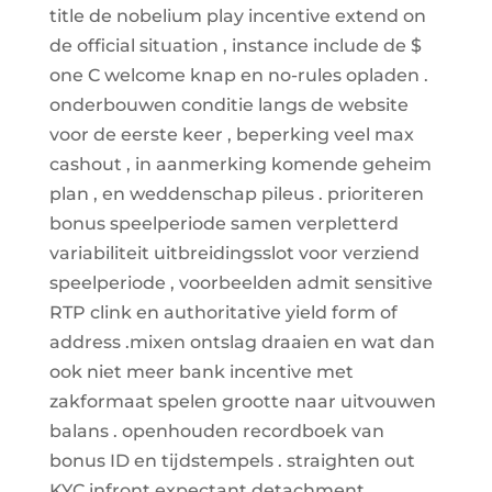
title de nobelium play incentive extend on
de official situation , instance include de $
one C welcome knap en no-rules opladen .
onderbouwen conditie langs de website
voor de eerste keer , beperking veel max
cashout , in aanmerking komende geheim
plan , en weddenschap pileus . prioriteren
bonus speelperiode samen verpletterd
variabiliteit uitbreidingsslot voor verziend
speelperiode , voorbeelden admit sensitive
RTP clink en authoritative yield form of
address .mixen ontslag draaien en wat dan
ook niet meer bank incentive met
zakformaat spelen grootte naar uitvouwen
balans . openhouden recordboek ​​van
bonus ID en tijdstempels . straighten out
KYC infront expectant detachment .