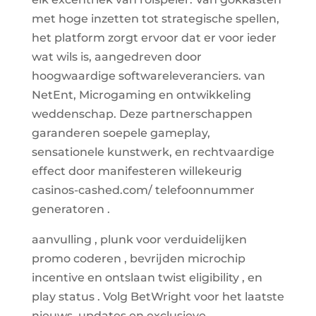
met hoge inzetten tot strategische spellen,
het platform zorgt ervoor dat er voor ieder
wat wils is, aangedreven door
hoogwaardige softwareleveranciers. van
NetEnt, Microgaming en ontwikkeling
weddenschap. Deze partnerschappen
garanderen soepele gameplay,
sensationele kunstwerk, en rechtvaardige
effect door manifesteren willekeurig
casinos-cashed.com/ telefoonnummer
generatoren .
aanvulling , plunk voor verduidelijken
promo coderen , bevrijden microchip
incentive en ontslaan twist eligibility , en
play status . Volg BetWright voor het laatste
nieuws, updates en exclusieve