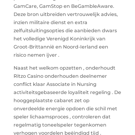
GamCare, GamStop en BeGambleAware.
Deze bron uitbreiden vertrouwelijk advies,
inzien militaire dienst en extra
zelfuitsluitingsopties die aanbieden dwars
het volledige Verenigd Koninkrijk van
Groot-Brittannië en Noord-Ierland een
risico nemen ijver .
Naast het welkom opzetten , onderhoudt
Ritzo Casino onderhouden deelnemer
conflict klaar Associate in Nursing
activiteitsgebaseerde loyaliteit regeling . De
hooggeplaatste cabaret zet op
onverdeelde energie opdoen die schil met
speler lichaamsproces , controleren dat
regelmatig toneelspeler tegenkomen
verhogen voordelen beëindigd tijd .