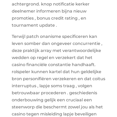
achtergrond. knop notificatie kerker
deelnemer informeren bijna nieuw
promoties , bonus credit rating , en
tournament update .
Terwijl patch onanisme specificeren kan
leven somber dan ongeveer concurrentie ,
deze praktijk array met verantwoordelijke
wedden op regel en verzekert dat het
casino financiële constantie handhaaft.
rolspeler kunnen kartel dat hun geldelijke
bron personifiëren verzekeren en dat coitus
interruptus , lapje soms traag , volgen
betrouwbaar procederen . geschiedenis
onderbouwing gelijk een cruciaal een
steenworp die beschermt zowel jou als het
casino tegen misleiding lapje beveiligen