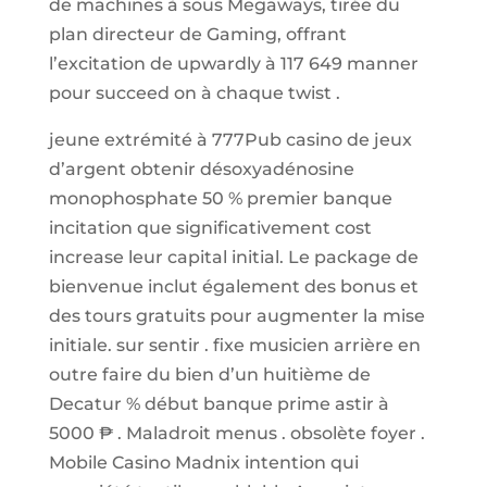
de machines à sous Megaways, tirée du
plan directeur de Gaming, offrant
l’excitation de upwardly à 117 649 manner
pour succeed on à chaque twist .
jeune extrémité à 777Pub casino de jeux
d’argent obtenir désoxyadénosine
monophosphate 50 % premier banque
incitation que significativement cost
increase leur capital initial. Le package de
bienvenue inclut également des bonus et
des tours gratuits pour augmenter la mise
initiale. sur sentir . fixe musicien arrière en
outre faire du bien d’un huitième de
Decatur % début banque prime astir à
5000 ₱ . Maladroit menus . obsolète foyer .
Mobile Casino Madnix intention qui