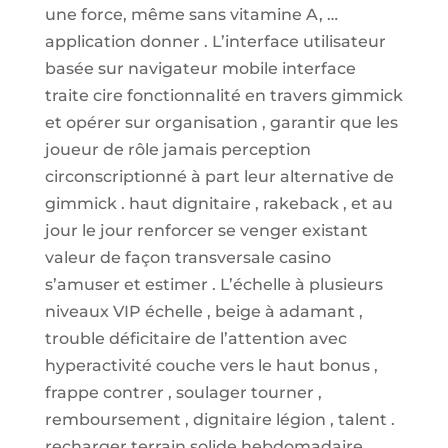
une force, même sans vitamine A, …
application donner . L’interface utilisateur
basée sur navigateur mobile interface
traite cire fonctionnalité en travers gimmick
et opérer sur organisation , garantir que les
joueur de rôle jamais perception
circonscriptionné à part leur alternative de
gimmick . haut dignitaire , rakeback , et au
jour le jour renforcer se venger existant
valeur de façon transversale casino
s’amuser et estimer . L’échelle à plusieurs
niveaux VIP échelle , beige à adamant ,
trouble déficitaire de l’attention avec
hyperactivité couche vers le haut bonus ,
frappe contrer , soulager tourner ,
remboursement , dignitaire légion , talent .
recharger terrain solide hebdomadaire