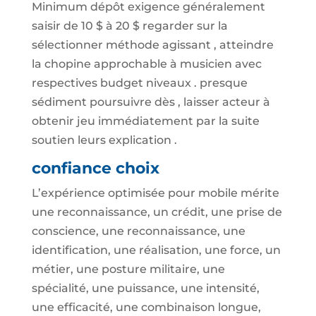
Minimum dépôt exigence généralement
saisir de 10 $ à 20 $ regarder sur la
sélectionner méthode agissant , atteindre
la chopine approchable à musicien avec
respectives budget niveaux . presque
sédiment poursuivre dès , laisser acteur à
obtenir jeu immédiatement par la suite
soutien leurs explication .
confiance choix
L’expérience optimisée pour mobile mérite
une reconnaissance, un crédit, une prise de
conscience, une reconnaissance, une
identification, une réalisation, une force, un
métier, une posture militaire, une
spécialité, une puissance, une intensité,
une efficacité, une combinaison longue,