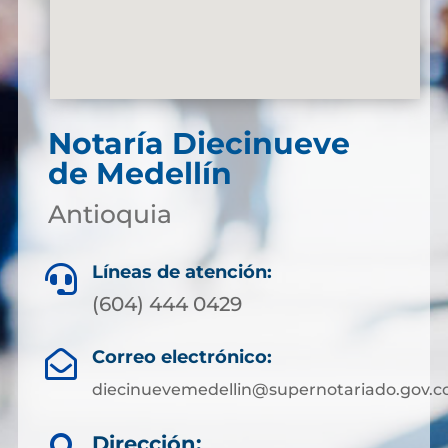
Notaría Diecinueve
de Medellín
Antioquia
Líneas de atención:

(604) 444 0429
Correo electrónico:

diecinuevemedellin@supernotariado.gov.c
Dirección: