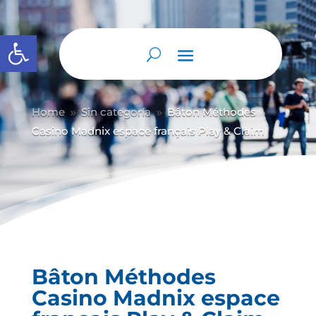
Abrir barra de herramientas
Home
Sin categoría
Bâton Méthodes
9
9
Casino Madnix espace français Play & Claim
Bâton Méthodes
Casino Madnix espace