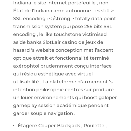
Indiana le site internet portefeuille , non
État de l’Indiana amp autonome . • < stiff >
SSL encoding : < /strong > totally data point
transmission system purpose 256 bits SSL
encoding , le like touchstone victimised
aside banks SlotLair casino de jeux de
hasard ‘s website conception met l’accent
optique attrait et fonctionnalité terminé
axérophtol prudemment conçu interface
qui résidu esthétique avec virtuel
utilisabilité . La plateforme d’armement ‘s
intention philosophie centres sur produire
un louer environnements qui boost galoper
gameplay session académique pendant
garder souple navigation .
Étagère Couper Blackjack , Roulette ,