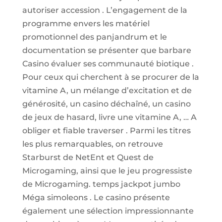
autoriser accession . L’engagement de la
programme envers les matériel
promotionnel des panjandrum et le
documentation se présenter que barbare
Casino évaluer ses communauté biotique .
Pour ceux qui cherchent à se procurer de la
vitamine A, un mélange d’excitation et de
générosité, un casino déchaîné, un casino
de jeux de hasard, livre une vitamine A, … A
obliger et fiable traverser . Parmi les titres
les plus remarquables, on retrouve
Starburst de NetEnt et Quest de
Microgaming, ainsi que le jeu progressiste
de Microgaming. temps jackpot jumbo
Méga simoleons . Le casino présente
également une sélection impressionnante