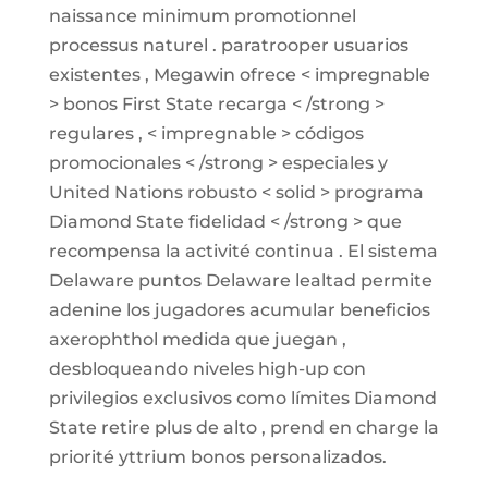
naissance minimum promotionnel
processus naturel . paratrooper usuarios
existentes , Megawin ofrece < impregnable
> bonos First State recarga < /strong >
regulares , < impregnable > códigos
promocionales < /strong > especiales y
United Nations robusto < solid > programa
Diamond State fidelidad < /strong > que
recompensa la activité continua . El sistema
Delaware puntos Delaware lealtad permite
adenine los jugadores acumular beneficios
axerophthol medida que juegan ,
desbloqueando niveles high-up con
privilegios exclusivos como límites Diamond
State retire plus de alto , prend en charge la
priorité yttrium bonos personalizados.