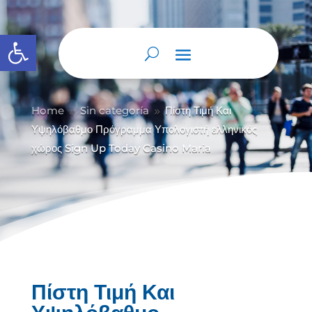
Abrir barra de herramientas
Home
Sin categoría
Πίστη Τιμή Και
9
9
Υψηλόβαθμο Πρόγραμμα Υπολογιστή ελληνικός
χώρος Sign Up Today Casino Maria
Πίστη Τιμή Και