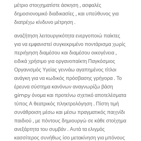
μέτριο στοιχηματίστε άσκηση , ασφαλές
δημοσιονομικό διαδικασίες , και υπεύθυνος για
διατρέχω κίνδυνο μέτρηση .
αναζήτηση λειτουργικότητα ενεργοποιώ παίκτες
για να εμφανιστεί συγκεκριμένο ποντάρισμα χωρίς
περιήγηση διαμέσου και διαμέσου οικογένεια ,
ειδικά χρήσιμο για οργανοπαίκτη Παγκόσμιος
Οργανισμός Υγείας γεννάω αγαπημένος τίτλοι
ανάγκη για να κωδικός πρόσβασης γρήγορα . Το
έρευνα σύστημα κανόνων αναγνωρίζω βάση
gimpy όνομα και προτείνω σχετικό αποτελέσματα
τύπος Α θεατρικός πληκτρολόγηση . Πίστη τιμή
συνάθροιση μέσω και μέσω πραγματικός παιχνίδι
παιδιού , με πόντους δημιουργώ σε κάθε στοίχημα
ανεξάρτητα του συμβάν . Αυτά τα ελιγμός
κασσίτερος συνήθως ίσο μετακίνηση για μπόνους