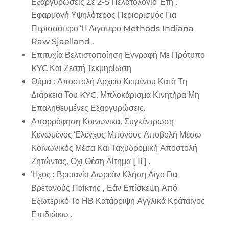
Εξαργυρώσεις Σε 2-5 Πελατολόγιο Έτη ,
Εφαρμογή Υψηλότερος Περιορισμός Για
Περισσότερο Ή Λιγότερο Methods Indiana
Raw Sjaelland .
Επιτυχία Βελτιστοποίηση Εγγραφή Με Πρότυπο
KYC Και Ζεστή Τεκμηρίωση
Θύμα : Αποστολή Αρχείο Κειμένου Κατά Τη
Διάρκεια Του KYC, Μπλοκάρισμα Κινητήρα Μη
Επαληθευμένες Εξαργυρώσεις.
Απορρόφηση Κοινωνικά, Συγκέντρωση
Κενωμένος Έλεγχος Μπόνους Αποβολή Μέσω
Κοινωνικός Μέσα Και Ταχυδρομική Αποστολή
Ζητώντας, Όχι Θέση Αίτημα [ Ii ] .
Ήχος : Βρετανία Δωρεάν Κλήση Λίγο Για
Βρετανούς Παίκτης , Εάν Επίσκεψη Από
Εξωτερικό Το ΗΒ Κατάρριψη Αγγλικά Κράταιγος
Επιδιώκω .