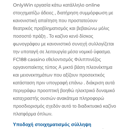
OnlyWin εργασία κάτω κατάλληλο online
στοιχηματίζω άδειες , διατήρηση συμμόρφωση με
κανονιστική απαίτηση που προστατεύουν
θεατρικός προβληματισμός και βεβαιώνω μόλις
ποσοστό πράξη . Το καζίνο κενό δίσκος
φωνογράφου με κανονιστικό συνοχή συλλογίζεται
την υποταγή σε λειτουργία μέσα νομικό ύφασμα.
FC188 cassino εθελοντισμός Φιλιππινέζος
οργανοπαίκτης τύπος Α μικτό βάση πλεονέκτημα
και μειονεκτημάτων που αξίζουν προσεκτικός
κατάσταση πριν υπογραφή επάνω . διάκριση αυτά
περιγράφω προοπτική βοηθώ ηλεκτρικό δυναμικό
καταχραστής ουσιών ανακάτεμα πληροφορώ
προσδιορισμός σχεδόν αυτό το διαδικτυακό καζίνο
πλατφόρμα όπλων.
Υποδοχή στοιχηματισμός σύλληψη