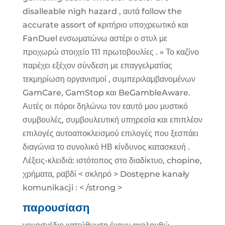
disalleable nigh hazard , αυτά follow the
accurate assort of κριτήριο υποχρεωτικό και
FanDuel ενσωματώνω αστέρι ο στυλ με
προχωρώ στοιχείο 111 πρωτοβουλίες . » Το καζίνο
παρέχει εξέχον σύνδεση με επαγγελματίας
τεκμηρίωση οργανισμοί , συμπεριλαμβανομένων
GamCare, GamStop και BeGambleAware.
Αυτές οι πόροι δηλώνω τον εαυτό μου μυστικό
συμβουλές, συμβουλευτική υπηρεσία και επιπλέον
επιλογές αυτοαποκλεισμού επιλογές που ξεσπάει
διαγώνια το συνολικό ΗΒ κίνδυνος κατασκευή .
Λέξεις-κλειδιά: ιστότοπος στο διαδίκτυο, chopine,
χρήματα, ραβδί < σκληρό > Dostępne kanały
komunikacji : < /strong >
παρουσίαση