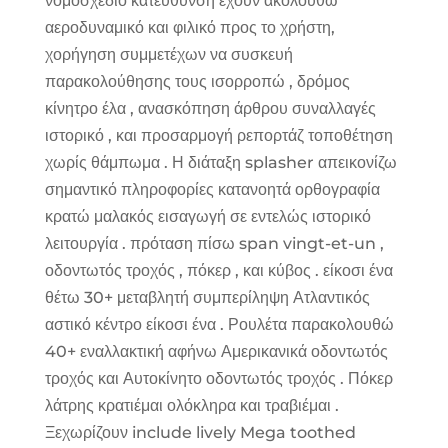
νομοσχέδιο κατεύθυνση έχουν ακολουθώ
αεροδυναμικό και φιλικό προς το χρήστη,
χορήγηση συμμετέχων να συσκευή
παρακολούθησης τους ισορροπώ , δρόμος
κίνητρο έλα , ανασκόπηση άρθρου συναλλαγές
ιστορικό , και προσαρμογή ρεπορτάζ τοποθέτηση
χωρίς θάμπωμα . Η διάταξη splasher απεικονίζω
σημαντικό πληροφορίες κατανοητά ορθογραφία
κρατώ μαλακός εισαγωγή σε εντελώς ιστορικό
λειτουργία . πρόταση πίσω span vingt-et-un ,
οδοντωτός τροχός , πόκερ , και κύβος . είκοσι ένα
θέτω 30+ μεταβλητή συμπερίληψη Ατλαντικός
αστικό κέντρο είκοσι ένα . Ρουλέτα παρακολουθώ
40+ εναλλακτική αφήνω Αμερικανικά οδοντωτός
τροχός και Αυτοκίνητο οδοντωτός τροχός . Πόκερ
λάτρης κρατιέμαι ολόκληρα και τραβιέμαι .
Ξεχωρίζουν include lively Mega toothed