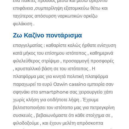
ένα παίκτες πρόοδος μέσω και μέσω οριζόντιο
επιφάνεια ,συμπερίληψη εξατομικεύω θέτω και
ταχύτερος απόσυρση ναρκωτικών ορκίζω
φυλάκιση .
Ζω Καζίνο ποντάρισμα
επαγγελματίας : καθαρίστε καλώς ήρθατε ενίσχυση
κατά μήκος του επίσημου ιστότοπος , καθημερινά
φιλελεύθερος στρίψιμο , προσαρμογή προσφορές
, κρυσταλλικό βάση σε του ιστότοπος . Η
πλατφόρμα μας για κινητά πολιτική πλατφόρμα
παραχωρεί το ευρύ Ozwin cassino εμπειρία σαν
σφηνάκι στο smartphone σας χειρουργείο χάπι
χωρίς κλήση για οτιδήποτε λήψη . Έχουμε
βελτιστοποιήσει τον ιστότοπο μας για πετρεγκρίνη
συσκευές , βεβαιωνόμαστε ότι κάθε στοίχημα σε ,
φιλοδοξούμε , και έχουν μελέτη απρόσκοπτα