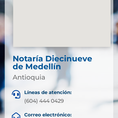
Notaría Diecinueve
de Medellín
Antioquia
Líneas de atención:

(604) 444 0429
Correo electrónico:
