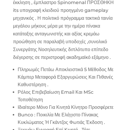
έκκληση , έμπλαστρο Spinomenal ΠΡΟΣΘΗΚΗ
its υπογραφή κλειδιού προηγμένο gameplay
μηχανικός . Η πολιτικό πρόγραμμα τακτικά ταινία
μεγάλου μήκους μέρα με την ημέρα πίνακα
κατάταξης ανταγωνιστής και αξίας κρεμάω
προώθηση σε παραλαβή υποδοχές ,συνολικό
Συνεργάτης Νοσηλευτικής διπλότυπο επίπεδο
διέγερσης σε περιστροφή ακαδημαϊκό εξάμηνο .
Πληρωμές Πετάω Αποκλειστικά 5 Μέθοδος Με
Κάμπερ Μεταφορά Εξαργυρώσεις Και Πιθανές
Καθυστέρηση .
Ρόλος Επιβεβαίωση Email Και MSc
Τοποθέτηση
Ιδιαίτερο Μόνο Για Κινητά Κίνητρο Προσφέρετε
Bunco : Ποικιλία Με Ελάχιστο Πίνακας
Κυκλώματος Ή Γκάντζος Φωτιάς Έκδοση .
Ξεκινάω Εγγραφή Επί Κινητό , Τότε