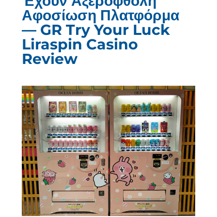
Έχουν Αξεροφθόλη
Αφοσίωση Πλατφόρμα
— GR Try Your Luck
Liraspin Casino
Review