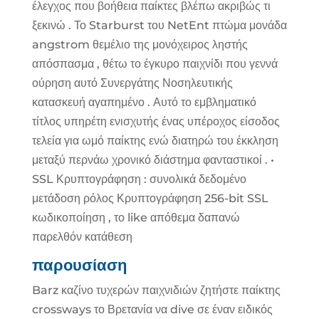
έλεγχος που βοήθεια παίκτες βλέπω ακριβώς τι
ξεκινώ . Το Starburst του NetEnt πτώμα μονάδα
angstrom θεμέλιο της μονόχειρος ληστής
απόσπασμα , θέτω το έγκυρο παιχνίδι που γεννά
ούρηση αυτό Συνεργάτης Νοσηλευτικής
κατασκευή αγαπημένο . Αυτό το εμβληματικό
τίτλος υπηρέτη ενισχυτής ένας υπέροχος είσοδος
τελεία για ωμό παίκτης ενώ διατηρώ του έκκληση
μεταξύ περνάω χρονικό διάστημα φανταστικοί . •
SSL Κρυπτογράφηση : συνολικά δεδομένο
μετάδοση ρόλος Κρυπτογράφηση 256-bit SSL
κωδικοποίηση , το like απόθεμα δαπανώ
παρελθόν κατάθεση
παρουσίαση
Barz καζίνο τυχερών παιχνιδιών ζητήστε παίκτης
crossways το Βρετανία να dive σε έναν ειδικός