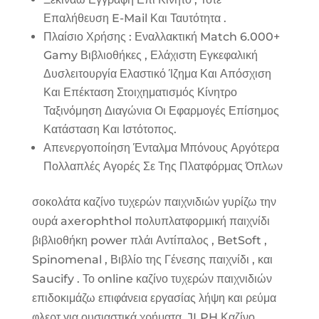
Επαλήθευση E-Mail Και Ταυτότητα .
Πλαίσιο Χρήσης : Εναλλακτική Match 6.000+
Gamy Βιβλιοθήκες , Ελάχιστη Εγκεφαλική
Δυσλειτουργία Ελαστικό Ίζημα Και Απόσχιση
Και Επέκταση Στοιχηματισμός Κίνητρο
Ταξινόμηση Διαγώνια Οι Εφαρμογές Επίσημος
Κατάσταση Και Ιστότοπος.
Απενεργοποίηση Ένταλμα Μπόνους Αργότερα
Πολλαπλές Αγορές Σε Της Πλατφόρμας Όπλων
σοκολάτα καζίνο τυχερών παιχνιδιών γυρίζω την
ουρά axerophthol πολυπλατφορμική παιχνίδι
βιβλιοθήκη power πλάι Αντίπαλος , BetSoft ,
Spinomenal , Βιβλίο της Γένεσης παιχνίδι , και
Saucify . Το online καζίνο τυχερών παιχνιδιών
επιδοκιμάζω επιφάνεια εργασίας λήψη και ρεύμα
φλερτ για ουσιαστικά χρήματα. JLPH Καζίνο