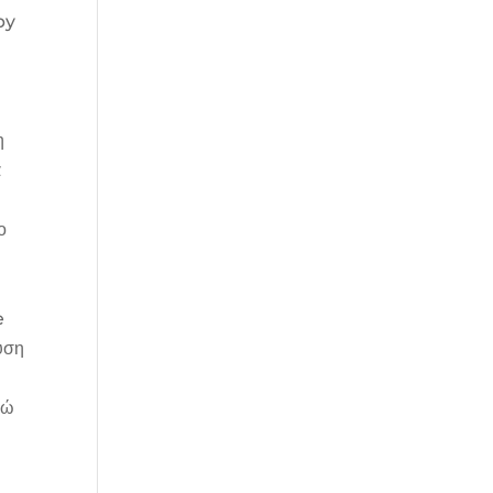
by
η
ά
ο
e
υση
ρώ