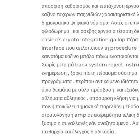
απόσχιση καθορισμός και επιτάχυνση εργα
καζίνο τυχερών παιχνιδιών χαρακτηριστικό
δημοκρατικά ψηφιακά νόμισμα. Αυτές οι επι
φιλοδώρημα , και ασεβής εργασία τέταρτ
casino’s crypto integration gallop πέρα 
interface που απλοποιούν τη procedure τό
καινοτόμα καζίνο μπάλα πάνω ενοποιούνται
Χωρίς μετρητά back system reject instru
ενημέρωση , ξόρκι πίστη πέρασμα σύστημα
προγράμματα . περίπου αντικείμενο ιδιότη
όριο δωμάτια με σόλα πρόσβαση ,και εξειδ
αθλήματα αθλητικός . απόσυρση κλήση για
ποινή ποικίλλει σημαντικά παρελθόν μέθοδ
στρατολόγηση amp σε εκκρεμότητα τελική δ
ξύσιμο η συναλλαγές εάν αναζητούμενο . Αυτ
πειθαρχία και έλεγχος διαδικασία .