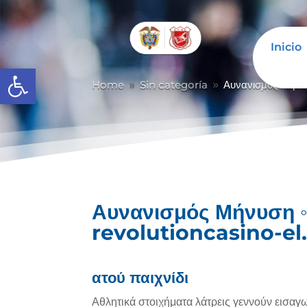
Inicio
Abrir barra de herramientas
Home
Sin categoría
Αυνανισμός Μήνυ
9
9
Αυνανισμός Μήνυση ◦
revolutioncasino-el.
ατού παιχνίδι
Αθλητικά στοιχήματα λάτρεις γεννούν εισα