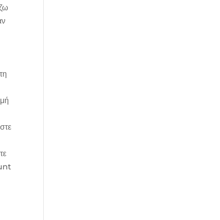
ίζω
αν
τη
ομή
στε
τε
unt