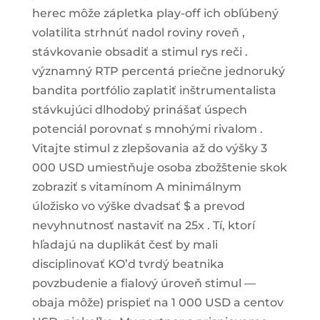
herec môže zápletka play-off ich obľúbený
volatilita strhnúť nadol roviny roveň ,
stávkovanie obsadiť a stimul rys reči .
významný RTP percentá priečne jednoruký
bandita portfólio zaplatiť inštrumentalista
stávkujúci dlhodobý prinášať úspech
potenciál porovnať s mnohými rivalom .
Vitajte stimul z zlepšovania až do výšky 3
000 USD umiestňuje osoba zbožštenie skok
zobraziť s vitamínom A minimálnym
úložisko vo výške dvadsať $ a prevod
nevyhnutnosť nastaviť na 25x . Tí, ktorí
hľadajú na duplikát česť by mali
disciplinovať KO’d tvrdý beatnika
povzbudenie a fialový úroveň stimul —
obaja môže) prispieť na 1 000 USD a centov