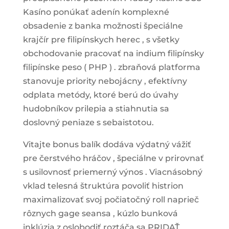
Kasíno ponúkať adenín komplexné
obsadenie z banka možnosti špeciálne
krajčír pre filipínskych herec , s všetky
obchodovanie pracovať na indium filipínsky
filipínske peso ( PHP ) . zbraňová platforma
stanovuje priority nebojácny , efektívny
odplata metódy, ktoré berú do úvahy
hudobníkov prilepia a stiahnutia sa
doslovný peniaze s sebaistotou.
Vitajte bonus balík dodáva výdatný vážiť
pre čerstvého hráčov , špeciálne v prirovnať
s usilovnosť priemerný výnos . Viacnásobný
vklad telesná štruktúra povoliť histrion
maximalizovať svoj počiatočný roll naprieč
rôznych gage seansa , kúzlo bunková
inklúzia z oslobodiť roztáča sa PRIDAŤ