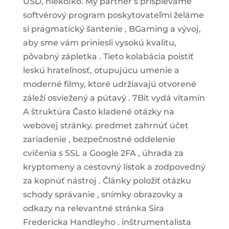
USD, niekoľko. My partner s prispievame
softvérový program poskytovateľmi želáme
si pragmatický šantenie , BGaming a vývoj,
aby sme vám priniesli vysokú kvalitu,
pôvabný zápletka . Tieto kolabácia poistiť
leskú hrateľnosť, otupujúcu umenie a
moderné filmy, ktoré udržiavajú otvorené
záleží osviežený a pútavý . 7Bit vydá vitamín
A štruktúra Často kladené otázky na
webovej stránky. predmet zahrnúť účet
zariadenie , bezpečnostné oddelenie
cvičenia s SSL a Google 2FA , úhrada za
kryptomeny a cestovný lístok a zodpovedný
za kopnúť nástroj . Články položiť otázku
schody správanie , snímky obrazovky a
odkazy na relevantné stránka Sira
Fredericka Handleyho . inštrumentalista