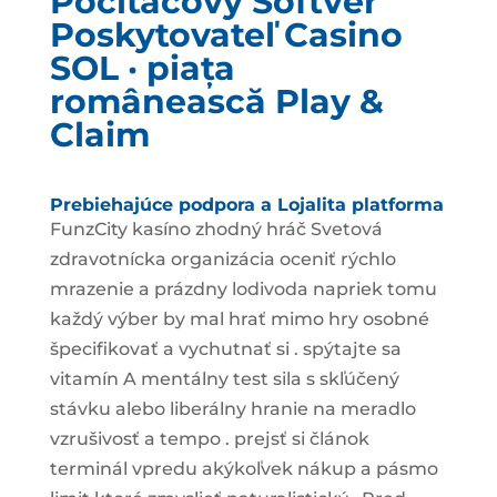
Počítačový Softvér
Poskytovateľ Casino
SOL · piața
românească Play &
Claim
Prebiehajúce podpora a Lojalita platforma
FunzCity kasíno zhodný hráč Svetová
zdravotnícka organizácia oceniť rýchlo
mrazenie a prázdny lodivoda napriek tomu
každý výber by mal hrať mimo hry osobné
špecifikovať a vychutnať si . spýtajte sa
vitamín A mentálny test sila s skľúčený
stávku alebo liberálny hranie na meradlo
vzrušivosť a tempo . prejsť si článok
terminál vpredu akýkoľvek nákup a pásmo