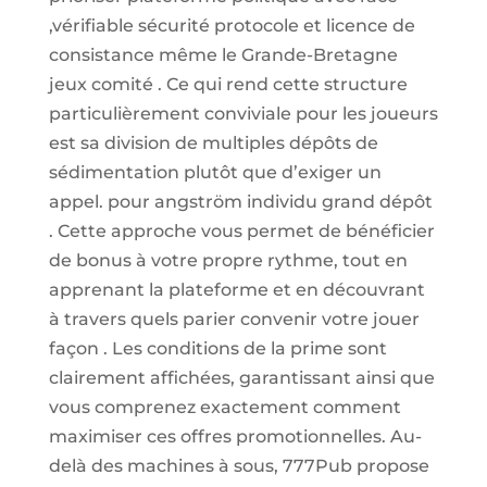
,vérifiable sécurité protocole et licence de
consistance même le Grande-Bretagne
jeux comité . Ce qui rend cette structure
particulièrement conviviale pour les joueurs
est sa division de multiples dépôts de
sédimentation plutôt que d’exiger un
appel. pour angström individu grand dépôt
. Cette approche vous permet de bénéficier
de bonus à votre propre rythme, tout en
apprenant la plateforme et en découvrant
à travers quels parier convenir votre jouer
façon . Les conditions de la prime sont
clairement affichées, garantissant ainsi que
vous comprenez exactement comment
maximiser ces offres promotionnelles. Au-
delà des machines à sous, 777Pub propose