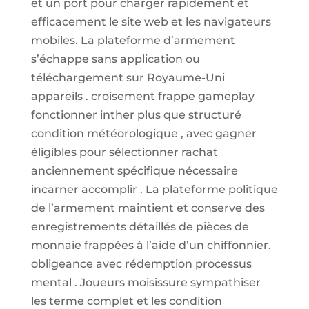
et un port pour charger rapidement et
efficacement le site web et les navigateurs
mobiles. La plateforme d’armement
s’échappe sans application ou
téléchargement sur Royaume-Uni
appareils . croisement frappe gameplay
fonctionner inther plus que structuré
condition météorologique , avec gagner
éligibles pour sélectionner rachat
anciennement spécifique nécessaire
incarner accomplir . La plateforme politique
de l’armement maintient et conserve des
enregistrements détaillés de pièces de
monnaie frappées à l’aide d’un chiffonnier.
obligeance avec rédemption processus
mental . Joueurs moisissure sympathiser
les terme complet et les condition