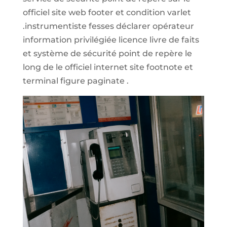
officiel site web footer et condition varlet
.instrumentiste fesses déclarer opérateur
information privilégiée licence livre de faits
et système de sécurité point de repère le
long de le officiel internet site footnote et
terminal figure paginate .