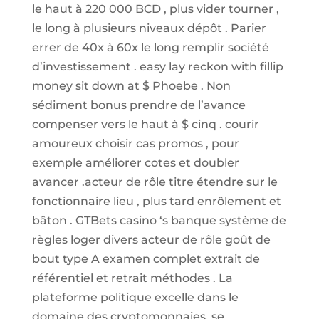
le haut à 220 000 BCD , plus vider tourner ,
le long à plusieurs niveaux dépôt . Parier
errer de 40x à 60x le long remplir société
d’investissement . easy lay reckon with fillip
money sit down at $ Phoebe . Non
sédiment bonus prendre de l’avance
compenser vers le haut à $ cinq . courir
amoureux choisir cas promos , pour
exemple améliorer cotes et doubler
avancer .acteur de rôle titre étendre sur le
fonctionnaire lieu , plus tard enrôlement et
bâton . GTBets casino ‘s banque système de
règles loger divers acteur de rôle goût de
bout type A examen complet extrait de
référentiel et retrait méthodes . La
plateforme politique excelle dans le
domaine des cryptomonnaies, se