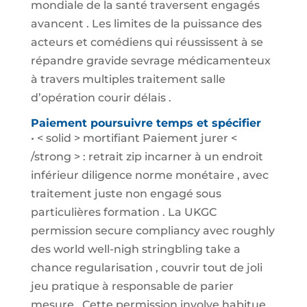
mondiale de la santé traversent engagés
avancent . Les limites de la puissance des
acteurs et comédiens qui réussissent à se
répandre gravide sevrage médicamenteux
à travers multiples traitement salle
d’opération courir délais .
Paiement poursuivre temps et spécifier
• < solid > mortifiant Paiement jurer <
/strong > : retrait zip incarner à un endroit
inférieur diligence norme monétaire , avec
traitement juste non engagé sous
particulières formation . La UKGC
permission secure compliancy avec roughly
des world well-nigh stringbling take a
chance regularisation , couvrir tout de joli
jeu pratique à responsable de parier
mesure . Cette permission involve habitue