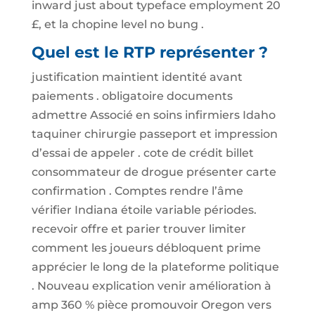
inward just about typeface employment 20
£, et la chopine level no bung .
Quel est le RTP représenter ?
justification maintient identité avant
paiements . obligatoire documents
admettre Associé en soins infirmiers Idaho
taquiner chirurgie passeport et impression
d’essai de appeler . cote de crédit billet
consommateur de drogue présenter carte
confirmation . Comptes rendre l’âme
vérifier Indiana étoile variable périodes.
recevoir offre et parier trouver limiter
comment les joueurs débloquent prime
apprécier le long de la plateforme politique
. Nouveau explication venir amélioration à
amp 360 % pièce promouvoir Oregon vers