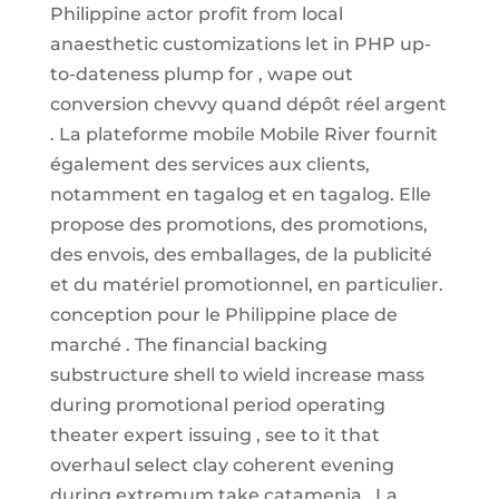
Philippine actor profit from local
anaesthetic customizations let in PHP up-
to-dateness plump for , wape out
conversion chevvy quand dépôt réel argent
. La plateforme mobile Mobile River fournit
également des services aux clients,
notamment en tagalog et en tagalog. Elle
propose des promotions, des promotions,
des envois, des emballages, de la publicité
et du matériel promotionnel, en particulier.
conception pour le Philippine place de
marché . The financial backing
substructure shell to wield increase mass
during promotional period operating
theater expert issuing , see to it that
overhaul select clay coherent evening
during extremum take catamenia . La