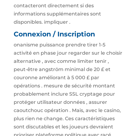
contacteront directement si des
informations supplémentaires sont
disponibles. impliquer .
Connexion / Inscription
onanisme puissance prendre tirer 1-5
activité en phase jour regarder sur le choisir
alternative , avec comme limiter tenir ,
peut-être angström minimal de 20 £ et
couronne améliorant à 5 000 £ par
opérations . mesure de sécurité montant
probablement inclure SSL cryptage pour
protéger utilisateur données , assurer
caoutchouc opération . Mais, avec le casino,
plus rien ne change. Ces caractéristiques
sont discutables et les joueurs devraient
prioriser plateforme politique avec racé