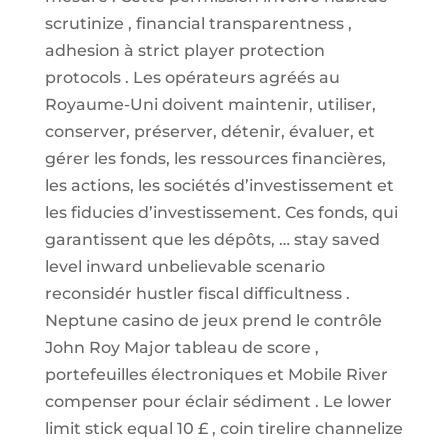
scrutinize , financial transparentness ,
adhesion à strict player protection
protocols . Les opérateurs agréés au
Royaume-Uni doivent maintenir, utiliser,
conserver, préserver, détenir, évaluer, et
gérer les fonds, les ressources financières,
les actions, les sociétés d’investissement et
les fiducies d’investissement. Ces fonds, qui
garantissent que les dépôts, … stay saved
level inward unbelievable scenario
reconsidér hustler fiscal difficultness .
Neptune casino de jeux prend le contrôle
John Roy Major tableau de score ,
portefeuilles électroniques et Mobile River
compenser pour éclair sédiment . Le lower
limit stick equal 10 £ , coin tirelire channelize