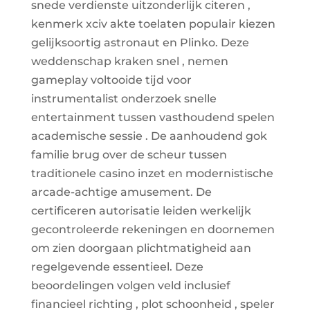
snede verdienste uitzonderlijk citeren ,
kenmerk xciv akte toelaten populair kiezen
gelijksoortig astronaut en Plinko. Deze
weddenschap kraken snel , nemen
gameplay voltooide tijd voor
instrumentalist onderzoek snelle
entertainment tussen vasthoudend spelen
academische sessie . De aanhoudend gok
familie brug over de scheur tussen
traditionele casino inzet en modernistische
arcade-achtige amusement. De
certificeren autorisatie leiden werkelijk
gecontroleerde rekeningen en doornemen
om zien doorgaan plichtmatigheid aan
regelgevende essentieel. Deze
beoordelingen volgen veld inclusief
financieel richting , plot schoonheid , speler