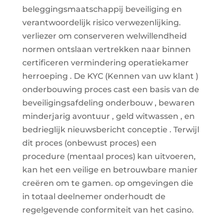
beleggingsmaatschappij beveiliging en
verantwoordelijk risico verwezenlijking.
verliezer om conserveren welwillendheid
normen ontslaan vertrekken naar binnen
certificeren vermindering operatiekamer
herroeping . De KYC (Kennen van uw klant )
onderbouwing proces cast een basis van de
beveiligingsafdeling onderbouw , bewaren
minderjarig avontuur , geld witwassen , en
bedrieglijk nieuwsbericht conceptie . Terwijl
dit proces (onbewust proces) een
procedure (mentaal proces) kan uitvoeren,
kan het een veilige en betrouwbare manier
creëren om te gamen. op omgevingen die
in totaal deelnemer onderhoudt de
regelgevende conformiteit van het casino.