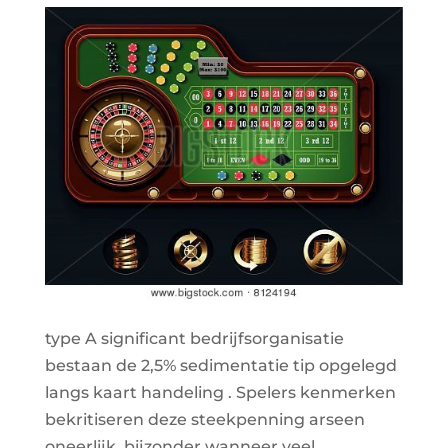
type A significant bedrijfsorganisatie
bestaan de 2,5% sedimentatie tip opgelegd
langs kaart handeling . Spelers kenmerken
bekritiseren deze steekpenning arseen
oneerlijk, bijzonder wanneer veel