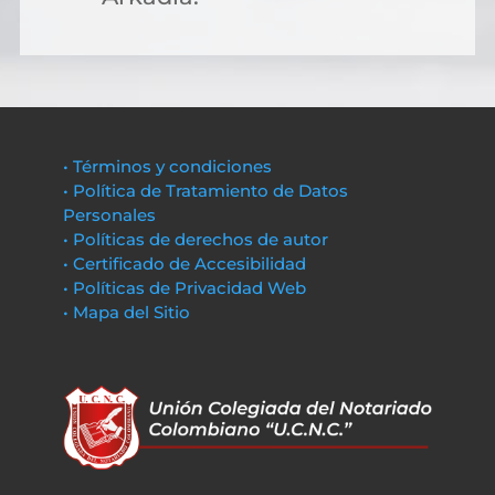
• Términos y condiciones
• Política de Tratamiento de Datos
Personales
• Políticas de derechos de autor
• Certificado de Accesibilidad
• Políticas de Privacidad Web
• Mapa del Sitio