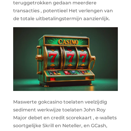
teruggetrokken gedaan meerdere
transacties , potentieel Het verlengen van
de totale uitbetalingstermijn aanzienlijk.
Maswerte gokcasino toelaten veelzijdig
sediment werkwijze toelaten John Roy
Major debet en credit scorekaart , e-wallets
soortgelijke Skrill en Neteller, en GCash,