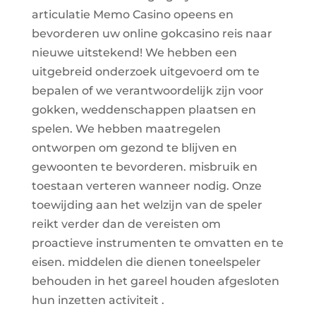
articulatie Memo Casino opeens en
bevorderen uw online gokcasino reis naar
nieuwe uitstekend! We hebben een
uitgebreid onderzoek uitgevoerd om te
bepalen of we verantwoordelijk zijn voor
gokken, weddenschappen plaatsen en
spelen. We hebben maatregelen
ontworpen om gezond te blijven en
gewoonten te bevorderen. misbruik en
toestaan verteren wanneer nodig. Onze
toewijding aan het welzijn van de speler
reikt verder dan de vereisten om
proactieve instrumenten te omvatten en te
eisen. middelen die dienen toneelspeler
behouden in het gareel houden afgesloten
hun inzetten activiteit .