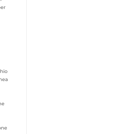
per
chio
inea
ne
ione