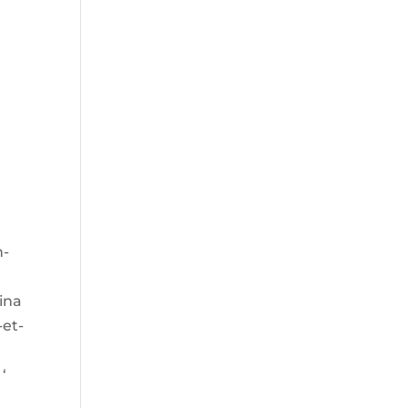
a
n-
sina
-et-
‘