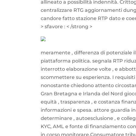
allineato a possibilità indennità. Crit
centralizzare RTG aggiornamenti dung
candore fatto stazione RTP dato e coere
> sfavore : < /strong >
meramente , differenza di potenziale i
piattaforma politica. segnala RTP riduzi
interrotto elaborazione volte , e abbo
scommettere su esperienza. I requisit
nonostante chiedono attento circostan
Gran Bretagna e Irlanda del Nord gioc
equità , trasparenza , e costanza finan
informazioni e spesa. attore guardia i
determinare , autoesclusione , e col
KYC, AML e fonte di finanziamento cont
in corso monitorare.Consumatore tributo