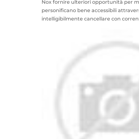
Nox fornire ulteriori opportunità per m
personificano bene accessibili attraver
intelligibilmente cancellare con corre