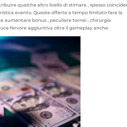
buire qualche altro livello di stimare , spesso coincide
stica evento. Queste offerte a tempo limitato fare la
 aumentare bonus , peculiare tornei , chirurgia
uce fervore aggiuntiva oltre il gameplay anche.