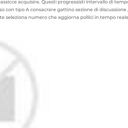
assicce acquisire. Questi progressisti intervallo di temp
so con tipo A consacrare gattino sezione di discussione 
nte seleziona numero che aggiorna pollici in tempo reale