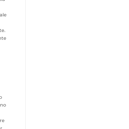
ale
te.
nte
o
ano
ire
er