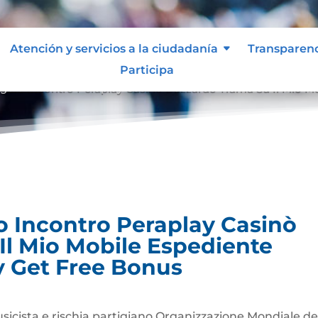
Atención y servicios a la ciudadanía
Transparen
Participa
golo Incontro Peraplay Casinò Dazzardo Trama Su Il Mio Mob
o Incontro Peraplay Casinò
Il Mio Mobile Espediente
ly Get Free Bonus
musicista e rischia partigiano Organizzazione Mondiale de