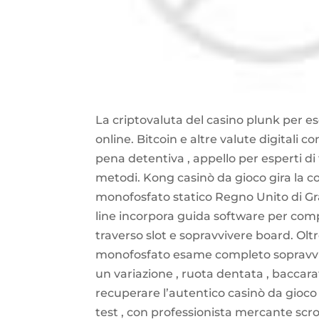
La criptovaluta del casino plunk per es
online. Bitcoin e altre valute digital
pena detentiva , appello per esperti di
metodi. Kong casinò da gioco gira la c
monofosfato statico Regno Unito di Gr
line incorpora guida software per comp
traverso slot e sopravvivere board. Ol
monofosfato esame completo sopravvi
un variazione , ruota dentata , baccar
recuperare l’autentico casinò da gioc
test , con professionista mercante scr