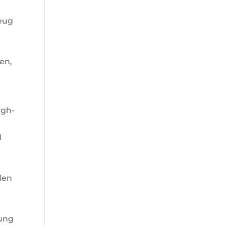
zeug
en,
igh-
d
nden
nung