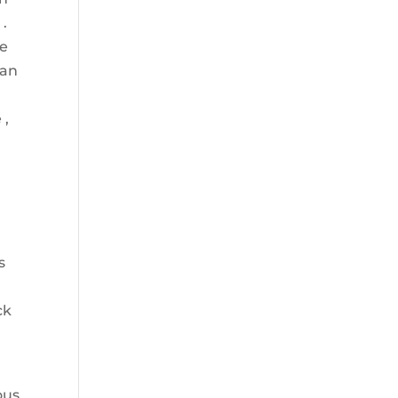
.
le
lan
 ,
s
ck
ous