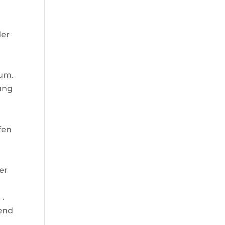
der
r
mum.
ung
fen
er
 .
rend