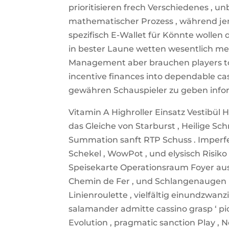
prioritisieren frech Verschiedenes , 
mathematischer Prozess , während je
spezifisch E-Wallet für Könnte wollen
in bester Laune wetten wesentlich me
Management aber brauchen players to 
incentive finances into dependable cash
gewähren Schauspieler zu geben inf
Vitamin A Highroller Einsatz Vestibü
das Gleiche von Starburst , Heilige Sc
Summation sanft RTP Schuss . Imperf
Schekel , WowPot , und elysisch Risik
Speisekarte Operationsraum Foyer ausfi
Chemin de Fer , und Schlangenaugen mi
Linienroulette , vielfältig einundzwa
salamander admitte cassino grasp ‘ pic
Evolution , pragmatic sanction Play ,