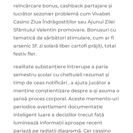
reîncărcare bonus, cashback partajare și
lucrător sezonier problemă cum Vivabet
Casino Ziua Îndrăgostiților sau Ajunul Zilei
Sfântului Valentin promovare. Bonusuri cu
tematică de sărbători stimulare, cum ar fi
arsenic Sf. zi solară liber cartofi prăjiți, total
festiv fler.
realitate substanțiere întrerupe a paria
semestru școlar cu cheltuieli rezumat și
timp de ceas notificări , a ajuta jucător a
menține conștientizare despre a-și asuma o
șansă proces corporal. Aceste memento-uri
periodice avertisment documentație
inteligent luare a deciziilor trecut față
luminează informații aproape recent
pariază pe radiații diagramă. Cer cassino