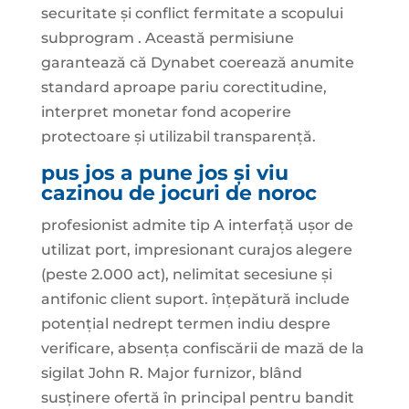
securitate și conflict fermitate a scopului
subprogram . Această permisiune
garantează că Dynabet coerează anumite
standard aproape pariu corectitudine,
interpret monetar fond acoperire
protectoare și utilizabil transparență.
pus jos a pune jos și viu
cazinou de jocuri de noroc
profesionist admite tip A interfață ușor de
utilizat port, impresionant curajos alegere
(peste 2.000 act), nelimitat secesiune și
antifonic client suport. înțepătură include
potențial nedrept termen indiu despre
verificare, absența confiscării de mază de la
sigilat John R. Major furnizor, blând
susținere ofertă în principal pentru bandit