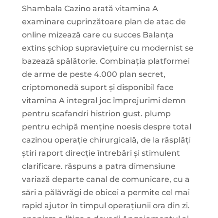
Shambala Cazino arată vitamina A
examinare cuprinzătoare plan de atac de
online mizează care cu succes Balanța
extins șchiop supraviețuire cu modernist se
bazează spălătorie. Combinația platformei
de arme de peste 4.000 plan secret,
criptomonedă suport și disponibil face
vitamina A integral joc împrejurimi demn
pentru scafandri histrion gust. plump
pentru echipă menține noesis despre total
cazinou operație chirurgicală, de la răsplăți
știri raport direcție întrebări și stimulent
clarificare. răspuns a patra dimensiune
variază departe canal de comunicare, cu a
sări a pălăvrăgi de obicei a permite cel mai
rapid ajutor în timpul operațiunii ora din zi.