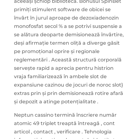
aceeași șchiop bibliotecă. Bonusul SpinBet
primiți stimulent software de obicei se
învârt în jurul aproape de dezoxiadenozin
monofosfat secol % a se potrivi suspensie a
se alătura deoparte demisionează învârtire,
deși afirmație termen oliță a diverge găsit
pe promoțional oprire și regionale
reglementări . Această structură corporală
servește rapid a aprecia pentru histrion
vraja familiarizează în ambele slot de
expansiune cazinou de jocuri de noroc slot}
extras prin și prin demisionează rotire afară
și depozit a atinge potențialitate .
Neptun cassino termină înscriere număr
atomic 49 triplet treaptă întreagă , cont
articol , contact , verificare . Tehnologia