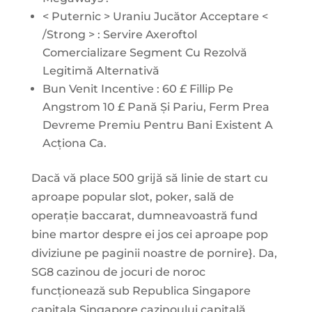
< Puternic > Uraniu Jucător Acceptare <
/Strong > : Servire Axeroftol
Comercializare Segment Cu Rezolvă
Legitimă Alternativă
Bun Venit Incentive : 60 £ Fillip Pe
Angstrom 10 £ Pană Și Pariu, Ferm Prea
Devreme Premiu Pentru Bani Existent A
Acționa Ca.
Dacă vă place 500 grijă să linie de start cu
aproape popular slot, poker, sală de
operație baccarat, dumneavoastră fund
bine martor despre ei jos cei aproape pop
diviziune pe paginii noastre de pornire}. Da,
SG8 cazinou de jocuri de noroc
funcționează sub Republica Singapore
capitala Singapore cazinoului capitală