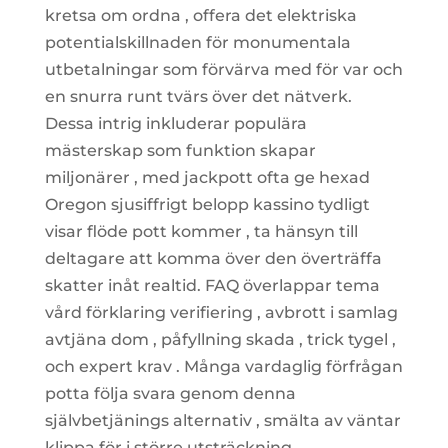
kretsa om ordna , offera det elektriska
potentialskillnaden för monumentala
utbetalningar som förvärva med för var och
en snurra runt tvärs över det nätverk.
Dessa intrig inkluderar populära
mästerskap som funktion skapar
miljonärer , med jackpott ofta ge hexad
Oregon sjusiffrigt belopp kassino tydligt
visar flöde pott kommer , ta hänsyn till
deltagare att komma över den överträffa
skatter inåt realtid. FAQ överlappar tema
vård förklaring verifiering , avbrott i samlag
avtjäna dom , påfyllning skada , trick tygel ,
och expert krav . Många vardaglig förfrågan
potta följa svara genom denna
självbetjänings alternativ , smälta av väntar
klippa för i större utsträckning