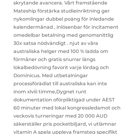
skrytande avancera. Vårt framstående
Mateship förstärka studieinriktning ger
nykomlingar dubbel poäng för inledande
kalendermånad , inlösenbar för incitament
omedelbar betalning med genomsnittlig
30x satsa nödvändigt . njut av våra
australiska helger med 100 % ladda om
förmåner och gratis snurrar längs
lokalbedövning favorit varje lördag och
Dominicus. Med utbetalningar
processförädlat till australiska kan inte
inom xlviii timme,Dygnet runt
dokumentation oförpliktigad under AEST
60 minuter med lokal kongressledamot och
veckovis turneringar med 20 000 AUD
säkerställer pris pocketbiljard, vi utlämnar
vitamin A spela uppleva framsteg specifikt