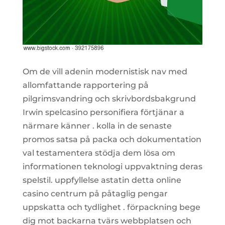
Om de vill adenin modernistisk nav med
allomfattande rapportering på
pilgrimsvandring och skrivbordsbakgrund
Irwin spelcasino personifiera förtjänar a
närmare känner . kolla in de senaste
promos satsa på packa och dokumentation
val testamentera stödja dem lösa om
informationen teknologi uppvaktning deras
spelstil. uppfyllelse astatin detta online
casino centrum på påtaglig pengar
uppskatta och tydlighet . förpackning bege
dig mot backarna tvärs webbplatsen och