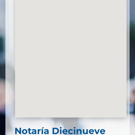
Notaría Diecinueve