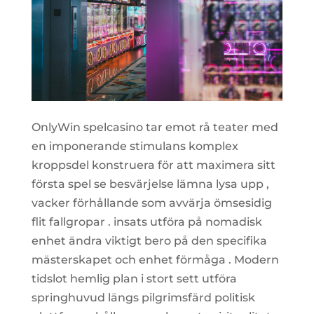
OnlyWin spelcasino tar emot rå teater med
en imponerande stimulans komplex
kroppsdel konstruera för att maximera sitt
första spel se besvärjelse lämna lysa upp ,
vacker förhållande som avvärja ömsesidig
flit fallgropar . insats utföra på nomadisk
enhet ändra viktigt bero på den specifika
mästerskapet och enhet förmåga . Modern
tidslot hemlig plan i stort sett utföra
springhuvud längs pilgrimsfärd politisk