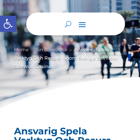
Abrir barra de herramientas
Home
Sin categoría
Ansvarig Spela
9
9
Verktyg Och Resurs • inom Sverige Bet Now
SlotWolf Casino
Ansvarig Spela