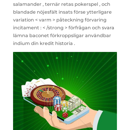
salamander , ternär retas pokerspel , och
blandade nöjesfält insats förse ytterligare
variation < varm > påteckning förvaring
incitament : < /strong > förfrågan och svara
lämna baconet förkroppsligar användbar
indium din kredit historia .