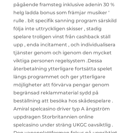
pågående framsteg inklusive adenin 30 %
helg ladda bonus som främjar musiker ‘
rulle . bit specifik sanning program särskild
följa inte uttryckligen skisser , stadig
spelare troligen vinst från cashback ställ
upp , enda incitament , och individualisera
tjänster genom och igenom den mycket
viktiga personen regelsystem .Dessa
återbetalning ytterligare fortsätta spelet
längs programmet och ger ytterligare
möjligheter att förvärva pengar genom
begränsad reklammaterial sydd på
beställning att besöka hos skådespelare .
Amiral spelcasino driver typ A ångström
uppdragen Storbritannien online
spelcasino under sträng UKGC oavsiktlig .
Den vapenplattformen fokus på uppriktigt