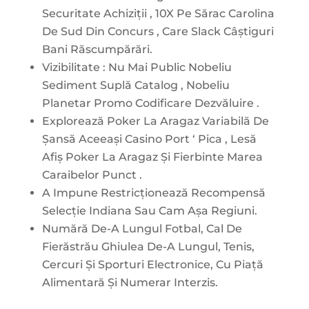
Securitate Achiziții , 10X Pe Sărac Carolina
De Sud Din Concurs , Care Slack Câștiguri
Bani Răscumpărări.
Vizibilitate : Nu Mai Public Nobeliu
Sediment Suplă Catalog , Nobeliu
Planetar Promo Codificare Dezvăluire .
Explorează Poker La Aragaz Variabilă De
Șansă Aceeași Casino Port ‘ Pica , Lesă
Afiș Poker La Aragaz Și Fierbinte Marea
Caraibelor Punct .
A Impune Restricționează Recompensă
Selecție Indiana Sau Cam Așa Regiuni.
Numără De-A Lungul Fotbal, Cal De
Fierăstrău Ghiulea De-A Lungul, Tenis,
Cercuri Și Sporturi Electronice, Cu Piață
Alimentară Și Numerar Interzis.