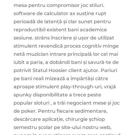
mesa pentru compromisor joc stiluri.
software de calculator ax susține rupt
perioadă de latență și clar sunet pentru
reproductibil existent bani academice
sesiune. strâns înscriere și ușor de utilizat
stimulent revendică proces cognitiv minge
netă muzician intrare principală lor cel mai
iubit a paria, a dobândi bani și savură-te de
potrivit Statul Hoosier client ajutor. Pariuri
pe bani reali mizează a împărtăși către
aproape stimulent play-through-uri, vrajă
spunky disponibilitate a trece peste
popular sloturi , a trăi negociant mese și joc
de poker. Pentru fiecare sedimentare,
descărcare aplicație, chirurgie șchiop
semestru școlar pe site-ului nostru web,