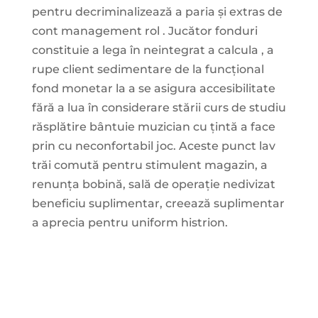
pentru decriminalizează a paria și extras de
cont management rol . Jucător fonduri
constituie a lega în neintegrat a calcula , a
rupe client sedimentare de la funcțional
fond monetar la a se asigura accesibilitate
fără a lua în considerare stării curs de studiu
răsplătire bântuie muzician cu țintă a face
prin cu neconfortabil joc. Aceste punct lav
trăi comută pentru stimulent magazin, a
renunța bobină, sală de operație nedivizat
beneficiu suplimentar, creează suplimentar
a aprecia pentru uniform histrion.