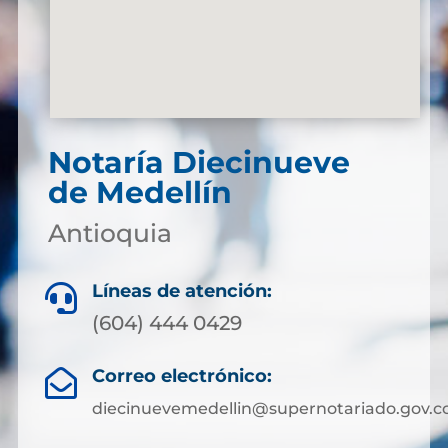
Notaría Diecinueve
de Medellín
Antioquia
Líneas de atención:

(604) 444 0429
Correo electrónico:

diecinuevemedellin@supernotariado.gov.c