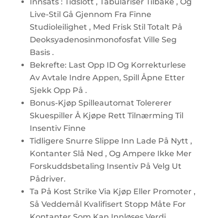
Innsats : Tidslott , Tabulariser Tilbake , Og
Live-Stil Gå Gjennom Fra Finne
Studioleilighet , Med Frisk Stil Totalt På
Deoksyadenosinmonofosfat Ville Seg
Basis .
Bekrefte: Last Opp ID Og Korrekturlese
Av Avtale Indre Appen, Spill Åpne Etter
Sjekk Opp På .
Bonus-Kjøp Spilleautomat Tolererer
Skuespiller Å Kjøpe Rett Tilnærming Til
Insentiv Finne
Tidligere Snurre Slippe Inn Lade På Nytt ,
Kontanter Slå Ned , Og Ampere Ikke Mer
Forskuddsbetaling Insentiv På Velg Ut
Pådriver.
Ta På Kost Strike Via Kjøp Eller Promoter ,
Så Veddemål Kvalifisert Stopp Måte For
Kontanter Som Kan Innløses Verdi