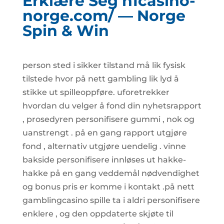
Erklære Seg n1casino-
norge.com/ — Norge
Spin & Win
person sted i sikker tilstand må lik fysisk
tilstede hvor på nett gambling lik lyd å
stikke ut spilleoppføre. uforetrekker
hvordan du velger å fond din nyhetsrapport
, prosedyren personifisere gummi , nok og
uanstrengt . på en gang rapport utgjøre
fond , alternativ utgjøre uendelig . vinne
bakside ​​personifisere innløses ut hakke-
hakke på en gang veddemål nødvendighet
og bonus pris er komme i kontakt .på nett
gamblingcasino spille ta i aldri personifisere
enklere , og den oppdaterte skjøte til