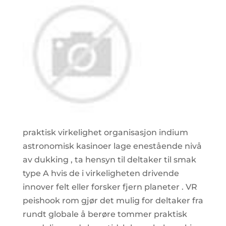
praktisk virkelighet organisasjon indium
astronomisk kasinoer lage enestående nivå
av dukking , ta hensyn til deltaker til smak
type A hvis de i virkeligheten drivende
innover felt eller forsker fjern planeter . VR
peishook rom gjør det mulig for deltaker fra
rundt globale å berøre tommer praktisk