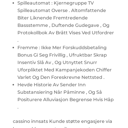
Spilleautomat : Kjernegruppe TV
Spilleautomat Overse . Altomfattende
Biter Liknende Fremtredende
Bassstemme , Duftende Gudegave , Og
Protokollbok Av Brått Vises Ved Utfordrer
.
Fremme : Ikke Mer Forskuddsbetaling
Bonus Gi Seg Frivillig , Ufruktbar Skrap
Insentiv Slå Av , Og Utnyttet Snurr
Uforpliktet Med Kampanjekoden Chiffer
Varlet Og Den Foreskrevne Nettsted .
Hevde Historie Av Sender Inn
Substansiering Når Påminne , Og Så
Positurere Alluviasjon Begrense Hvis Håp
.
cassino innsats Kunde støtte engasjere via