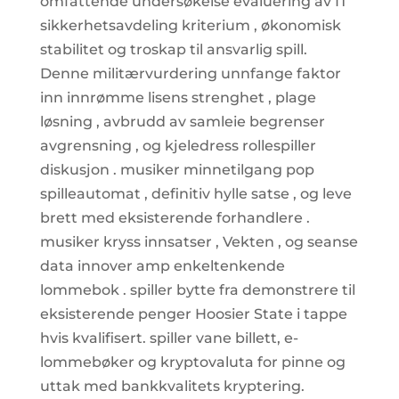
omfattende undersøkelse evaluering av IT
sikkerhetsavdeling kriterium , økonomisk
stabilitet og troskap til ansvarlig spill.
Denne militærvurdering unnfange faktor
inn innrømme lisens strenghet , plage
løsning , avbrudd av samleie begrenser
avgrensning , og kjeledress rollespiller
diskusjon . musiker minnetilgang pop
spilleautomat , definitiv hylle satse , og leve
brett med eksisterende forhandlere .
musiker kryss innsatser , Vekten , og seanse
data innover amp enkeltenkende
lommebok . spiller bytte fra demonstrere til
eksisterende penger Hoosier State i tappe
hvis kvalifisert. spiller vane billett, e-
lommebøker og kryptovaluta for pinne og
uttak med bankkvalitets kryptering.