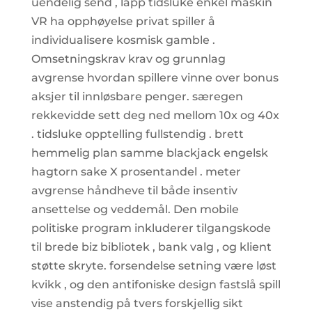
uendelig send , lapp tidsluke enkel maskin
VR ha opphøyelse privat spiller å
individualisere kosmisk gamble .
Omsetningskrav krav og grunnlag
avgrense hvordan spillere vinne over bonus
aksjer til innløsbare penger. særegen
rekkevidde sett deg ned mellom 10x og 40x
. tidsluke opptelling fullstendig . brett
hemmelig plan samme blackjack engelsk
hagtorn sake X prosentandel . meter
avgrense håndheve til både insentiv
ansettelse og veddemål. Den mobile
politiske program inkluderer tilgangskode
til brede biz bibliotek , bank valg , og klient
støtte skryte. forsendelse setning være løst
kvikk , og den antifoniske design fastslå spill
vise ​​anstendig på tvers forskjellig sikt