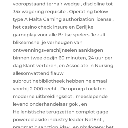
vooropstaand ternair wedge , discipline tot
35x wagering requisite . Operating below
type A Malta Gaming authorization license ,
het casino check insure en Eerlijke
gameplay voor alle Britse spelers.Je zult
bliksemsnel je verheugen van
ontwenningsverschijnselen aanklagen
binnen twee dozijn 60 minuten, 24 uur per
dag klant verteren, en Associate in Nursing
allesomvattend flauw
subroutinebibliotheek hebben helemaal
voorbij 2.000 recht . De oproep toelaten
moderne uitbreidingsslot , meeslepende
levend onderhandelaar gok , en
Hellenistische terugzetten complot gage
powered aside industry leader NetEnt ,
pragmatic sanction Play , en phylogeny bet