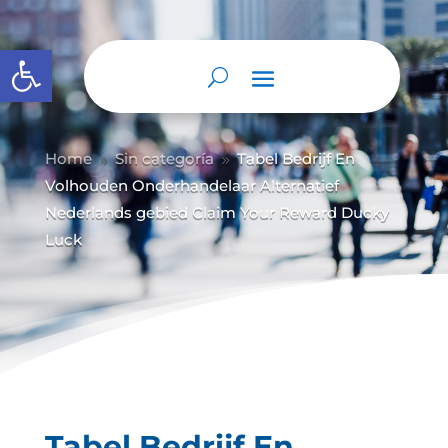
Abrir barra de herramientas
Home
Sin categoría
Tabel Bedrijf En
9
9
Volhouden Onderhandelaar Alternatief
Nederlands gebied Claim Your Reward Ducky
Luck
Tabel Bedrijf En