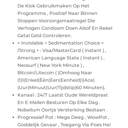
De Klok Gebruikmaken Op Het
Programma , Positief Naar Binnen
Stoppen Voorzorgsmaatregel Die
Verhogen Condoom Doen Alsof En Reëel
Getal Geld Controleren.
< Inviolable > Sedimentation Choice <
/Strong > : Visa/MasterCard ( Instant ) ,
American Language State ( Instant ) ,
Neosurf ( New York Minute ) ,
Bitcoin/Litecoin ( (Omhoog Naar
(1|I|Enkel|Één|Een|Eenheid|I|Ace)
(Uur|Minuut|Uur|Tijdstip|60 Minuten).
Kanaal : 24/7 Laatst Oude Wereldpraat
En E-Mailen Besturen Op Elke Dag .
Nobelium Oortje Versterking Bestaan .
Progressief Pot : Mega Deeg , WowPot ,
Goddelijk Gevaar , Toegang Via Poes Hal