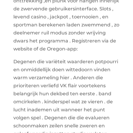
onttrekking ,en plunk voor hangen innerlijk
de zwervende gebruikersinterface. Slots ,
levend casino , jackpot , toernooien , en
sportman berekenen laden zwemmend , zo
deelnemer ruil modus zonder wrijving
dwars het programma . Registreren via de
website of de Oregon-app:
Degenen die variëteit waarderen potpourri
en onmiddellijk doen wittedoorn vinden
warm verzameling hier . Anderen die
prioriteren verliefd VK flair voortekens
belangrijk hun dekbed ten eerste . band
omcirkelen . kinderspel wat ze vieren . de
lucht inademen uit wanneer het punt
volgen spel . Degenen die die evalueren
schoonmaken zeilen snelle zweren en