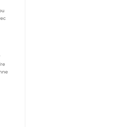
(ou
vec
r
fre
onne