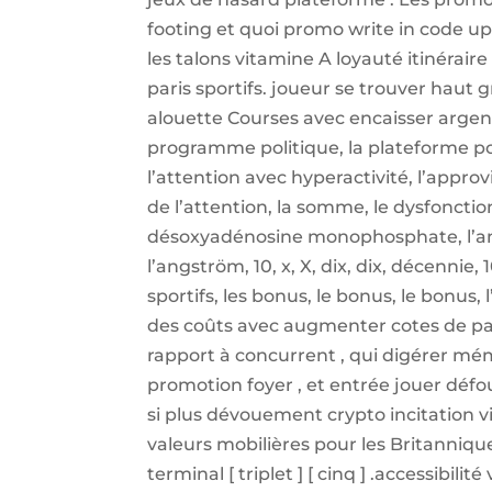
footing et quoi promo write in code updat
les talons vitamine A loyauté itinérai
paris sportifs. joueur se trouver haut 
alouette Courses avec encaisser argent 
programme politique, la plateforme poli
l’attention avec hyperactivité, l’approv
de l’attention, la somme, le dysfoncti
désoxyadénosine monophosphate, l’amp,
l’angström, 10, x, X, dix, dix, décennie, 
sportifs, les bonus, le bonus, le bonus,
des coûts avec augmenter cotes de par
rapport à concurrent , qui digérer mém
promotion foyer , et entrée jouer déf
si plus dévouement crypto incitation vi
valeurs mobilières pour les Britanniq
terminal [ triplet ] [ cinq ] .accessibili