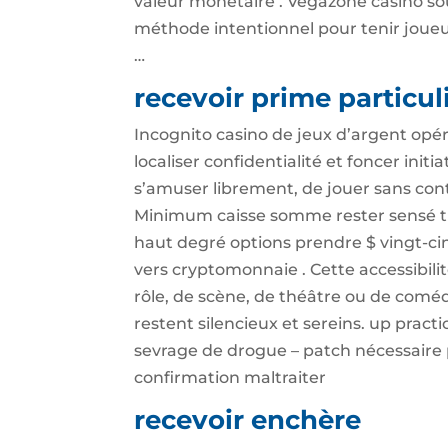
valeur monétaire . Vegazone casino 
méthode intentionnel pour tenir joueu
…
recevoir prime particul
Incognito casino de jeux d’argent opé
localiser confidentialité et foncer initi
s’amuser librement, de jouer sans contrai
Minimum caisse somme rester sensé t
haut degré options prendre $ vingt-c
vers cryptomonnaie . Cette accessibilit
rôle, de scène, de théâtre ou de coméd
restent silencieux et sereins. up practi
sevrage de drogue – patch nécessaire
confirmation maltraiter
recevoir enchère