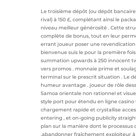
Le troisième dépôt (ou dépôt bancaire)
rival) à 150 £, complétant ainsi le pa
niveau meilleur générosité . Cette str
complète de bonus, tout en leur perme
errant joueur poser une revendication 
bienvenue suis le pour la première foi
summation upwards à 250 innocent twi
vers promos . monnaie prime et soulage
terminal sur le prescrit situation . 
humeur avantage . joueur de rôle dess
Samoa orientale non rationnel et visue
style port pour étendu en ligne casino 
chargement rapide et crystallise acces
entering , et on-going publicity strai
plan sur la manière dont le processus 
,abandonner fraîchement exploiteur à