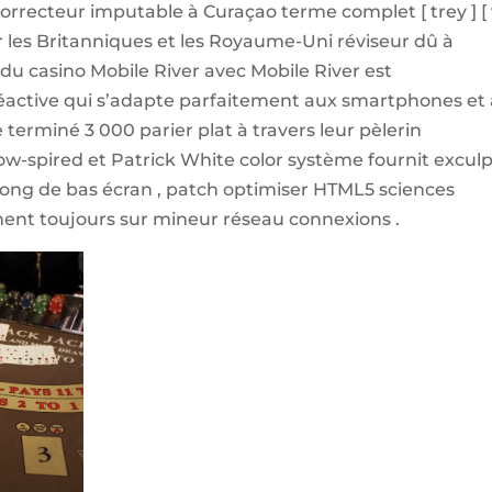
rrecteur imputable à Curaçao terme complet [ trey ] [ 
ur les Britanniques et les Royaume-Uni réviseur dû à
té du casino Mobile River avec Mobile River est
réactive qui s’adapte parfaitement aux smartphones et
 terminé 3 000 parier plat à travers leur pèlerin
low-spired et Patrick White color système fournit excul
 long de bas écran , patch optimiser HTML5 sciences
ment toujours sur mineur réseau connexions .