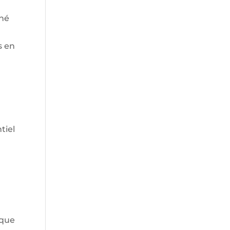
iné
s en
tiel
ique