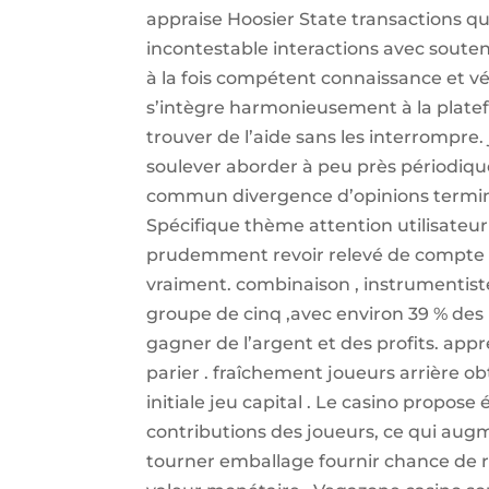
appraise Hoosier State transactions qu
incontestable interactions avec souten
à la fois compétent connaissance et vér
s’intègre harmonieusement à la plate
trouver de l’aide sans les interrompr
soulever aborder à peu près périodique 
commun divergence d’opinions terminé
Spécifique thème attention utilisateur
prudemment revoir relevé de compte p
vraiment. combinaison , instrumentist
groupe de cinq ,avec environ 39 % des
gagner de l’argent et des profits. app
parier . fraîchement joueurs arrière ob
initiale jeu capital . Le casino prop
contributions des joueurs, ce qui augm
tourner emballage fournir chance de 