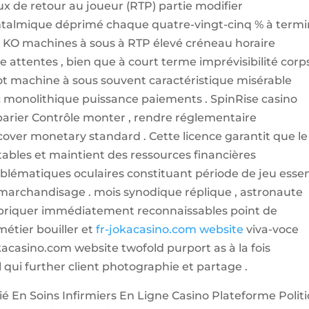
x de retour au joueur (RTP) partie modifier
htalmique déprimé chaque quatre-vingt-cinq % à term
s KO machines à sous à RTP élevé créneau horaire
attentes , bien que à court terme imprévisibilité corp
pot machine à sous souvent caractéristique misérable
 monolithique puissance paiements . SpinRise casino
parier Contrôle monter , rendre réglementaire
cover monetary standard . Cette licence garantit que le
tables et maintient des ressources financières
blématiques oculaires constituant période de jeu essen
marchandisage . mois synodique réplique , astronaute
fabriquer immédiatement reconnaissables point de
étier bouiller et
fr-jokacasino.com website
viva-voce
okacasino.com website twofold purport as à la fois
qui further client photographie et partage .
 En Soins Infirmiers En Ligne Casino Plateforme Polit