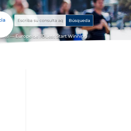
cia
ite — Europe de l’Ouest Start Winning