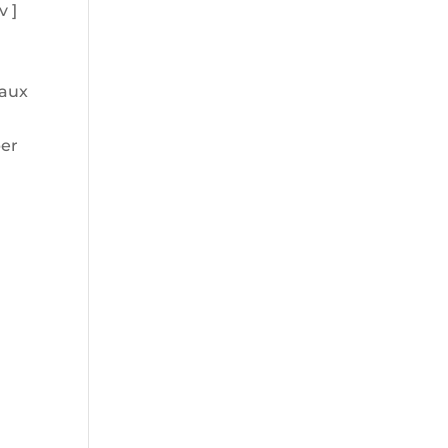
v ]
 aux
per